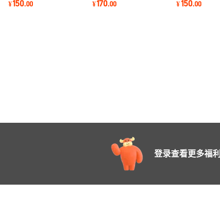
150
170
150
¥
.
00
¥
.
00
¥
.
00
用钛针碟
硝酸专用钛桶
TA2钛桶批发
登录查看更多福利