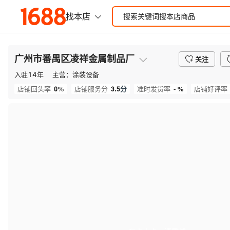
广州市番禺区凌祥金属制品厂
关注
入驻
14
年
主营：
涂装设备
0%
3.5
分
- %
店铺回头率
店铺服务分
准时发货率
店铺好评率