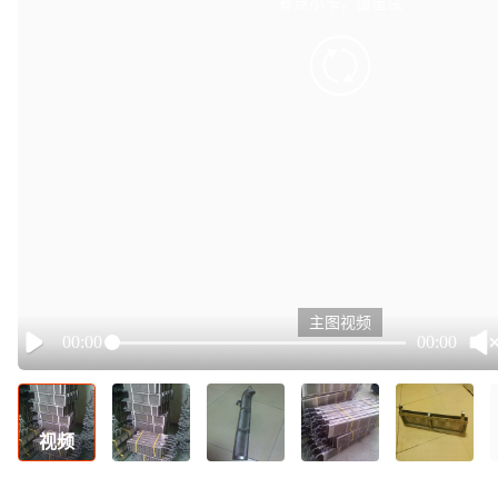
有点小卡，请重试
retry
主图视频
00:00
00:00
Play
视频