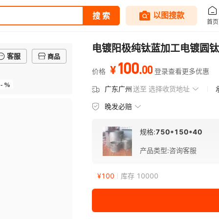
电镀阳极纯钛蓝加工电镀圆钛
客服
商品
100
.
00
¥
价格
登录查看更多优惠
- %
广东广州
送至
选择收货地址
晚发必赔
规格:
750*150*40
产品类型
:
咨询客服
¥
100
库存 10000