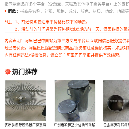
指同款商品在多个平台（含淘宝、天猫及其他电子商务平台）上的累
同款：
指商品名称、外观、规格、成分、颜色、材质、功效、功能等
*注：
1、前述说明仅适用于价格比较下的场景。
2、活动前的时间通常为预热期/爆发期的前一天，但因数据的
内容声明：阿里巴巴中国站为第三方交易平台及互联网信息服务提供
经营者负责。阿里巴巴提醒您购买商品/服务前注意谨慎核实，如您对
内有任何违法/侵权信息，请立即向阿里巴巴举报并提供有效线索。
热门推荐
优质钛盘管换热器厂家直销
广州市凌祥钛业优质纯钛桶
贵金属废料提炼
氧化着色钛碟批发铝氧化专
现货供应特殊钛桶煮王水煮
煲批发钛槽价格