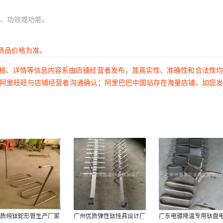
、功效或功能。
商品价格为准。
价格、详情等信息内容系由店铺经营者发布，其真实性、准确性和合法性
过阿里旺旺与店铺经营者沟通确认；阿里巴巴中国站存在海量店铺，如您
优质纯钛蛇形管生产厂家
广州优质弹性钛挂具设计厂
广东电镀降温专用钛盘
质钛盘管换热器设计纯钛
家各种铝氧化专用钛针碟批
设备钛蓝系列电镀专用