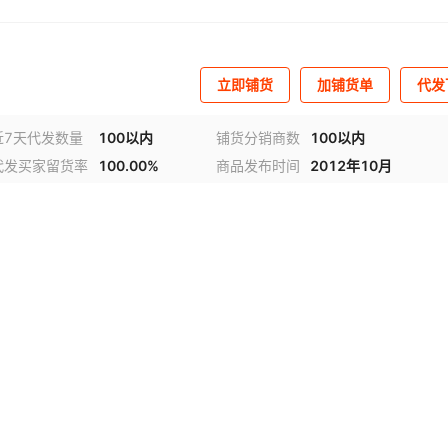
立即铺货
加铺货单
代发
近7天代发数量
100以内
铺货分销商数
100以内
代发买家留货率
100.00%
商品发布时间
2012年10月