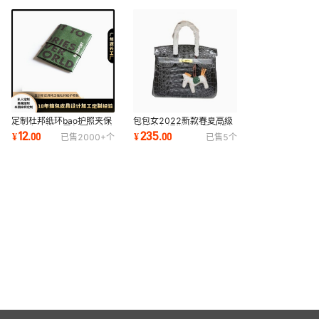
定制杜邦纸环bao护照夹保
包包女2022新款春夏高级
护套多功能口罩包票据收纳
感铂金包通勤大容量手提包
12
235
¥
.
00
¥
.
00
已售
2000+
个
已售
5
个
包证件包卡包
百搭真皮斜挎包