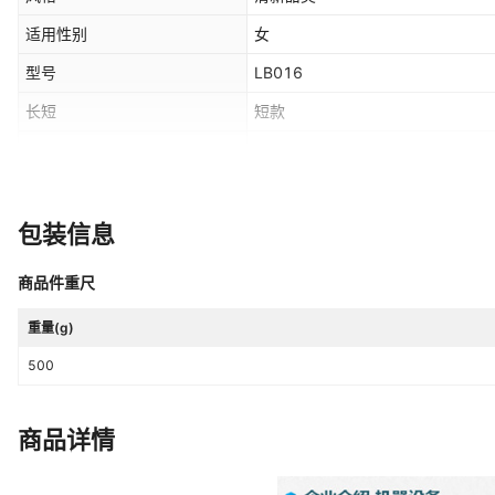
适用性别
女
型号
LB016
长短
短款
进口地
无
加印LOGO
可以
包装信息
产地
广州
商品件重尺
最晚发货时间
20
（天）
主要下游平台
重量(g)
ebay,亚马逊,wish,速卖通,独立站,L
500
有可授权的自有品牌
是
上市年份季节
2022年夏季
商品详情