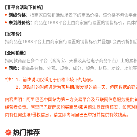
【非平台活动下价格】
划线价格：
指商家自营销活动场景下的商品价格，该价格不包含平台
未划线价格：
商品在1688平台上由商家自行设置的销售标价，具
【发布价】
指商品在1688平台上由商家自行设置的销售标价并叠加L会员价折扣
【全网销量】
指同款商品在多个平台（含淘宝、天猫及其他电子商务平台）上的累
同款：
指商品名称、外观、规格、成分、颜色、材质、功效、功能等
*注：
1、前述说明仅适用于价格比较下的场景。
2、活动前的时间通常为预热期/爆发期的前一天，但因数据的
内容声明：阿里巴巴中国站为第三方交易平台及互联网信息服务提供
经营者负责。阿里巴巴提醒您购买商品/服务前注意谨慎核实，如您对
内有任何违法/侵权信息，请立即向阿里巴巴举报并提供有效线索。
热门推荐