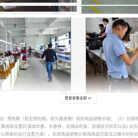
登录查看全部
动）预热期（若无预热期，则为爆发期）前的商品销售价格；（2）分销
计算商家设置的满减优惠、优惠券、店铺返利金、店铺会员折扣以及L会
终以商家的自行设置为准）。前述商品销售价格指商品页面当日展示的标