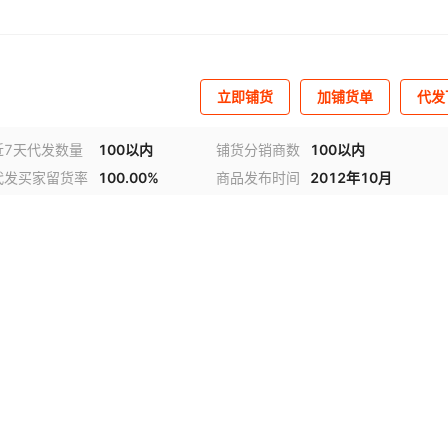
立即铺货
加铺货单
代发
近7天代发数量
100以内
铺货分销商数
100以内
代发买家留货率
100.00%
商品发布时间
2012年10月