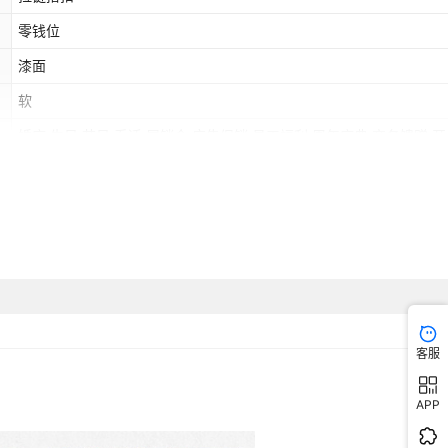
零钱位
漆面
软
婚庆,生日,节日,乔迁,展销会,广告促销,员工福利,周年庆典,商务馈赠,
礼,颁奖纪念,公关策划
是
成人零钱包
粉红色,咖啡色,黑色+粉色图案,黑色+咖啡色图案
欧洲,东南亚,北美,中东
是
客服
日常搭配
APP