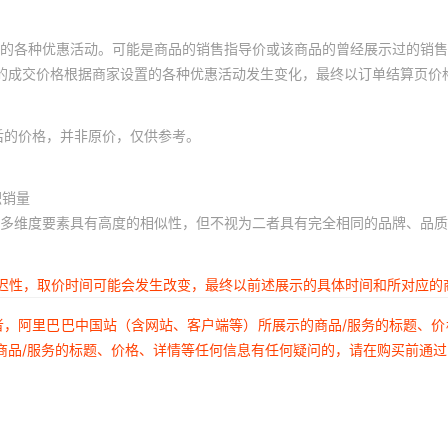
的各种优惠活动。可能是商品的销售指导价或该商品的曾经展示过的销售
体的成交价格根据商家设置的各种优惠活动发生变化，最终以订单结算页价
后的价格，并非原价，仅供参考。
积销量
多维度要素具有高度的相似性，但不视为二者具有完全相同的品牌、品质
延迟性，取价时间可能会发生改变，最终以前述展示的具体时间和所对应的
者，阿里巴巴中国站（含网站、客户端等）所展示的商品/服务的标题、
商品/服务的标题、价格、详情等任何信息有任何疑问的，请在购买前通