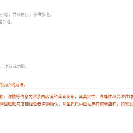
价等，并非原价，仅供参考。
格为准。
、功效或功能。
商品价格为准。
价格、详情等信息内容系由店铺经营者发布，其真实性、准确性和合法性
过阿里旺旺与店铺经营者沟通确认；阿里巴巴中国站存在海量店铺，如您