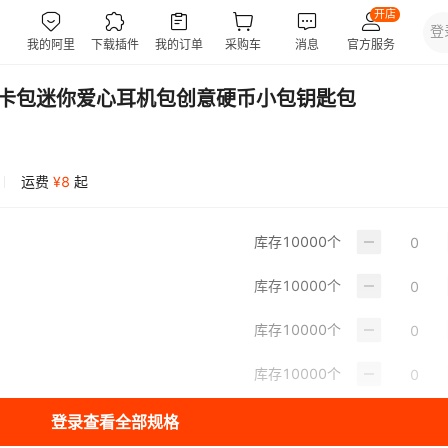
钱卡包迷你爱心耳机包创意硬币小包钥匙包
运费
¥
8
起
库存
10000
个
库存
10000
个
库存
10000
个
库存
10000
个
登录查看全部规格