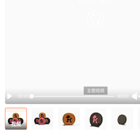
有点小卡，请重试
retry
主图视频
00:00
00:00
Play
视频