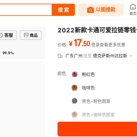
2022新款卡通可爱拉链零
客服
商品
17
.
50
¥
价格
登录查看更多优惠
99.9%
率
广东广州
送至
德克萨斯州达拉斯
颜色
粉红色
咖啡色
黑色+粉色图案
黑色+咖啡色图案