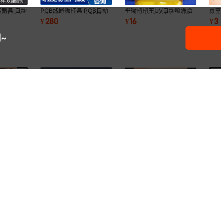
装制具 自动
PCB线路板挂具 PCB自动
平衡扭扭车UV自动喷涂治
真空
动喷油弹片
喷漆线吊具 PCB电路版喷
具 真空镀膜喷油夹具弹片
涂装
280
16
3
¥
¥
¥
涂夹子
静电喷漆挂具
~
 不锈钢牙
双人不锈钢牙刷架 吸壁式
免打
创意牙刷架牙具座 吸壁式
刷座漱口杯
免打孔杯架 电动牙刷架 置
刷架
牙刷架活动型牙刷架 不锈
18
6
12
¥
.
00
¥
.
¥
.
00
售
600+
个
已售
300+
个
物架
洗
钢牙刷置物架