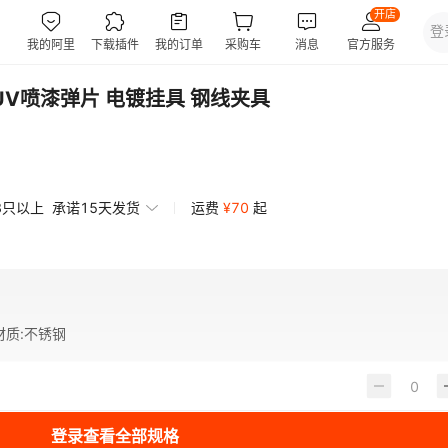
UV喷漆弹片 电镀挂具 钢线夹具
3只以上
承诺15天发货
运费
¥
70
起
材质
:
不锈钢
登录查看全部规格