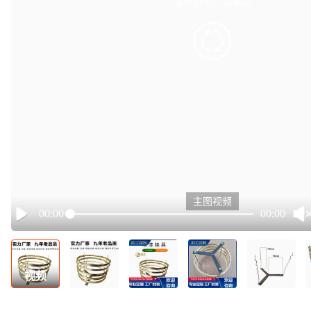
有点小卡，请重试
retry
主图视频
00:00
00:00
Play
视频