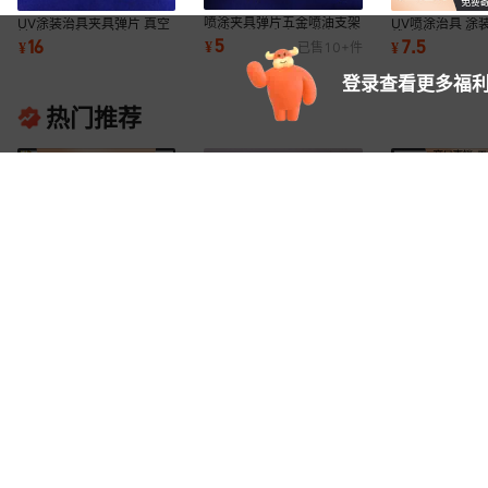
喷涂夹具弹片五金喷油支架
UV涂装治具夹具弹片 真空
UV喷涂治具 涂
不锈钢弹片真空镀膜治具挂
镀膜夹子挂具工装架
线喷漆夹具 手
5
16
7.5
¥
¥
¥
已售
10+
件
具喷漆制具
登录查看更多福利
热门推荐
猫头鹰无痕挂钩 厨房挂钩
深圳厂家金属文件夹 真空
创意牙刷置物架
浴室挂钩 房间卡通免打孔
电镀鳄鱼夹子 长尾夹 燕尾
刷座 多功能牙
7
1
6
¥
.
5
¥
.
5
¥
.
00
已售
3000+
件
已售
1万+
只
已
挂钩金属挂钩
夹 PCB挂具夹
牙刷杯架