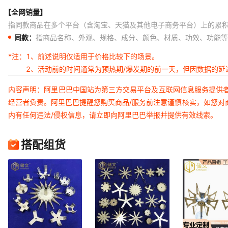
【全网销量】
指同款商品在多个平台（含淘宝、天猫及其他电子商务平台）上的累
同款：
指商品名称、外观、规格、成分、颜色、材质、功效、功能等
*注：
1、前述说明仅适用于价格比较下的场景。
2、活动前的时间通常为预热期/爆发期的前一天，但因数据的
内容声明：阿里巴巴中国站为第三方交易平台及互联网信息服务提供
经营者负责。阿里巴巴提醒您购买商品/服务前注意谨慎核实，如您对
内有任何违法/侵权信息，请立即向阿里巴巴举报并提供有效线索。
搭配组货