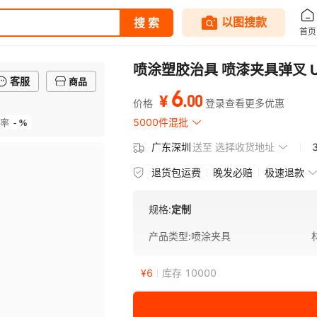
喷涂塑胶治具 喷漆夹具弹叉 
客服
商品
6
.
00
¥
价格
登录查看更多优惠
- %
5000件混批
率
广东深圳
送至
选择收货地址
退货包运费
晚发必赔
极速退款
规格:
定制
产品类型
:
喷涂夹具
¥
6
库存 10000