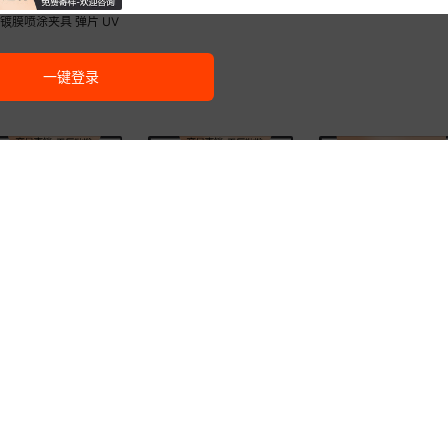
镀膜喷涂夹具 弹片 UV
 挂具
一键登录
孔牙刷杯架 吸壁式牙
牙刷杯架 不锈钢创意牙刷
创意牙刷架 免打孔卫生
 苹果型牙刷架 不锈钢
架 免打孔卫生间置物杯架
置物杯架 不锈钢吸壁式
19
8
00
¥
.
00
¥
.
00
已售
80+
个
已售
500+
个
已售
100
漱杯置物架
卫生间收纳
膏架漱口杯挂墙