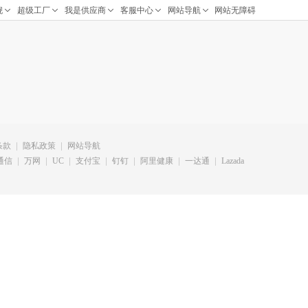
条款
隐私政策
网站导航
通信
万网
UC
支付宝
钉钉
阿里健康
一达通
Lazada