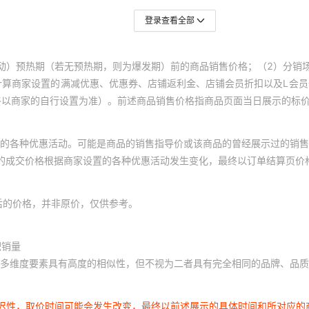
登录查看全部
动）预热期（若无预热期，则为爆发期）前的商品销售价格；（2）分销
计算商家设置的满减优惠、优惠券、店铺返利金、店铺会员折扣以及L会
终以商家的自行设置为准）。前述商品销售价格指商品页面当日展示的标
的各种优惠活动。可能是商品的销售指导价或该商品的曾经展示过的销售
体的成交价格根据商家设置的各种优惠活动发生变化，最终以订单结算页价
后的价格，并非原价，仅供参考。
积销量
多维度要素具有高度的相似性，但不视为二者具有完全相同的品牌、品质
延迟性，取价时间可能会发生改变，最终以前述展示的具体时间和所对应的