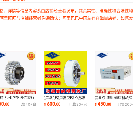
价格、详情等信息内容系由店铺经营者发布，其真实性、准确性和合法性
过阿里旺旺与店铺经营者沟通确认；阿里巴巴中国站存在海量店铺，如您
牌 FL-K/F型 外壳旋转
"兰菱" FZ自冷型FZ-Y水冷
兰菱牌 适用 磁粉制动器
磁粉离合器
型 出轴式磁粉制动器 磁粉
粉离合器 SC-1K型 手
50
600
450
.
00
¥
.
00
¥
.
00
已售
40+
台
已售
30+
只
已售
200
刹车
力控制器