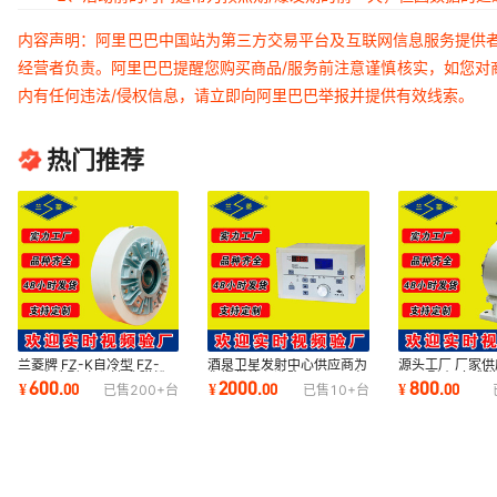
内容声明：阿里巴巴中国站为第三方交易平台及互联网信息服务提供
经营者负责。阿里巴巴提醒您购买商品/服务前注意谨慎核实，如您对
内有任何违法/侵权信息，请立即向阿里巴巴举报并提供有效线索。
热门推荐
兰菱牌 FZ-K自冷型 FZ-
酒泉卫星发射中心供应商为
源头工厂 厂家
K/Y水冷型 空心轴式 磁粉
您提供放心选购 SC-2H 自
FL-J型 机座式
600
2000
800
¥
.
00
¥
.
00
¥
.
00
已售
200+
台
已售
10+
台
制动器
动张力控制仪