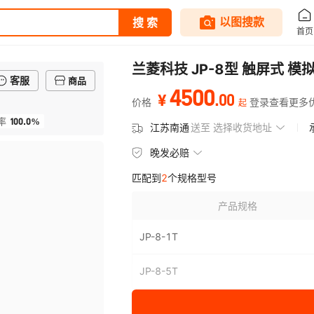
兰菱科技 JP-8型 触屏式 
客服
商品
4500
.
00
¥
价格
登录查看更多
起
100.0%
率
江苏南通
送至
选择收货地址
晚发必赔
匹配到
2
个规格型号
产品规格
JP-8-1T
JP-8-5T