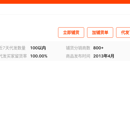
立即铺货
加铺货单
代发
近7天代发数量
100以内
铺货分销商数
800+
代发买家留货率
100.00%
商品发布时间
2013年4月