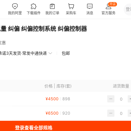
模拟量 纠偏 纠偏控制系统 纠偏控制器
优惠
承诺3天发货·常发中通快递
包邮
价格 | 库存(套)
进货数量
¥
4500
898
¥
6500
920
登录查看全部规格