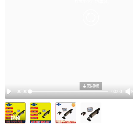
有点小卡，请重试
retry
主图视频
00:00
00:00
Play
视频