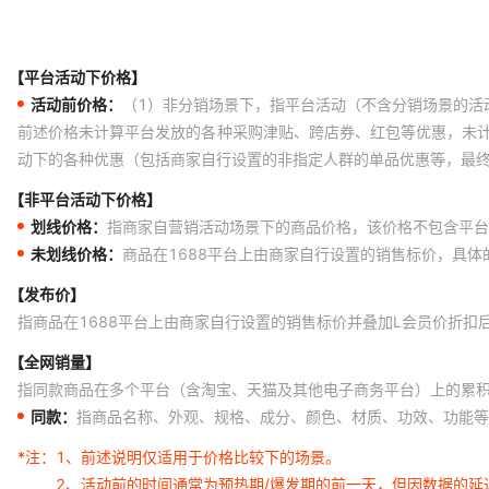
【平台活动下价格】
活动前价格：
（1）非分销场景下，指平台活动（不含分销场景的活
前述价格未计算平台发放的各种采购津贴、跨店券、红包等优惠，未
动下的各种优惠（包括商家自行设置的非指定人群的单品优惠等，最
【非平台活动下价格】
划线价格：
指商家自营销活动场景下的商品价格，该价格不包含平台
未划线价格：
商品在1688平台上由商家自行设置的销售标价，具
【发布价】
指商品在1688平台上由商家自行设置的销售标价并叠加L会员价折扣
【全网销量】
指同款商品在多个平台（含淘宝、天猫及其他电子商务平台）上的累
同款：
指商品名称、外观、规格、成分、颜色、材质、功效、功能等
*注：
1、前述说明仅适用于价格比较下的场景。
2、活动前的时间通常为预热期/爆发期的前一天，但因数据的