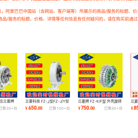
者，阿里巴巴中国站（含网站、客户端等）所展示的商品/服务的标题、
商品/服务的标题、价格、详情等任何信息有任何疑问的，请在购买前通
供应兰菱牌
兰菱科技 FZ-J型FZ-J/Y型
兰菱牌 FZ-K/F型 外壳旋转
兰菱
磁粉离合器
单出轴机座式磁粉制动器
式 磁粉刹车 口罩机用 磁粉
式
650
750
8
¥
.
00
¥
.
00
¥
已售
30+
台
已售
100+
台
已售
90+
台
磁粉刹车
制动器