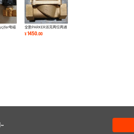
ucifer电磁
全新PARKER派克两位两通
r电磁阀现货
电磁阀7321BGN00-
1450
¥
.
00
481865C2 24VDC 9W
~