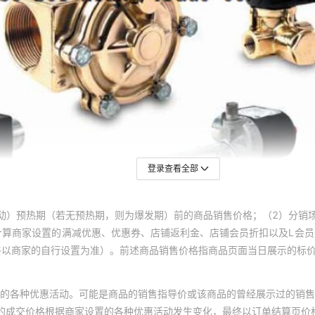
登录查看全部
动）预热期（若无预热期，则为爆发期）前的商品销售价格；（2）分销
计算商家设置的满减优惠、优惠券、店铺返利金、店铺会员折扣以及L会
终以商家的自行设置为准）。前述商品销售价格指商品页面当日展示的标
的各种优惠活动。可能是商品的销售指导价或该商品的曾经展示过的销售
体的成交价格根据商家设置的各种优惠活动发生变化，最终以订单结算页价