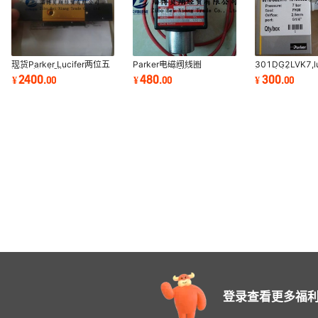
现货Parker Lucifer两位五
Parker电磁阀线圈
301DG2LVK7,l
通气动阀电磁阀347N31阀
SKINNER电磁阀 H111Q3
阀，全新parke
2400
480
300
¥
.
00
¥
.
00
¥
.
00
体
AC230V现货正品
正品
登录查看更多福利