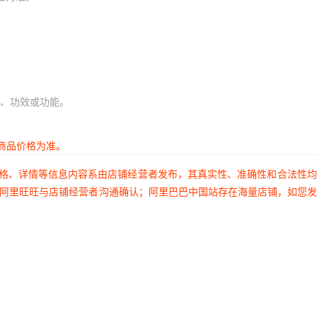
、功效或功能。
商品价格为准。
价格、详情等信息内容系由店铺经营者发布，其真实性、准确性和合法性
过阿里旺旺与店铺经营者沟通确认；阿里巴巴中国站存在海量店铺，如您