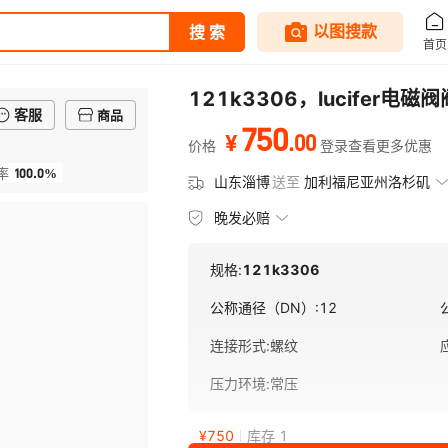
121k3306，lucifer电
客服
商品
750
.
00
¥
价格
登录查看更多优惠
100.0%
率
山东淄博
送至
加利福尼亚州洛杉矶
晚发必赔
规格:
121k3306
公称通径（DN）
:
12
连接形式
:
螺纹
压力环境
:
常压
¥
750
库存 1