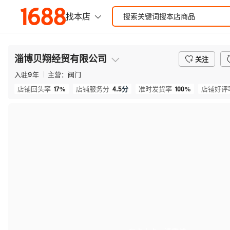
淄博贝翔经贸有限公司
关注
入驻
9
年
主营：
阀门
17%
4.5
分
100%
店铺回头率
店铺服务分
准时发货率
店铺好评