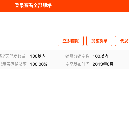
登录查看全部规格
立即铺货
加铺货单
代发
近7天代发数量
100以内
铺货分销商数
100以内
代发买家留货率
100.00%
商品发布时间
2013年6月