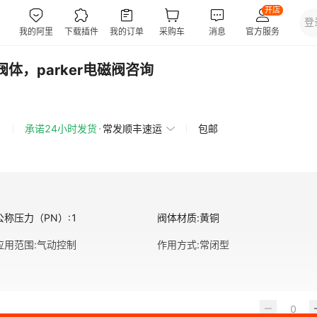
磁阀阀体，parker电磁阀咨询
承诺24小时发货
常发顺丰速运
包邮
公称压力（PN）
:
1
阀体材质
:
黄铜
应用范围
:
气动控制
作用方式
:
常闭型