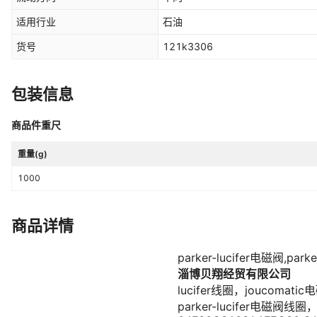
适用行业
石油
货号
121k3306
包装信息
商品件重尺
重量(g)
1000
商品详情