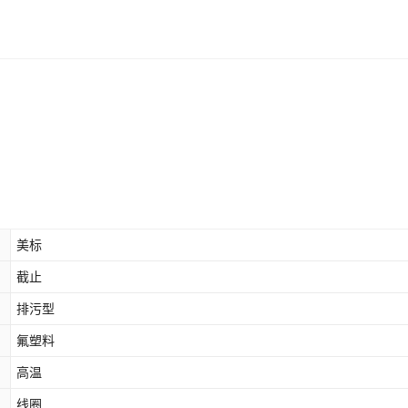
美标
截止
排污型
氟塑料
高温
线圈