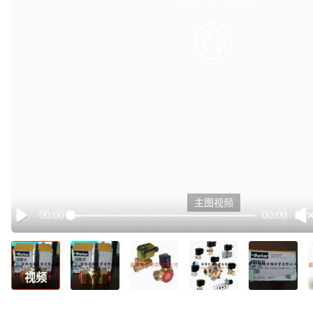
有点小卡，请重试
retry
主图视频
00:00
00:00
Play
视频