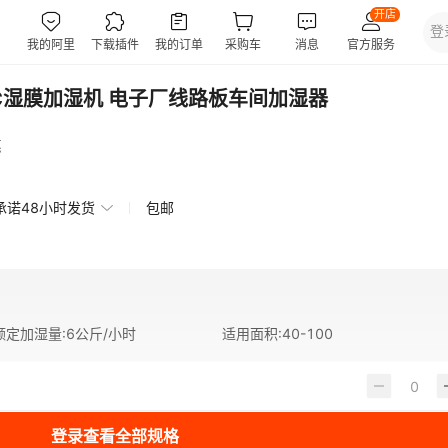
0C湿膜加湿机 电子厂线路板车间加湿器
惠
承诺48小时发货
包邮
额定加湿量
:
6公斤/小时
适用面积
:
40-100
登录查看全部规格