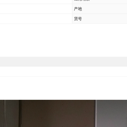
产地
货号