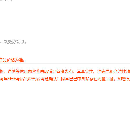
、功效或功能。
商品价格为准。
价格、详情等信息内容系由店铺经营者发布，其真实性、准确性和合法性
过阿里旺旺与店铺经营者沟通确认；阿里巴巴中国站存在海量店铺，如您