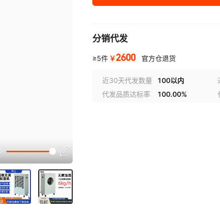
分销代发
2600
￥
≥5件
官方仓退货
近30天代发数量
100以内
代发品质达标率
100.00%
选型