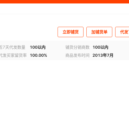
立即铺货
加铺货单
代发
近7天代发数量
100以内
铺货分销商数
100以内
代发买家留货率
100.00%
商品发布时间
2013年7月
视频