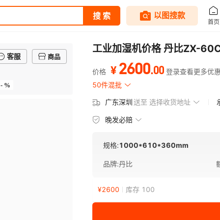
工业加湿机价格 丹比ZX-6
客服
商品
2600
.
00
¥
价格
登录查看更多优
- %
50件混批
广东深圳
送至
选择收货地址
晚发必赔
规格:
1000*610*360mm
品牌
:
丹比
¥
2600
库存 100