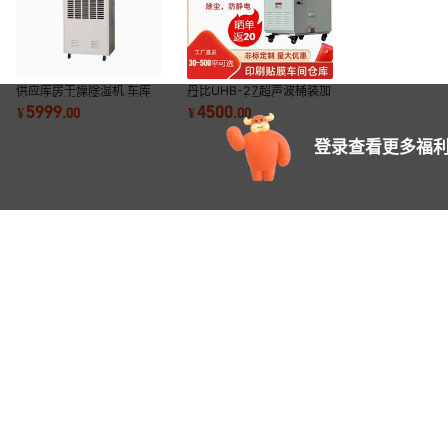
供应库房干燥除湿机 车库
丹比UHB-27超声波桶装加
地下室防潮除湿机 深圳抽
湿机 双孔喷雾 蔬果保鲜印
5999
4500
¥
.
00
¥
.
00
湿器CFZ-10
刷厂纸张增湿机
登录查看更多福利