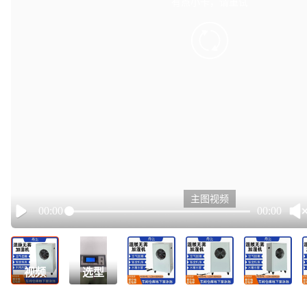
有点小卡，请重试
retry
主图视频
00:00
00:00
Play
视频
选型