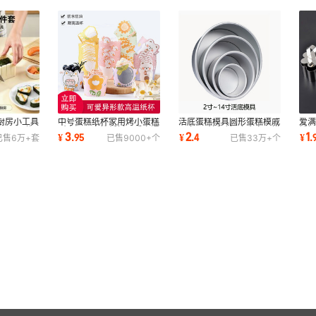
厨房小工具
中号蛋糕纸杯家用烤小蛋糕
活底蛋糕模具圆形蛋糕模戚
爱
工具10件
耐高温一次性纸托可爱卡通
风多尺寸活动铝合金家用烘
锈
3
2
1
¥
.
95
¥
.
4
¥
.
已售
6万+
套
已售
9000+
个
已售
33万+
个
马芬杯50只装
焙工具多功能
具