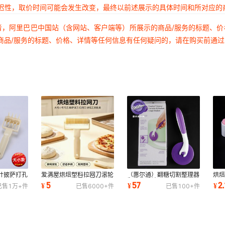
延迟性，取价时间可能会发生改变，最终以前述展示的具体时间和所对应的
者，阿里巴巴中国站（含网站、客户端等）所展示的商品/服务的标题、
商品/服务的标题、价格、详情等任何信息有任何疑问的，请在购买前通
针披萨打孔
爱满屋烘焙塑料拉网刀滚轮
（惠尔通）翻糖切割整理器
烘
屋烘焙工具
刀披萨滚刀大号小号批发烘
翻糖修剪轮刀 裙边切割器
心切
5
57
2.
¥
¥
¥
已售
1万+
件
已售
6000+
件
已售
100+
件
焙披萨工具
片