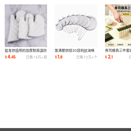
批发烘焙用的加厚耐高温防
爱满屋烘焙30目斜纹油格
寿司模具三件套
烫手套厨房烤箱微波炉隔热
过滤勺油捞不锈钢漏勺细网
饭团海苔寿司卷
4
1
2
¥
.
45
¥
.
8
¥
.
1
已售
14万+
双
已售
72万+
个
手套大中小
网漏30目细网
套心形圆形模具