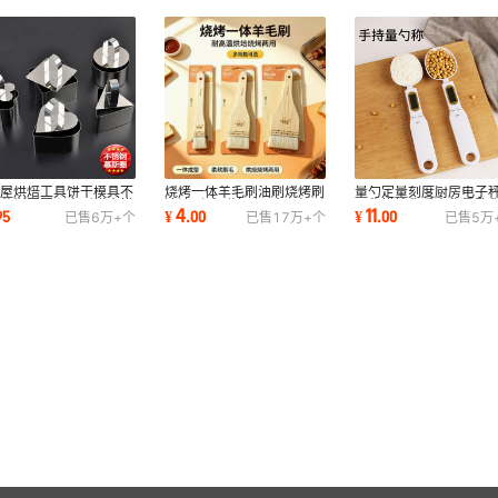
满屋烘焙工具饼干模具不
烧烤一体羊毛刷油刷烧烤刷
量勺定量刻度厨房电子
钢慕斯圈圆心方形糕点模
清洁刷毛刷油刷子食品级耐
子称烘焙称重克称量匙
4
11
95
¥
.
00
¥
.
00
已售
6万+
个
已售
17万+
个
已售
5万
带推板批发
高温烘焙用具
勺厨房秤