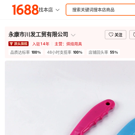
永康市川发工贸有限公司
关注
入驻
14
年
主营：
烘焙用具
100%
100%
55%
品质达标率
48小时支揽率
店铺回头率