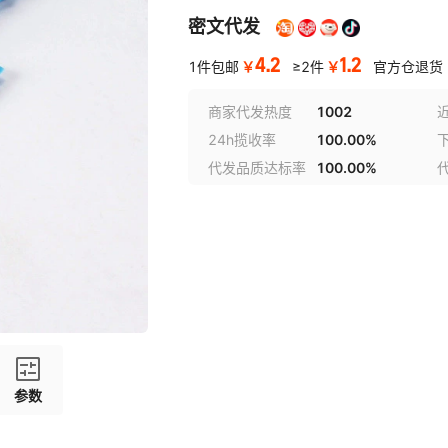
密文代发
4.2
1.2
￥
￥
1件包邮
≥2件
官方仓退货
商家代发热度
1002
24h揽收率
100.00%
代发品质达标率
100.00%
参数