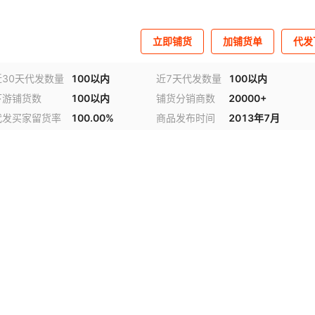
立即铺货
加铺货单
代发
近30天代发数量
100以内
近7天代发数量
100以内
下游铺货数
100以内
铺货分销商数
20000+
代发买家留货率
100.00%
商品发布时间
2013年7月