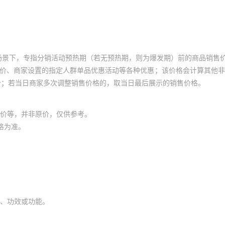
场景下，专指分销活动预热期（若无预热期，则为爆发期）前的商品销售
员价、商家设置的指定人群单品优惠活动等各种优惠；该价格会计算其他
价；若当日商家多次调整销售价格的，取当日最后展示的销售价格。
价等，并非原价，仅供参考。
格为准。
、功效或功能。