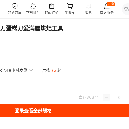
刀蛋糕刀爱满屋烘焙工具
承诺48小时发货
运费
¥
5
起
库存
363
个
登录查看全部规格