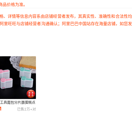
商品价格为准。
价格、详情等信息内容系由店铺经营者发布，其真实性、准确性和合法性
过阿里旺旺与店铺经营者沟通确认；阿里巴巴中国站存在海量店铺，如您
焙工具面包分片器蛋糕点
片器塑料2个装土司切
1
已售
2万+
对
工具分割器