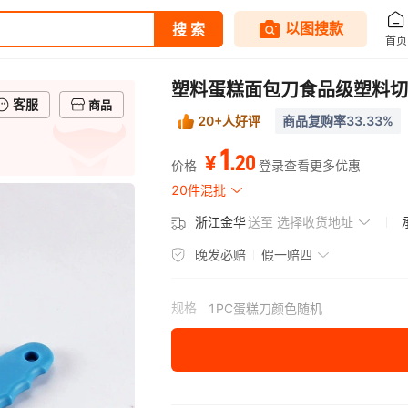
塑料蛋糕面包刀食品级塑料切
客服
商品
20+人好评
商品复购率33.33%
1
.
20
¥
价格
登录查看更多优惠
20件混批
浙江金华
送至
选择收货地址
晚发必赔
假一赔四
规格
1PC蛋糕刀颜色随机