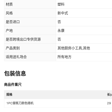
材质
塑料
风格
新中式
是否进口
否
产地
永康
是否跨境出口专供货源
否
产品类别
其他厨房小工具,其他
适用送礼场合
所有地方
包装信息
商品件重尺
规格
长(
1PC蛋糕刀颜色随机
29