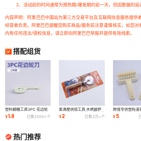
2、活动前的时间通常为预热期/爆发期的前一天，但因数据的
内容声明：阿里巴巴中国站为第三方交易平台及互联网信息服务提供
经营者负责。阿里巴巴提醒您购买商品/服务前注意谨慎核实，如您对
内有任何违法/侵权信息，请立即向阿里巴巴举报并提供有效线索。
搭配组货
塑料翻糖工具3PC 花边轮
爱满屋烘焙工具 木柄披萨
跨境专供塑料滚
刀
刀 pizza滚刀比萨刀 带包装
器饼皮针轮爱满
1.8
2
5
¥
¥
¥
已售
2000+
个
已售
3万+
个
披萨轮刀
厨房神器
热门推荐