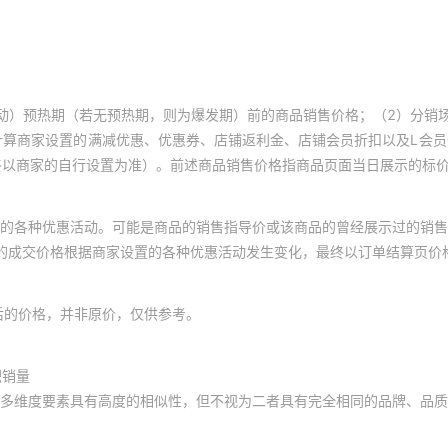
动）预热期（若无预热期，则为爆发期）前的商品销售价格；（2）分销
计算商家设置的满减优惠、优惠券、店铺返利金、店铺会员折扣以及L会
终以商家的自行设置为准）。前述商品销售价格指商品页面当日展示的标
的各种优惠活动。可能是商品的销售指导价或该商品的曾经展示过的销售
体的成交价格根据商家设置的各种优惠活动发生变化，最终以订单结算页价
后的价格，并非原价，仅供参考。
积销量
多维度要素具有高度的相似性，但不视为二者具有完全相同的品牌、品质