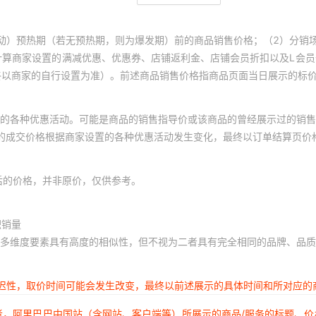
动）预热期（若无预热期，则为爆发期）前的商品销售价格；（2）分销
计算商家设置的满减优惠、优惠券、店铺返利金、店铺会员折扣以及L会
终以商家的自行设置为准）。前述商品销售价格指商品页面当日展示的标
的各种优惠活动。可能是商品的销售指导价或该商品的曾经展示过的销售
体的成交价格根据商家设置的各种优惠活动发生变化，最终以订单结算页价
后的价格，并非原价，仅供参考。
积销量
多维度要素具有高度的相似性，但不视为二者具有完全相同的品牌、品质
延迟性，取价时间可能会发生改变，最终以前述展示的具体时间和所对应的
者，阿里巴巴中国站（含网站、客户端等）所展示的商品/服务的标题、