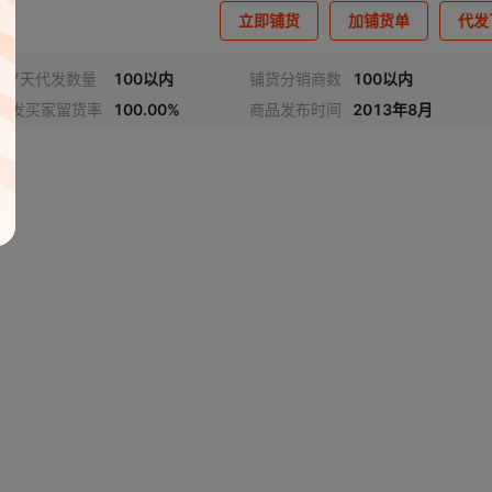
立即铺货
加铺货单
代发
近7天代发数量
100以内
铺货分销商数
100以内
代发买家留货率
100.00%
商品发布时间
2013年8月