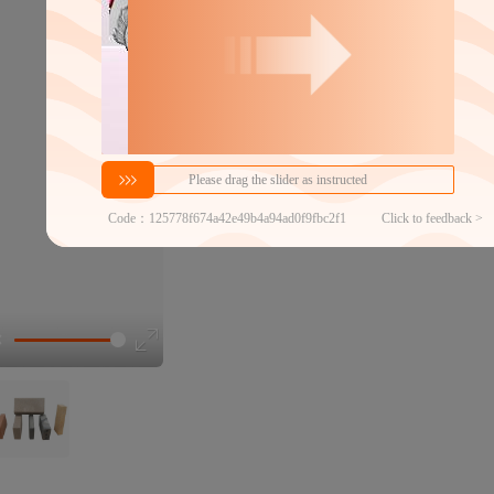
70
￥
1件价格
官方仓退货
近30天代发数量
100以内
代发品质达标率
100.00%