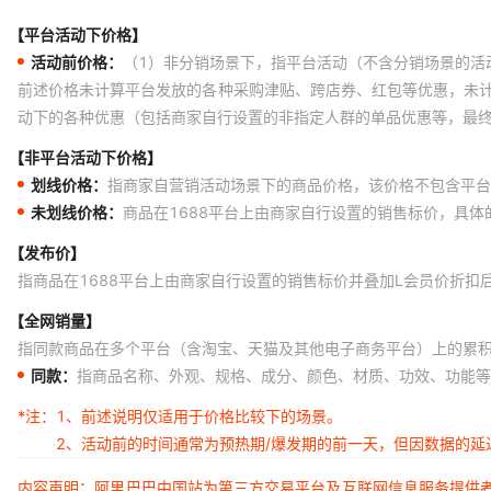
【平台活动下价格】
活动前价格：
（1）非分销场景下，指平台活动（不含分销场景的活
前述价格未计算平台发放的各种采购津贴、跨店券、红包等优惠，未
动下的各种优惠（包括商家自行设置的非指定人群的单品优惠等，最
【非平台活动下价格】
划线价格：
指商家自营销活动场景下的商品价格，该价格不包含平台
未划线价格：
商品在1688平台上由商家自行设置的销售标价，具
【发布价】
指商品在1688平台上由商家自行设置的销售标价并叠加L会员价折扣
【全网销量】
指同款商品在多个平台（含淘宝、天猫及其他电子商务平台）上的累
同款：
指商品名称、外观、规格、成分、颜色、材质、功效、功能等
*注：
1、前述说明仅适用于价格比较下的场景。
2、活动前的时间通常为预热期/爆发期的前一天，但因数据的
内容声明：阿里巴巴中国站为第三方交易平台及互联网信息服务提供