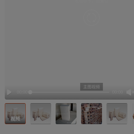
有点小卡，请重试
retry
主图视频
00:00
00:00
Play
视频