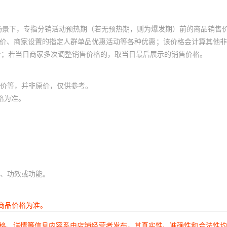
场景下，专指分销活动预热期（若无预热期，则为爆发期）前的商品销售
员价、商家设置的指定人群单品优惠活动等各种优惠；该价格会计算其他
价；若当日商家多次调整销售价格的，取当日最后展示的销售价格。
价等，并非原价，仅供参考。
格为准。
、功效或功能。
商品价格为准。
价格、详情等信息内容系由店铺经营者发布，其真实性、准确性和合法性