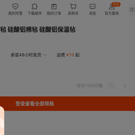
毡 硅酸铝棉毡 硅酸铝保温毡
承诺48小时发货
运费
¥
10
起
库存
10000
箱
登录查看全部规格