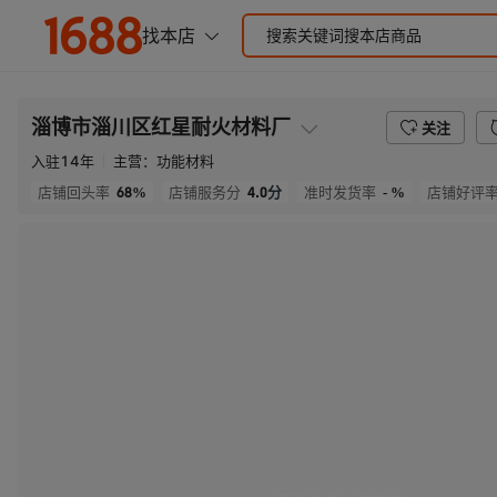
淄博市淄川区红星耐火材料厂
关注
入驻
14
年
主营：
功能材料
68%
4.0
分
- %
店铺回头率
店铺服务分
准时发货率
店铺好评