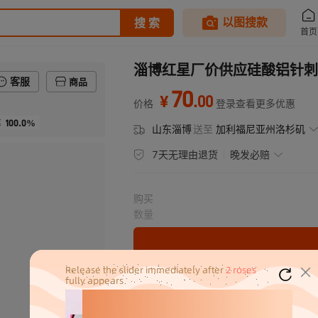
淄博红星厂价供应硅酸铝针刺
客服
商品
70
.
00
¥
价格
登录查看更多优惠
100.0%
率
山东淄博
送至
加利福尼亚州洛杉矶
7天无理由退货
晚发必赔
购买
数量
密文代发