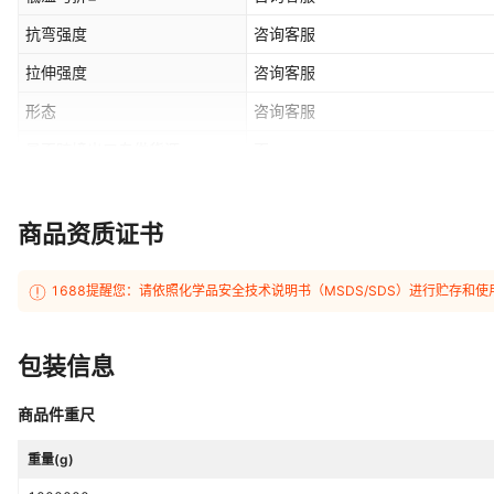
抗弯强度
咨询客服
拉伸强度
咨询客服
形态
咨询客服
是否跨境出口专供货源
否
是否一般纳税人
是
商品资质证书
1688提醒您：请依照化学品安全技术说明书（MSDS/SDS）进行贮存
包装信息
商品件重尺
重量(g)