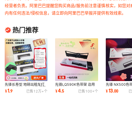
经营者负责。阿里巴巴提醒您购买商品/服务前注意谨慎核实，如您对
内有任何违法/侵权信息，请立即向阿里巴巴举报并提供有效线索。
热门推荐
先锋长寿型 地磅出租车打
先锋LQ590K色带架 适用
先锋 NX500色
印机色带ERC05 高盖紧绷
爱普生SO15337 FX890K
达中盈NX510 6
1
4
13
¥
.
9
¥
.
5
¥
.
00
已售
12万+
个
已售
100+
个
已
设计打印量倍增
LQ595KII针打框带
BP650 700 