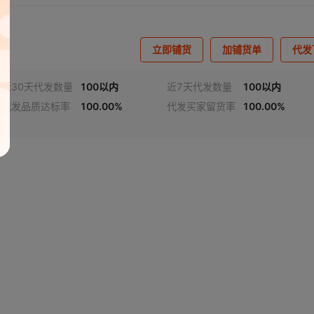
立即铺货
加铺货单
代发
近30天代发数量
100以内
近7天代发数量
100以内
代发品质达标率
100.00%
代发买家留货率
100.00%