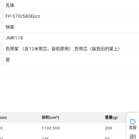
先锋
FP-570/580Epro
映美
JMR118
色带架 （含12米带芯，装机即用）,色带芯（装到旧的架上）
是
cm)
体积(cm³)
重量(g)
客服
50
1102.500
200
50
135
50