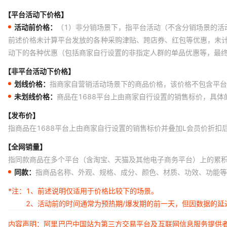
【平台活动下价格】
活动前价格：
（1）非分销场景下，指平台活动（不含分销场景的活
前述价格未计算平台发放的各种采购津贴、跨店券、红包等优惠，未
动下的各种优惠（包括商家自行设置的非指定人群的单品优惠等，最
【非平台活动下价格】
划线价格：
指商家自营销活动场景下的商品价格，该价格不包含平台
未划线价格：
商品在1688平台上由商家自行设置的销售标价，具
【发布价】
指商品在1688平台上由商家自行设置的销售标价并叠加L会员价折扣
【全网销量】
指同款商品在多个平台（含淘宝、天猫及其他电子商务平台）上的累
同款：
指商品名称、外观、规格、成分、颜色、材质、功效、功能等
*注：
1、前述说明仅适用于价格比较下的场景。
2、活动前的时间通常为预热期/爆发期的前一天，但因数据的
内容声明：阿里巴巴中国站为第三方交易平台及互联网信息服务提供