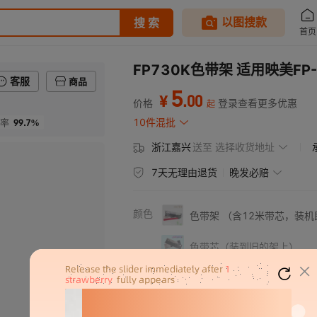
FP730K色带架 适用映美FP-57
客服
商品
5
.
00
¥
价格
登录查看更多优惠
起
99.7%
10件混批
率
浙江嘉兴
送至
选择收货地址
7天无理由退货
晚发必赔
颜色
色带架 （含12米带芯，装机
色带芯（装到旧的架上）