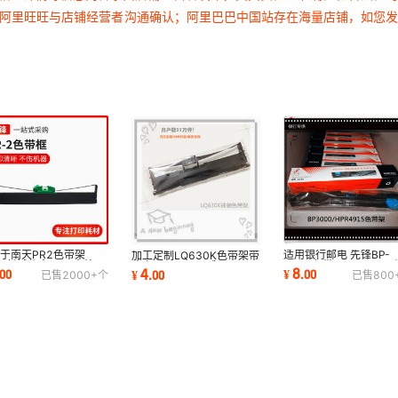
过阿里旺旺与店铺经营者沟通确认；阿里巴巴中国站存在海量店铺，如您
于南天PR2色带架
适用银行邮电 先锋BP-
加工定制LQ630K色带架带
2E长城信息HCC中航
3000色带 HPR4950 
头卡OEP820天威SK821A
8
4
00
¥
.
00
¥
.
00
已售
2000+
个
已售
800
 PRS OLIVETT PR2
BP-900K色带架 25米
票据打印TH880系列