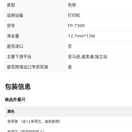
类型
色带
适用设备
打印机
货号
FP-730K
净含量
12.7mm*12M
是否进口
否
主要下游平台
亚马逊,速卖通,独立站
是否跨境出口专供货源
是
包装信息
商品件重尺
颜色
色带架 （含12米带芯，装机即用）
色带芯（装到旧的架上）