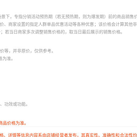
场景下，专指分销活动预热期（若无预热期，则为爆发期）前的商品销售
员价、商家设置的指定人群单品优惠活动等各种优惠；该价格会计算其他
价；若当日商家多次调整销售价格的，取当日最后展示的销售价格。
价等，并非原价，仅供参考。
格为准。
、功效或功能。
商品价格为准。
价格、详情等信息内容系由店铺经营者发布，其真实性、准确性和合法性