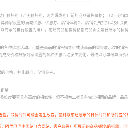
动）预热期（若无预热期，则为爆发期）前的商品销售价格；（2）分销
计算商家设置的满减优惠、优惠券、店铺返利金、店铺会员折扣以及L会
终以商家的自行设置为准）。前述商品销售价格指商品页面当日展示的标
的各种优惠活动。可能是商品的销售指导价或该商品的曾经展示过的销售
体的成交价格根据商家设置的各种优惠活动发生变化，最终以订单结算页价
后的价格，并非原价，仅供参考。
积销量
多维度要素具有高度的相似性，但不视为二者具有完全相同的品牌、品质
延迟性，取价时间可能会发生改变，最终以前述展示的具体时间和所对应的
者，阿里巴巴中国站（含网站、客户端等）所展示的商品/服务的标题、