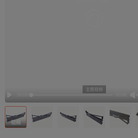
有点小卡，请重试
retry
主图视频
00:00
00:00
Play
视频