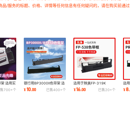
商品/服务的标题、价格、详情等任何信息有任何疑问的，请在购买前通
带架 适用实
银行用BP3000II色带架 适
适用于映美FP-319K
适用
18
用实达BP850K 860K
312K色带框JMR130
PR
10
16
8
¥
.
00
¥
.
00
¥
.
售
700+
个
已售
400+
个
已售
20+
个
CS24色带框
BP3100S BP3000IIH
FP530KIII+ FP620K+ 色
PRU
带架