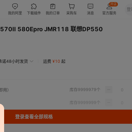
0II 580Epro JMR118 联想DP550
承诺48小时发货
运费
¥
10
起
库存
9999979
个
即用）
库存
9999999
个
登录查看全部规格