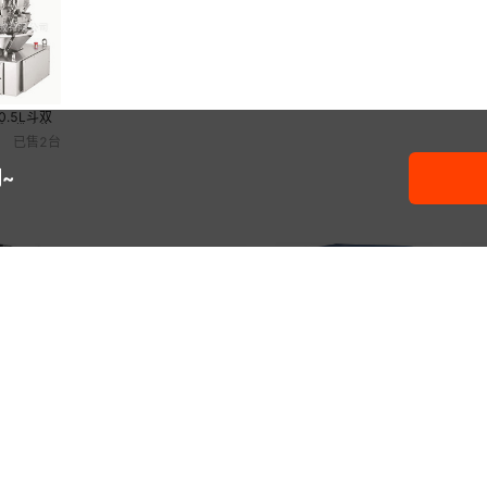
.5L斗双
秤 佛山海
已售
2
台
~
海特油墨振荡混油机 搅拌
供
T-14-
海特全自动旋转机 自动搅
机 混合机 上下振动混油机
油
货定量称重
拌机 混合机 混油机
16000
6
15000
¥
.
00
¥
¥
.
00
已售
1
台
自动振动搅拌
高