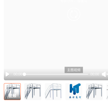
有点小卡，请重试
retry
主图视频
00:00
00:00
Play
视频