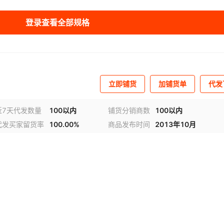
登录查看全部规格
立即铺货
加铺货单
代发
近7天代发数量
100以内
铺货分销商数
100以内
代发买家留货率
100.00%
商品发布时间
2013年10月