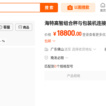
海特高智组合秤与包装机连接
客服
商品
18800
.
00
¥
价格
登录查看更多优
- %
包邮
广东佛山
送至
选择收货地址
晚发必赔
匹配到
0
个规格型号
产品规格