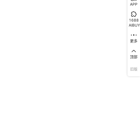
APP
1688
AIBUY
更多
顶部
旧版