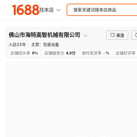
佛山市海特高智机械有限公司
关注
入驻
22
年
主营：
包装设备
0%
4.0
分
- %
店铺回头率
店铺服务分
准时发货率
店铺好评率