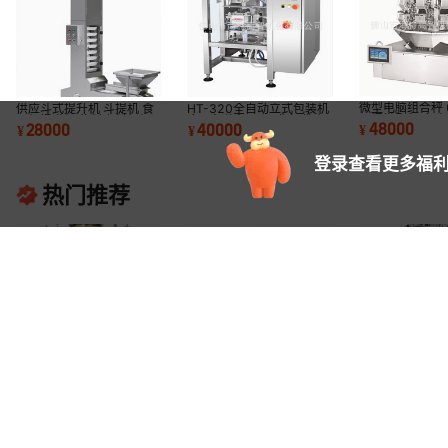
微型电脑组合秤 0
供应斗式提升机 斗提机 食
HT-320全自动立式包装机
开门微型秤 多头
品级提升机 物料上料机机
食品包装秤 320膜宽 佛山
48000
28000
40000
¥
¥
¥
特高智
械全自动包装
海特高智
登录查看更多福利
热门推荐
多头电脑组合秤 电子定量
供应定量包装称立式包装机
多头电脑组合秤 H
包装机 包装生产线
械多头组合秤颗粒组合秤新
1.3L秤 坚果炒
45000
58000
70000
¥
.
00
¥
.
00
¥
.
00
款优惠全自动
包装机多功能