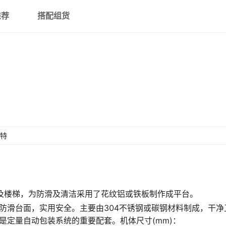
推荐
搭配组货
特