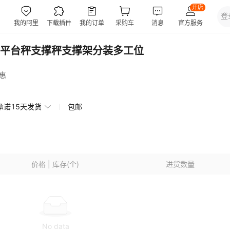
平台秤支撑秤支撑架分装多工位
惠
承诺15天发货
包邮
价格 | 库存(个)
进货数量
No data