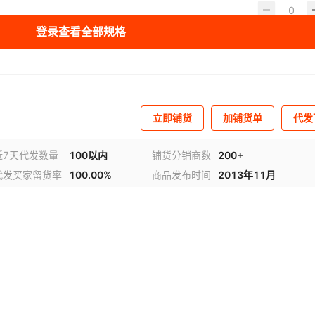
登录查看全部规格
立即铺货
加铺货单
代发
近7天代发数量
100以内
铺货分销商数
200+
代发买家留货率
100.00%
商品发布时间
2013年11月
频
1
/
2