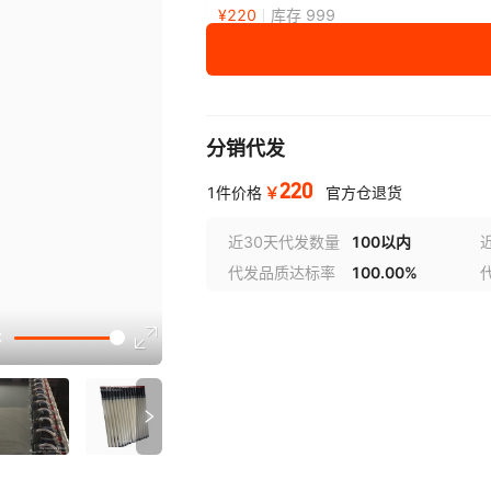
¥
220
库存 999
分销代发
220
￥
1件价格
官方仓退货
近30天代发数量
100以内
代发品质达标率
100.00%
选型视