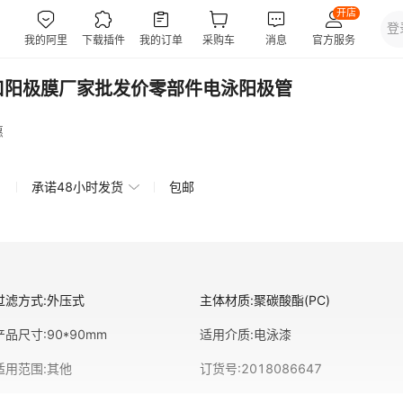
口阳极膜厂家批发价零部件电泳阳极管
惠
承诺48小时发货
包邮
过滤方式
:
外压式
主体材质
:
聚碳酸酯(PC)
产品尺寸
:
90*90mm
适用介质
:
电泳漆
适用范围
:
其他
订货号
:
2018086647