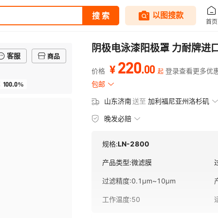
阴极电泳漆阳极罩 力耐牌进
客服
商品
220
.
00
¥
价格
登录查看更多优
起
100.0%
包邮
率
山东济南
送至
加利福尼亚州洛杉矶
晚发必赔
规格:
LN-2800
产品类型
:
微滤膜
过滤精度
:
0.1μm~10μm
工作温度
:
50