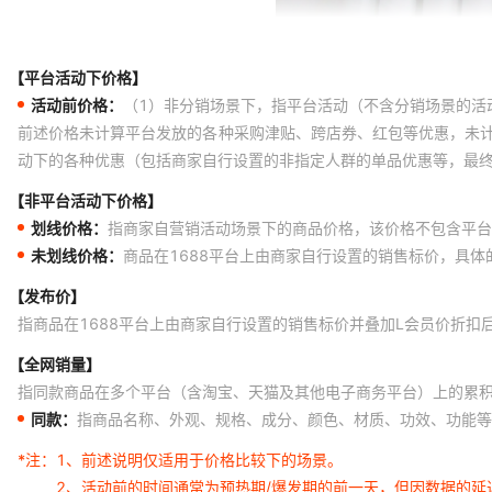
【平台活动下价格】
活动前价格：
（1）非分销场景下，指平台活动（不含分销场景的活
前述价格未计算平台发放的各种采购津贴、跨店券、红包等优惠，未
动下的各种优惠（包括商家自行设置的非指定人群的单品优惠等，最
【非平台活动下价格】
划线价格：
指商家自营销活动场景下的商品价格，该价格不包含平台
未划线价格：
商品在1688平台上由商家自行设置的销售标价，具
【发布价】
指商品在1688平台上由商家自行设置的销售标价并叠加L会员价折扣
【全网销量】
指同款商品在多个平台（含淘宝、天猫及其他电子商务平台）上的累
同款：
指商品名称、外观、规格、成分、颜色、材质、功效、功能等
*注：
1、前述说明仅适用于价格比较下的场景。
2、活动前的时间通常为预热期/爆发期的前一天，但因数据的