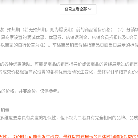
登录查看全部
动）预热期（若无预热期，则为爆发期）前的商品销售价格；（2）分销
计算商家设置的满减优惠、优惠券、店铺返利金、店铺会员折扣以及L会
终以商家的自行设置为准）。前述商品销售价格指商品页面当日展示的标
的各种优惠活动。可能是商品的销售指导价或该商品的曾经展示过的销售
体的成交价格根据商家设置的各种优惠活动发生变化，最终以订单结算页价
后的价格，并非原价，仅供参考。
积销量
多维度要素具有高度的相似性，但不视为二者具有完全相同的品牌、品质
延迟性，取价时间可能会发生改变，最终以前述展示的具体时间和所对应的