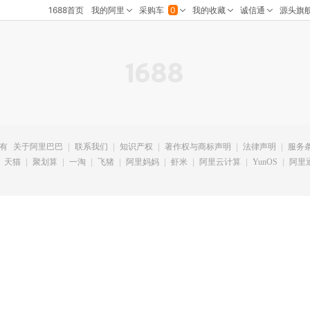
所有
关于阿里巴巴
联系我们
知识产权
著作权与商标声明
法律声明
服务
天猫
聚划算
一淘
飞猪
阿里妈妈
虾米
阿里云计算
YunOS
阿里