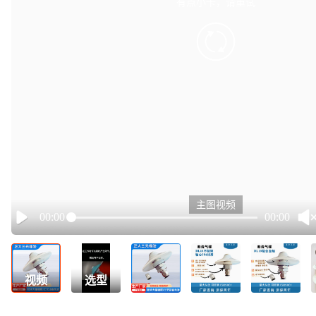
有点小卡，请重试
retry
主图视频
00:00
00:00
Play
视频
选型