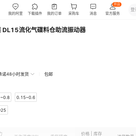
碟 DL15流化气碟料仓助流振动器
承诺48小时发货
包邮
5~0.8
0.15~0.6
025
力
价格 | 库存