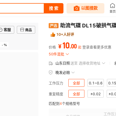
助流气碟 DL15破拱气
客服
商品
10+人好评
10
- %
.
00
率
¥
价格
登录查看更多优惠
起
50件混批
山东日照
送至
选择收货地址
晚发必赔
全部
0.1~0.6
0.1
工作压力
全部
±0.02
±0.
重复精度
匹配到
4
个规格型号
工作压