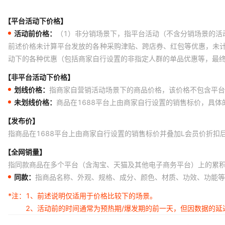
【平台活动下价格】
活动前价格：
（1）非分销场景下，指平台活动（不含分销场景的活
前述价格未计算平台发放的各种采购津贴、跨店券、红包等优惠，未
动下的各种优惠（包括商家自行设置的非指定人群的单品优惠等，最
【非平台活动下价格】
划线价格：
指商家自营销活动场景下的商品价格，该价格不包含平台
未划线价格：
商品在1688平台上由商家自行设置的销售标价，具
【发布价】
指商品在1688平台上由商家自行设置的销售标价并叠加L会员价折扣
【全网销量】
指同款商品在多个平台（含淘宝、天猫及其他电子商务平台）上的累
同款：
指商品名称、外观、规格、成分、颜色、材质、功效、功能等
*注：
1、前述说明仅适用于价格比较下的场景。
2、活动前的时间通常为预热期/爆发期的前一天，但因数据的