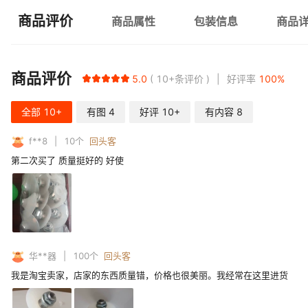
商品评价
商品属性
包装信息
商品
商品评价
5.0
10+
条评价
好评率
100
%
全部
10+
有图
4
好评
10+
有内容
8
f**8
10
个
回头客
第二次买了 质量挺好的 好使
华**器
100
个
回头客
我是淘宝卖家，店家的东西质量错，价格也很美丽。我经常在这里进货