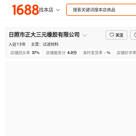
日照市正大三元橡胶有限公司
关注
入驻
13
年
主营：
过滤材料
37%
4.0
分
- %
店铺回头率
店铺服务分
准时发货率
店铺好评