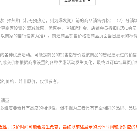
登录查看全部
动）预热期（若无预热期，则为爆发期）前的商品销售价格；（2）分销
计算商家设置的满减优惠、优惠券、店铺返利金、店铺会员折扣以及L会
终以商家的自行设置为准）。前述商品销售价格指商品页面当日展示的标
的各种优惠活动。可能是商品的销售指导价或该商品的曾经展示过的销售
体的成交价格根据商家设置的各种优惠活动发生变化，最终以订单结算页价
后的价格，并非原价，仅供参考。
积销量
多维度要素具有高度的相似性，但不视为二者具有完全相同的品牌、品质
延迟性，取价时间可能会发生改变，最终以前述展示的具体时间和所对应的