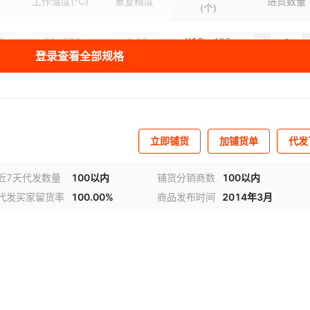
工作温度
(℃)
重复精度
进货数量
(个)
6
-30~200
±0.02
¥
16
436
登录查看全部规格
.8
-30~200
±0.02
¥
45
990
.6
-30~200
±0.02
¥
40
92
立即铺货
加铺货单
代发
.8
-30~200
±0.025
¥
10
1000
近7天代发数量
100以内
铺货分销商数
100以内
代发买家留货率
100.00%
商品发布时间
2014年3月
视频