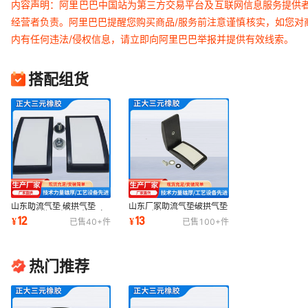
内容声明：阿里巴巴中国站为第三方交易平台及互联网信息服务提供
经营者负责。阿里巴巴提醒您购买商品/服务前注意谨慎核实，如您对
内有任何违法/侵权信息，请立即向阿里巴巴举报并提供有效线索。
搭配组货
山东助流气垫 破拱气垫
山东厂家助流气垫破拱气垫
i100 破拱器助流气垫厂家
i100助流器
12
13
¥
¥
已售
40+
件
已售
100+
件
直销
热门推荐