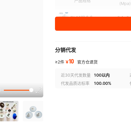
产品规格
(Mpa)
DL15铝合金
0.1~0.
DL15不锈钢304
0.15~0
分销代发
DL8不锈钢小气碟
0.15~0
10
￥
≥2件
官方仓退货
支持定制
0.15~0
近30天代发数量
100以内
代发品质达标率
100.00%
选型