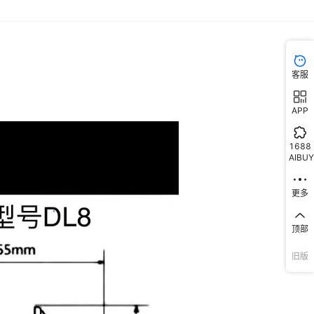
客服
APP
1688
AIBUY
更多
顶部
旧版