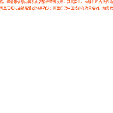
价格、详情等信息内容系由店铺经营者发布，其真实性、准确性和合法性
过阿里旺旺与店铺经营者沟通确认；阿里巴巴中国站存在海量店铺，如您