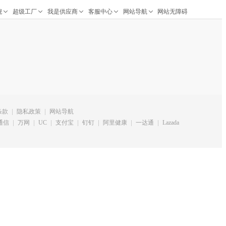
条款
隐私政策
网站导航
通信
万网
UC
支付宝
钉钉
阿里健康
一达通
Lazada