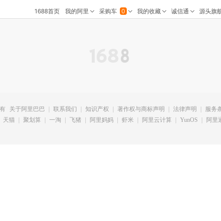
所有
关于阿里巴巴
联系我们
知识产权
著作权与商标声明
法律声明
服务
天猫
聚划算
一淘
飞猪
阿里妈妈
虾米
阿里云计算
YunOS
阿里