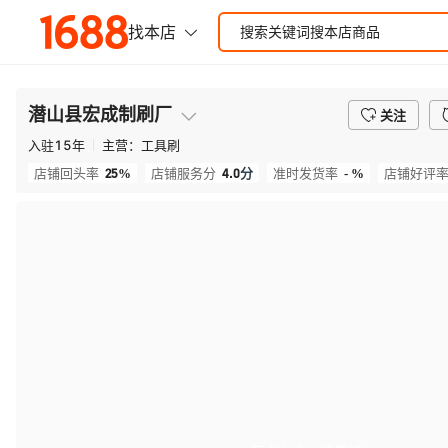
潜山县宏成制刷厂
关注
入驻
15
年
主营：
工具刷
25%
4.0
分
- %
店铺回头率
店铺服务分
准时发货率
店铺好评