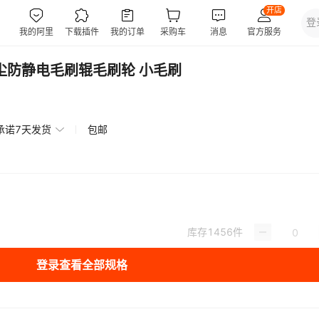
尘防静电毛刷辊毛刷轮 小毛刷
承诺7天发货
包邮
库存
1456
件
登录查看全部规格