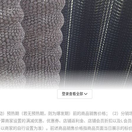
登录查看全部
动）预热期（若无预热期，则为爆发期）前的商品销售价格；（2）分销
计算商家设置的满减优惠、优惠券、店铺返利金、店铺会员折扣以及L会
终以商家的自行设置为准）。前述商品销售价格指商品页面当日展示的标