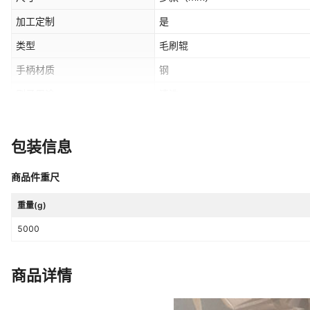
加工定制
是
类型
毛刷辊
手柄材质
钢
刷子用途
清洗
净重
5公斤
颜色
黑色 白色
包装信息
商品件重尺
重量(g)
5000
商品详情