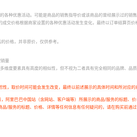
的各种优惠活动。可能是商品的销售指导价或该商品的曾经展示过的销售
体的成交价格根据商家设置的各种优惠活动发生变化，最终以订单结算页价
后的价格，并非原价，仅供参考。
积销量
多维度要素具有高度的相似性，但不视为二者具有完全相同的品牌、品质
延迟性，取价时间可能会发生改变，最终以前述展示的具体时间和所对应的
者，阿里巴巴中国站（含网站、客户端等）所展示的商品/服务的标题、
商品/服务的标题、价格、详情等任何信息有任何疑问的，请在购买前通