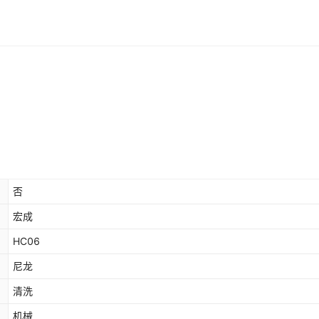
否
宏成
HC06
尼龙
清洗
机械