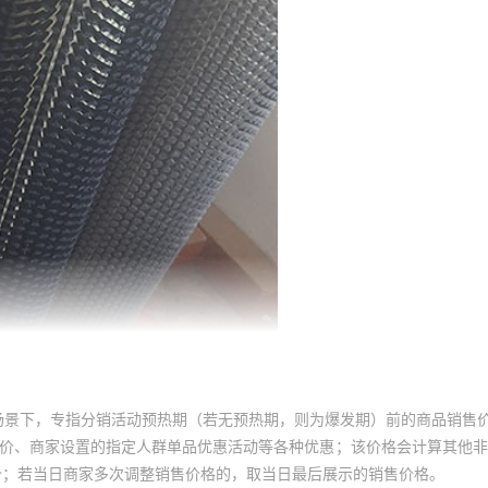
场景下，专指分销活动预热期（若无预热期，则为爆发期）前的商品销售
员价、商家设置的指定人群单品优惠活动等各种优惠；该价格会计算其他
价；若当日商家多次调整销售价格的，取当日最后展示的销售价格。