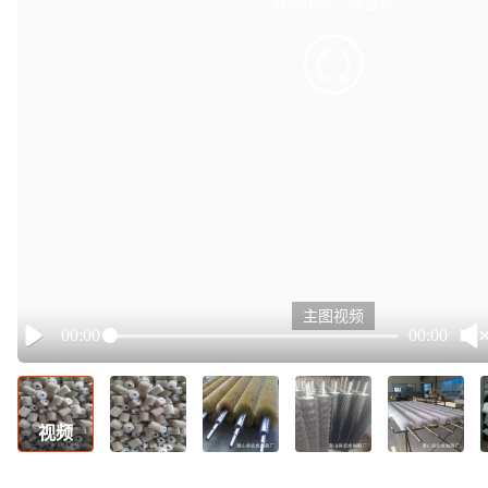
有点小卡，请重试
retry
主图视频
00:00
00:00
Play
视频