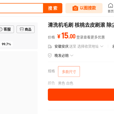
清洗机毛刷 核桃去皮刷滚 除
客服
商品
15
.
00
¥
价格
登录查看更多优惠
99.7%
率
安徽安庆
送至
选择收货地址
晚发必赔
规格
多款尺寸
颜色
黑色 白色