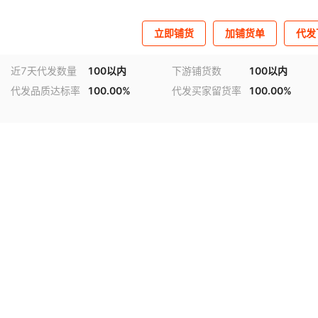
立即铺货
加铺货单
代发
近7天代发数量
100以内
下游铺货数
100以内
代发品质达标率
100.00%
代发买家留货率
100.00%