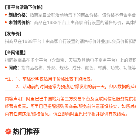
【非平台活动下价格】
划线价格：
指商家自营销活动场景下的商品价格，该价格不包含平台
未划线价格：
商品在1688平台上由商家自行设置的销售标价，具
【发布价】
指商品在1688平台上由商家自行设置的销售标价并叠加L会员价折扣
【全网销量】
指同款商品在多个平台（含淘宝、天猫及其他电子商务平台）上的累
同款：
指商品名称、外观、规格、成分、颜色、材质、功效、功能等
*注：
1、前述说明仅适用于价格比较下的场景。
2、活动前的时间通常为预热期/爆发期的前一天，但因数据的
内容声明：阿里巴巴中国站为第三方交易平台及互联网信息服务提供
经营者负责。阿里巴巴提醒您购买商品/服务前注意谨慎核实，如您对
内有任何违法/侵权信息，请立即向阿里巴巴举报并提供有效线索。
热门推荐