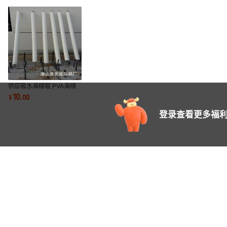
供应吸水海绵辊 PVA海绵
吸水滚轮清洗机专用海绵轮
10
¥
.
00
pp吸水绵
登录查看更多福利