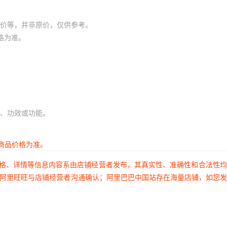
价等，并非原价，仅供参考。
格为准。
、功效或功能。
商品价格为准。
价格、详情等信息内容系由店铺经营者发布，其真实性、准确性和合法性
过阿里旺旺与店铺经营者沟通确认；阿里巴巴中国站存在海量店铺，如您