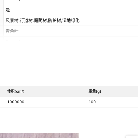
是
风景树,行道树,庭荫树,防护树,湿地绿化
春色叶
0
（cm）
是，商务礼品
积分换购礼品,商务礼品,广告礼品,促销赠品,会议礼品,开业礼品,福利礼
庆礼品,嘉奖纪念,公关礼品
体积(cm³)
重量(g)
1000000
100