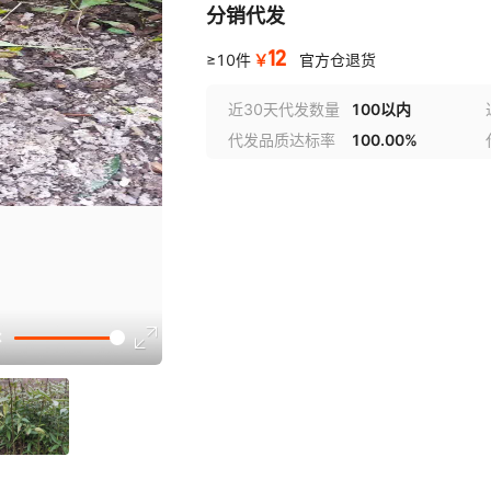
分销代发
12
￥
≥10件
官方仓退货
近30天代发数量
100以内
代发品质达标率
100.00%