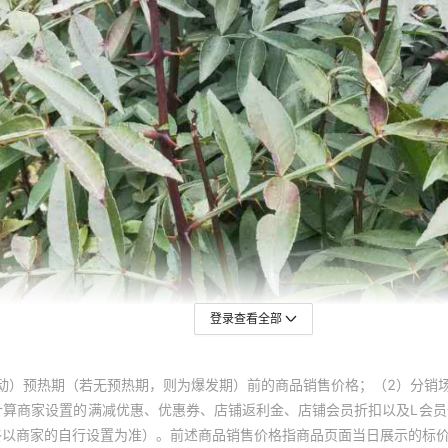
登录查看全部
动）预热期（若无预热期，则为爆发期）前的商品销售价格；（2）分销
计算商家设置的满减优惠、优惠券、店铺返利金、店铺会员折扣以及L会
终以商家的自行设置为准）。前述商品销售价格指商品页面当日展示的标