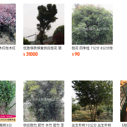
木红桎木红
优质保质保量供应桂花 银
桂花 四季桂 7公分 8公分桂
20公分红
桂 胸径25公分桂花 江西省
花10公分 胸径55公分 25
31000
90
¥
¥
九江桂树
公分小叶叶金
榆树3公
供应刚竹 箭竹 水竹 斑竹 圣
丛生朴树10公分 丛生朴树
【