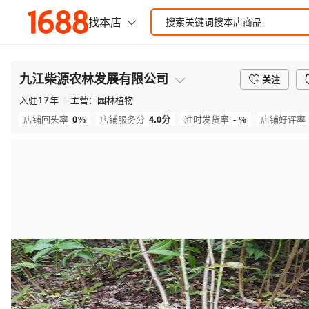
九江柴源农林发展有限公司
关注
入驻
17
年
主营：
园林植物
0%
4.0
分
- %
店铺回头率
店铺服务分
准时发货率
店铺好评率