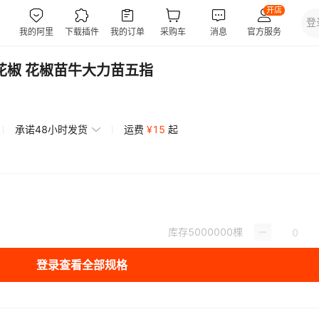
花椒 花椒苗牛大力苗五指
承诺48小时发货
运费
¥
15
起
库存
5000000
棵
登录查看全部规格