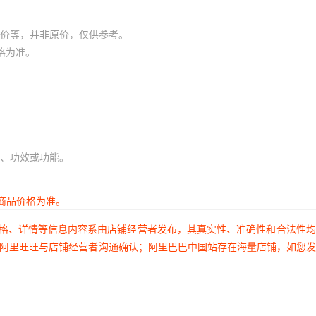
价等，并非原价，仅供参考。
格为准。
、功效或功能。
商品价格为准。
价格、详情等信息内容系由店铺经营者发布，其真实性、准确性和合法性
过阿里旺旺与店铺经营者沟通确认；阿里巴巴中国站存在海量店铺，如您