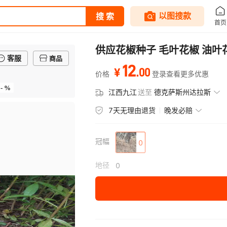
供应花椒种子 毛叶花椒 油叶
客服
商品
12
.
00
¥
价格
登录查看更多优惠
- %
江西九江
送至
德克萨斯州达拉斯
7天无理由退货
晚发必赔
冠幅
0
地径
0