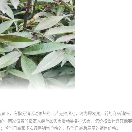
场景下，专指分销活动预热期（若无预热期，则为爆发期）前的商品销售
员价、商家设置的指定人群单品优惠活动等各种优惠；该价格会计算其他
价；若当日商家多次调整销售价格的，取当日最后展示的销售价格。