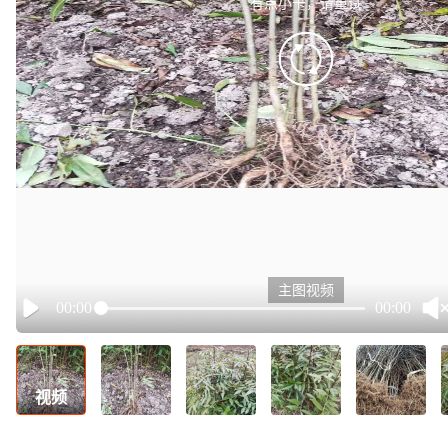
有点小卡，请重试
retry
主图视频
00:00
00:00
Play
视频