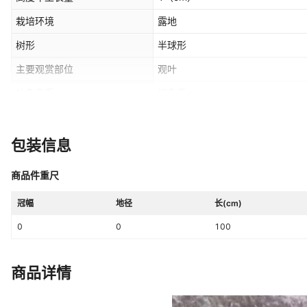
栽培环境
露地
树形
半球形
主要观赏部位
观叶
叶色色系
绿色系
地径
0
（cm）
包装信息
是否跨境出口专供货源
否
商品件重尺
冠幅
地径
长(cm)
0
0
100
商品详情