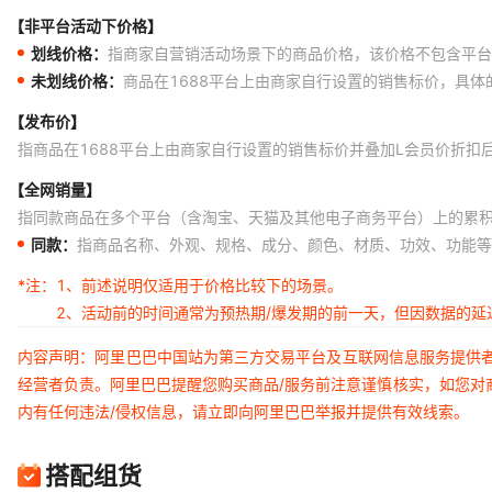
【非平台活动下价格】
划线价格：
指商家自营销活动场景下的商品价格，该价格不包含平台
未划线价格：
商品在1688平台上由商家自行设置的销售标价，具
【发布价】
指商品在1688平台上由商家自行设置的销售标价并叠加L会员价折扣
【全网销量】
指同款商品在多个平台（含淘宝、天猫及其他电子商务平台）上的累
同款：
指商品名称、外观、规格、成分、颜色、材质、功效、功能等
*注：
1、前述说明仅适用于价格比较下的场景。
2、活动前的时间通常为预热期/爆发期的前一天，但因数据的
内容声明：阿里巴巴中国站为第三方交易平台及互联网信息服务提供
经营者负责。阿里巴巴提醒您购买商品/服务前注意谨慎核实，如您对
内有任何违法/侵权信息，请立即向阿里巴巴举报并提供有效线索。
搭配组货