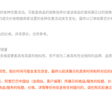
的各种优惠活动。可能是商品的销售指导价或该商品的曾经展示过的销售
体的成交价格根据商家设置的各种优惠活动发生变化，最终以订单结算页价
后的价格，并非原价，仅供参考。
积销量
多维度要素具有高度的相似性，但不视为二者具有完全相同的品牌、品质
延迟性，取价时间可能会发生改变，最终以前述展示的具体时间和所对应的
者，阿里巴巴中国站（含网站、客户端等）所展示的商品/服务的标题、
商品/服务的标题、价格、详情等任何信息有任何疑问的，请在购买前通