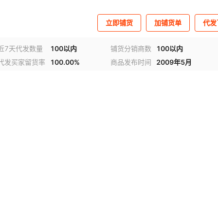
立即铺货
加铺货单
代发
近7天代发数量
100以内
铺货分销商数
100以内
代发买家留货率
100.00%
商品发布时间
2009年5月