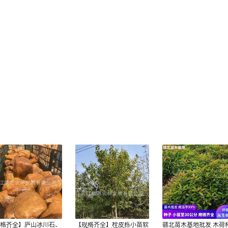
规格齐全】庐山冰川石、
【规格齐全】栓皮栎小苗软
赣北苗木基地批发 木荷