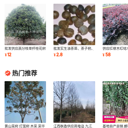
批发供应高分枝单杆桂花树
批发实生油茶苗、茶子树、
供应红继木红梽
5公分单桂树 3公分八月桂
茶油树、白花、长林红花油
檵花红花继木球1
12
2.8
58
¥
¥
¥
花 桂花2公分
茶小苗植物
花继木球
热门推荐
黄山栾树 灯笼树 木栾 栾华
江西枫香供应商电话 九江
基地自产自销 榔