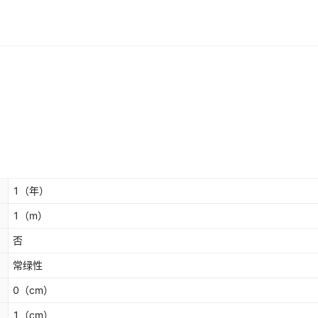
1
（年）
1
（m）
否
常绿性
0
（cm）
1
（cm）