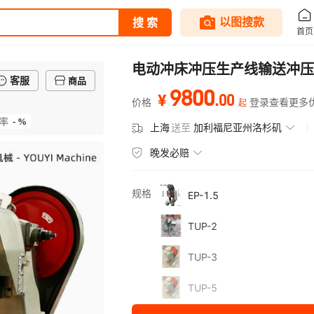
电动冲床冲压生产线输送冲压台
客服
商品
9800
.
00
¥
价格
登录查看更多
起
- %
率
上海
送至
加利福尼亚州洛杉矶
晚发必赔
规格
EP-1.5
TUP-2
TUP-3
TUP-5