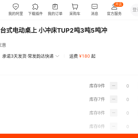
式电动桌上 小冲床TUP2吨3吨5吨冲
优惠
承诺3天发货·常发韵达快递
运费
¥
180
起
库存
9
件
库存
7
件
库存
8
件
库存
6
件