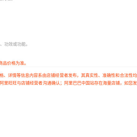
、功效或功能。
商品价格为准。
价格、详情等信息内容系由店铺经营者发布，其真实性、准确性和合法性
过阿里旺旺与店铺经营者沟通确认；阿里巴巴中国站存在海量店铺，如您