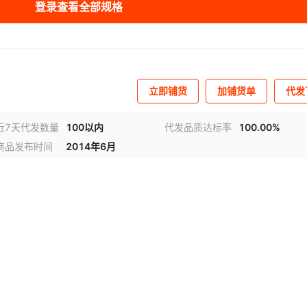
登录查看全部规格
立即铺货
加铺货单
代发
近7天代发数量
100以内
代发品质达标率
100.00%
商品发布时间
2014年6月