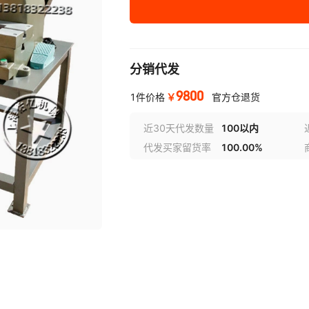
分销代发
9800
￥
1件价格
官方仓退货
近30天代发数量
100以内
代发买家留货率
100.00%