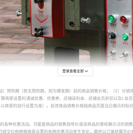
登录查看全部
动）预热期（若无预热期，则为爆发期）前的商品销售价格；（2）分销
计算商家设置的满减优惠、优惠券、店铺返利金、店铺会员折扣以及L会
终以商家的自行设置为准）。前述商品销售价格指商品页面当日展示的标
的各种优惠活动。可能是商品的销售指导价或该商品的曾经展示过的销售
体的成交价格根据商家设置的各种优惠活动发生变化，最终以订单结算页价