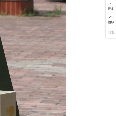
更多
顶部
旧版