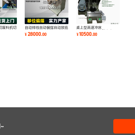
切废料机切
自动排线自动偏摆自动放纸
桌上型高速冲床
来回运作切
带端子收料机单轴双轴三轴
TUP5T3T2T电磁离合器及
28000
10500
¥
.
00
¥
.
00
四轴可定制
电子控制操作安全简单冲床
~