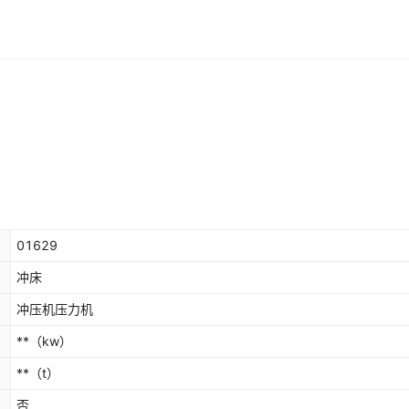
01629
冲床
冲压机压力机
**
（kw）
**
（t）
否