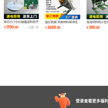
佑亿FU1000圆盘送料机平
佑亿机械 冲床材料架冲压
自动切料机小型
面式送料机电子感应控制送
设备料架材料架MT200收
碎料380V电压
1700
2600
200
¥
.
00
¥
.
00
¥
.
00
已售
7
台
料机械上海佑亿
卷架开卷架电动
金属切塑料剪切
登录查看更多福利