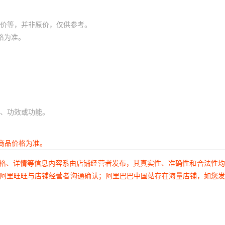
价等，并非原价，仅供参考。
格为准。
、功效或功能。
商品价格为准。
价格、详情等信息内容系由店铺经营者发布，其真实性、准确性和合法性
过阿里旺旺与店铺经营者沟通确认；阿里巴巴中国站存在海量店铺，如您