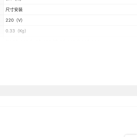
尺寸安装
220
（V）
0.33
（Kg）
8Y-1C-A00 8I-1C-A00 8P-1C-A00 8V-1C-A00
8Y-1C 8I-1C 8P-1C 8V-1C