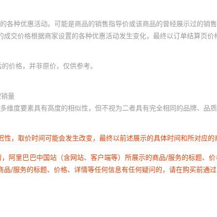
的各种优惠活动。可能是商品的销售指导价或该商品的曾经展示过的销售
体的成交价格根据商家设置的各种优惠活动发生变化，最终以订单结算页价
后的价格，并非原价，仅供参考。
积销量
多维度要素具有高度的相似性，但不视为二者具有完全相同的品牌、品质
延迟性，取价时间可能会发生改变，最终以前述展示的具体时间和所对应的
者，阿里巴巴中国站（含网站、客户端等）所展示的商品/服务的标题、
商品/服务的标题、价格、详情等任何信息有任何疑问的，请在购买前通