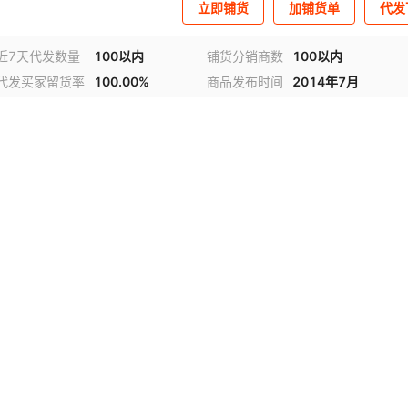
立即铺货
加铺货单
代发
近7天代发数量
100以内
铺货分销商数
100以内
代发买家留货率
100.00%
商品发布时间
2014年7月