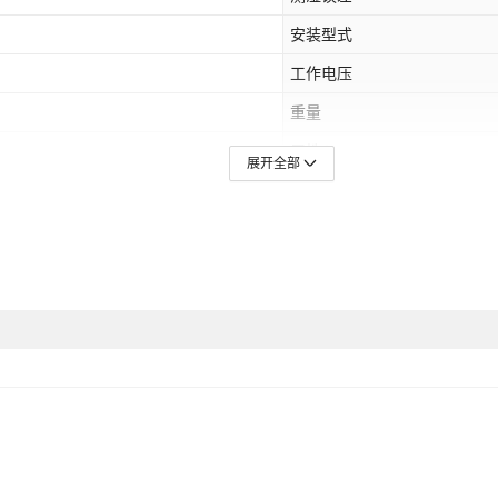
安装型式
工作电压
重量
属性1
展开全部
属性2