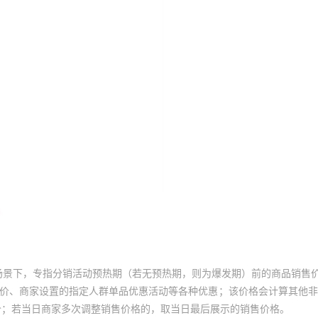
场景下，专指分销活动预热期（若无预热期，则为爆发期）前的商品销售
员价、商家设置的指定人群单品优惠活动等各种优惠；该价格会计算其他
价；若当日商家多次调整销售价格的，取当日最后展示的销售价格。