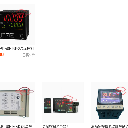
神港SHINKO温度控制
器BCD2S00-00
00
已售
2
台
岛电SHIMADEN温控
温度控制调节器P
液晶氮控仪表温度控制