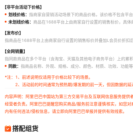
【非平台活动下价格】
划线价格：
指商家自营销活动场景下的商品价格，该价格不包含平台
未划线价格：
商品在1688平台上由商家自行设置的销售标价，具
【发布价】
指商品在1688平台上由商家自行设置的销售标价并叠加L会员价折扣
【全网销量】
指同款商品在多个平台（含淘宝、天猫及其他电子商务平台）上的累
同款：
指商品名称、外观、规格、成分、颜色、材质、功效、功能等
*注：
1、前述说明仅适用于价格比较下的场景。
2、活动前的时间通常为预热期/爆发期的前一天，但因数据的
内容声明：阿里巴巴中国站为第三方交易平台及互联网信息服务提供
经营者负责。阿里巴巴提醒您购买商品/服务前注意谨慎核实，如您对
内有任何违法/侵权信息，请立即向阿里巴巴举报并提供有效线索。
搭配组货