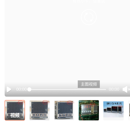
有点小卡，请重试
retry
主图视频
00:00
00:00
Play
视频