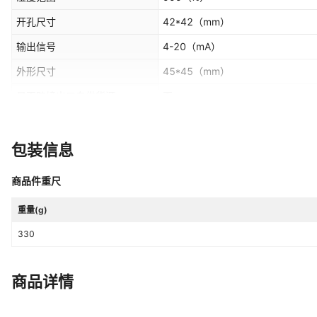
开孔尺寸
42*42
（mm）
输出信号
4-20
（mA）
外形尺寸
45*45
（mm）
是否跨境出口专供货源
否
属性3
8Y-1W 8I-1W 8P-1W 8V-1W
包装信息
商品件重尺
重量(g)
330
商品详情