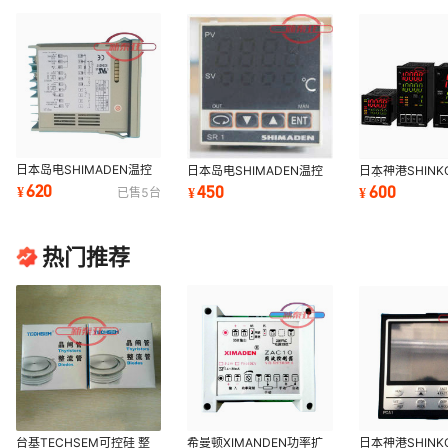
日本岛电SHIMADEN温控
日本岛电SHIMADEN温控
日本神港SHIN
器SR93-8Y-N-90-0000
器SR1-6Y-1C-A00
调节器BCD2A00
620
450
600
¥
¥
¥
已售
5
台
热门推荐
台基TECHSEM可控硅 整
希曼顿XIMANDEN功率扩
日本神港SHIN