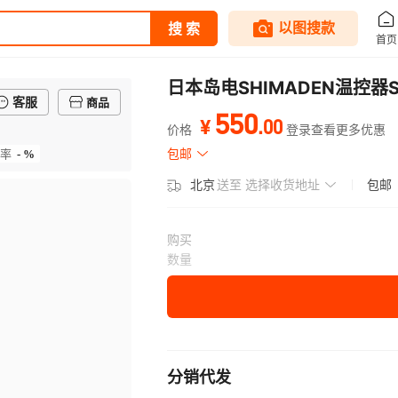
日本岛电SHIMADEN温控器SR
客服
商品
550
.
00
¥
价格
登录查看更多优惠
- %
包邮
率
北京
送至
选择收货地址
包邮
购买
数量
分销代发