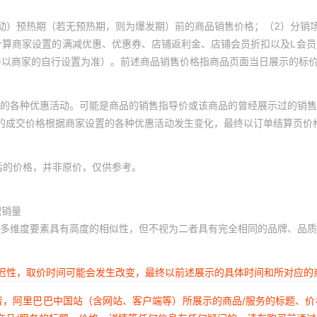
动）预热期（若无预热期，则为爆发期）前的商品销售价格；（2）分销
计算商家设置的满减优惠、优惠券、店铺返利金、店铺会员折扣以及L会
终以商家的自行设置为准）。前述商品销售价格指商品页面当日展示的标
的各种优惠活动。可能是商品的销售指导价或该商品的曾经展示过的销售
体的成交价格根据商家设置的各种优惠活动发生变化，最终以订单结算页价
后的价格，并非原价，仅供参考。
积销量
多维度要素具有高度的相似性，但不视为二者具有完全相同的品牌、品质
延迟性，取价时间可能会发生改变，最终以前述展示的具体时间和所对应的
者，阿里巴巴中国站（含网站、客户端等）所展示的商品/服务的标题、