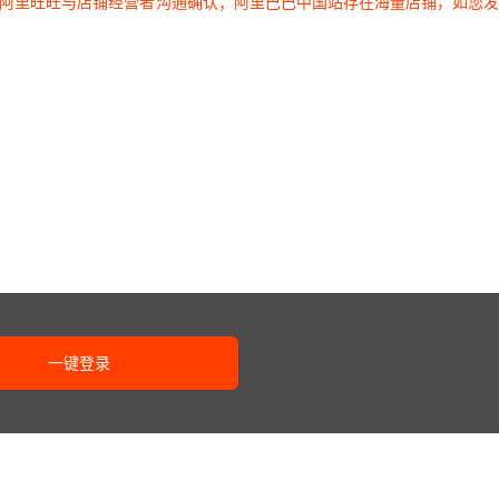
过阿里旺旺与店铺经营者沟通确认；阿里巴巴中国站存在海量店铺，如您
一键登录