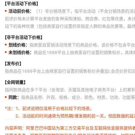
【平台活动下价格】
活动前价格：
（1）非分销场景下，指平台活动（不含分销场景的活
前述价格未计算平台发放的各种采购津贴、跨店券、红包等优惠，未
动下的各种优惠（包括商家自行设置的非指定人群的单品优惠等，最
【非平台活动下价格】
划线价格：
指商家自营销活动场景下的商品价格，该价格不包含平台
未划线价格：
商品在1688平台上由商家自行设置的销售标价，具
【发布价】
指商品在1688平台上由商家自行设置的销售标价并叠加L会员价折扣
【全网销量】
指同款商品在多个平台（含淘宝、天猫及其他电子商务平台）上的累
同款：
指商品名称、外观、规格、成分、颜色、材质、功效、功能等
*注：
1、前述说明仅适用于价格比较下的场景。
2、活动前的时间通常为预热期/爆发期的前一天，但因数据的
内容声明：阿里巴巴中国站为第三方交易平台及互联网信息服务提供