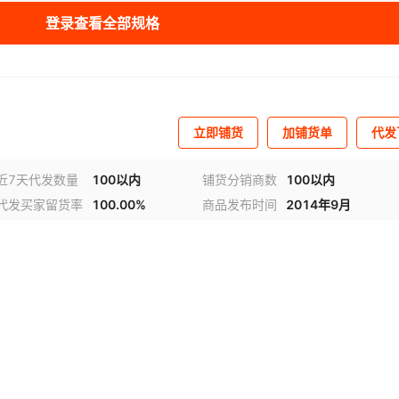
登录查看全部规格
立即铺货
加铺货单
代发
近7天代发数量
100以内
铺货分销商数
100以内
代发买家留货率
100.00%
商品发布时间
2014年9月