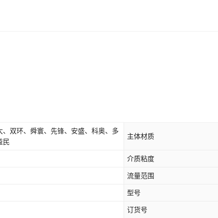
大、双环、舜寰、先锋、安盛、科奥、多
主体材质
益民
介质粘度
流量范围
型号
订货号