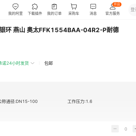
环 燕山 奥太FFK1554BAA-04R2-P耐德
承诺24小时发货
包邮
公称通径
:
DN15-100
工作压力
:
1.6