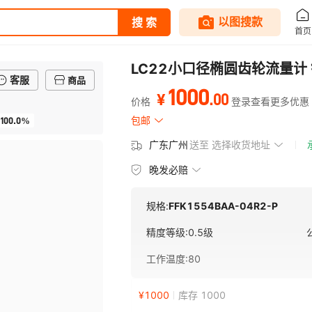
LC22小口径椭圆齿轮流量计 银
客服
商品
1000
.
00
¥
价格
登录查看更多优惠
100.0%
包邮
广东广州
送至
选择收货地址
晚发必赔
规格:
FFK1554BAA-04R2-P
精度等级
:
0.5级
工作温度
:
80
¥
1000
库存 1000