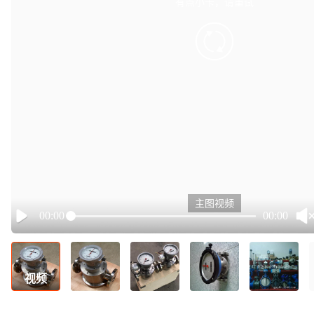
有点小卡，请重试
retry
主图视频
00:00
00:00
Play
视频