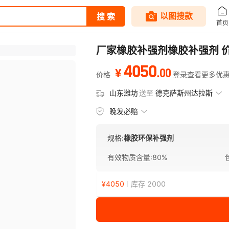
厂家橡胶补强剂橡胶补强剂 
4050
.
00
¥
价格
登录查看更多优
山东潍坊
送至
德克萨斯州达拉斯
晚发必赔
规格:
橡胶环保补强剂
有效物质含量
:
80%
¥
4050
库存 2000