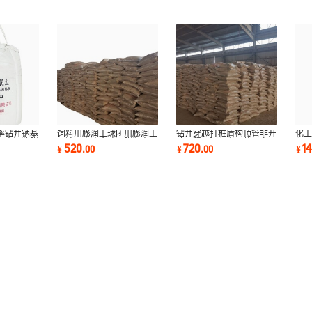
率钻井钠基
饲料用膨润土球团用膨润土
钻井穿越打桩盾构顶管非开
化
润土泥浆膨
品牌厂家冶金球团膨润土可
挖工程用膨润土品牌厂家可
专
520
720
1
¥
.
00
¥
.
00
¥
定制
定制
新