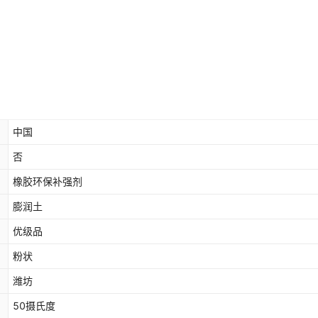
中国
否
橡胶环保补强剂
膨润土
优级品
粉状
潍坊
50摄氏度