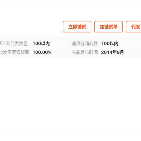
立即铺货
加铺货单
代发
近7天代发数量
100以内
铺货分销商数
100以内
代发买家留货率
100.00%
商品发布时间
2014年9月