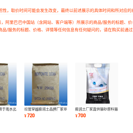
延迟性，取价时间可能会发生改变，最终以前述展示的具体时间和所对应的
者，阿里巴巴中国站（含网站、客户端等）所展示的商品/服务的标题、
商品/服务的标题、价格、详情等任何信息有任何疑问的，请在购买前通
用于南水北
拉管穿越膨润土品牌厂家非
膨润土厂家直供猫砂原料猫
用土盾构膨
开挖工程管道穿越膨润土可
砂膨润土强结团高吸收率猫
720
700
¥
¥
定制
沙除臭可定制