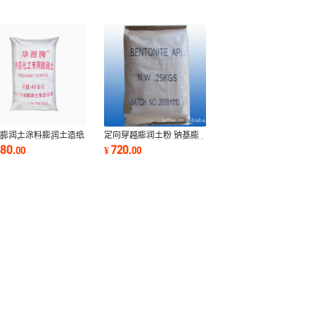
工膨润土涂料膨润土造纸
定向穿越膨润土粉 钠基膨
用防沉降工业级膨润土高
润土穿越土山东华潍高新技
480
720
.
00
¥
.
00
企业可定制
术企业可定制