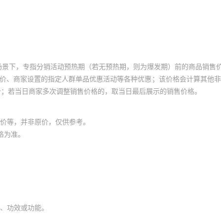
场景下，专指分销活动预热期（若无预热期，则为爆发期）前的商品销售
员价、商家设置的指定人群单品优惠活动等各种优惠；该价格会计算其他
价；若当日商家多次调整销售价格的，取当日最后展示的销售价格。
价等，并非原价，仅供参考。
格为准。
、功效或功能。