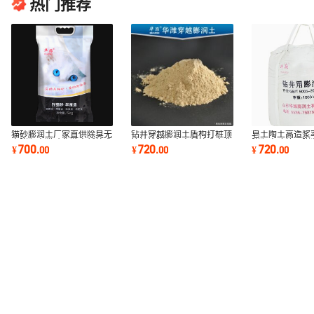
热门推荐
猫砂膨润土厂家直供除臭无
钻井穿越膨润土盾构打桩顶
皂土陶土高造浆
尘膨润土猫砂华潍高新技术
管地铁膨润土高新技术企业
膨润土建筑用膨
700
720
720
¥
.
00
¥
.
00
¥
.
00
企业可定制
可定制
润土可定制