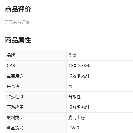
商品评价
暂无有效评价
商品属性
品牌
华潍
CAS
1302-78-9
主要用途
橡胶填充剂
是否进口
否
特殊性能
分散性
下游应用
橡胶填充剂
原料类型
膨润土粉
单品货号
HW-R