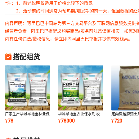
*注：
1、前述说明仅适用于价格比较下的场景。
2、活动前的时间通常为预热期/爆发期的前一天，但因数据的
内容声明：阿里巴巴中国站为第三方交易平台及互联网信息服务提供
经营者负责。阿里巴巴提醒您购买商品/服务前注意谨慎核实，如您对
内有任何违法/侵权信息，请立即向阿里巴巴举报并提供有效线索。
搭配组货
厂家生产华潍旱地宝林业保
华潍旱地宝农业保水剂 农
定向穿越膨润土
水剂 抗旱剂 保水 释水 保水
用保水剂 抗旱剂 保湿剂 保
调西气东输顶管
78
78000
720
¥
¥
¥
剂
水 释水
润土可定制