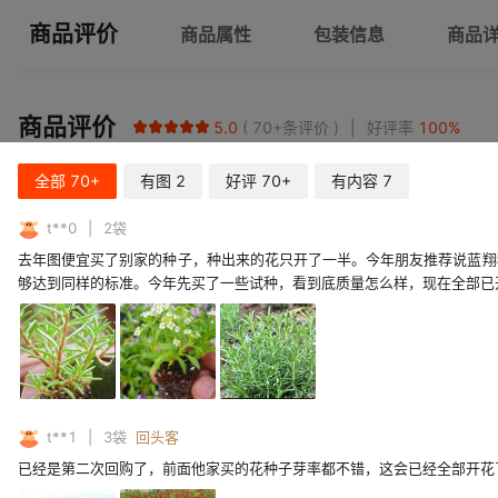
商品评价
商品属性
包装信息
商品
商品评价
5.0
70+
条评价
好评率
100
%
全部
70+
有图
2
好评
70+
有内容
7
t**0
2
袋
去年图便宜买了别家的种子，种出来的花只开了一半。今年朋友推荐说蓝翔
够达到同样的标准。今年先买了一些试种，看到底质量怎么样，现在全部已
t**1
3
袋
回头客
已经是第二次回购了，前面他家买的花种子芽率都不错，这会已经全部开花