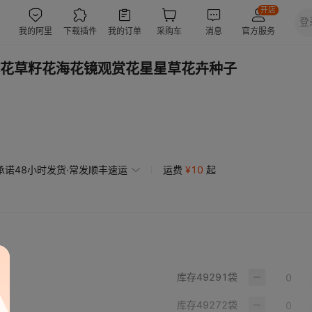
花草籽花海花镜观赏花星星草花卉种子
承诺48小时发货·常发顺丰速运
运费
¥
10
起
库存
49291
袋
库存
49272
袋