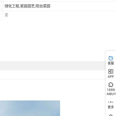
绿化工程,家庭园艺,阳台菜园
夏
无
BOR01琉璃苣5000粒,BOR01琉璃苣5克,BOR01琉璃苣100克
（g）
非洲,欧洲,南美,东南亚,北美,东北亚,中东
是
Borago officinalis
客服
APP
1688
AIBUY
更多