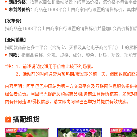
划线价格：
指商家自营销活动场景下的商品价格，该价格不包含平台
未划线价格：
商品在1688平台上由商家自行设置的销售标价，具
【发布价】
指商品在1688平台上由商家自行设置的销售标价并叠加L会员价折扣
【全网销量】
指同款商品在多个平台（含淘宝、天猫及其他电子商务平台）上的累
同款：
指商品名称、外观、规格、成分、颜色、材质、功效、功能等
*注：
1、前述说明仅适用于价格比较下的场景。
2、活动前的时间通常为预热期/爆发期的前一天，但因数据的
内容声明：阿里巴巴中国站为第三方交易平台及互联网信息服务提供
经营者负责。阿里巴巴提醒您购买商品/服务前注意谨慎核实，如您对
内有任何违法/侵权信息，请立即向阿里巴巴举报并提供有效线索。
搭配组货