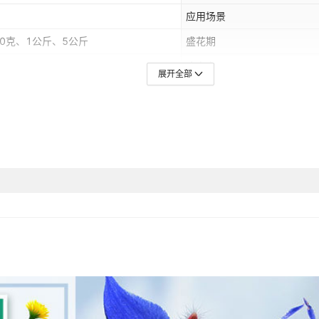
应用场景
00克、1公斤、5公斤
盛花期
病虫害
展开全部
百粒重/千粒重
AZADA
主要销售地区
是否跨境出口专供货源
学名