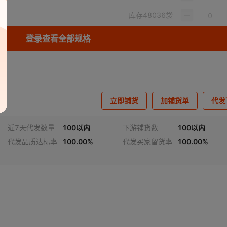
库存
48036
袋
登录查看全部规格
立即铺货
加铺货单
代发
近7天代发数量
100以内
下游铺货数
100以内
代发品质达标率
100.00%
代发买家留货率
100.00%