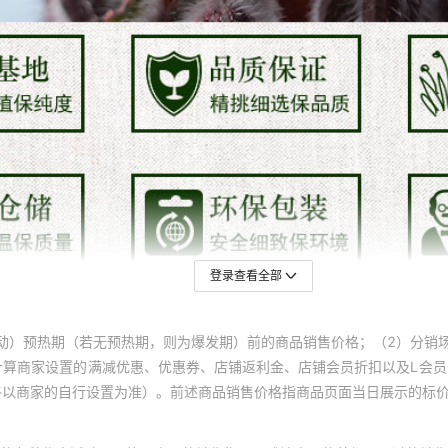
登录查看全部
动）预热期（若无预热期，则为爆发期）前的商品销售价格；（2）分销
计算商家设置的满减优惠、优惠券、店铺返利金、店铺会员折扣以及L会
终以商家的自行设置为准）。前述商品销售价格指商品页面当日展示的标