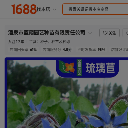
酒泉市蓝翔园艺种苗有限责任公司
关注
入驻
17
年
主营：
种子、种苗及种球
61%
4.0
分
98%
店铺回头率
店铺服务分
准时发货率
店铺好评