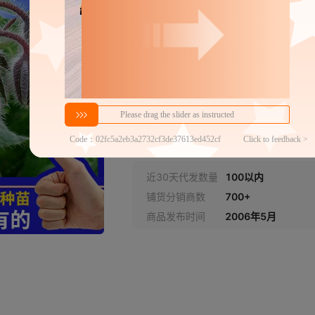
重
BOR01琉璃苣100克
密文代发
10
￥
1件价格
官方仓退货
近30天代发数量
100以内
铺货分销商数
700+
商品发布时间
2006年5月