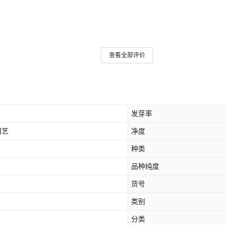
查看全部评价
发芽率
翔园艺
净度
种类
品种纯度
货号
类别
分类