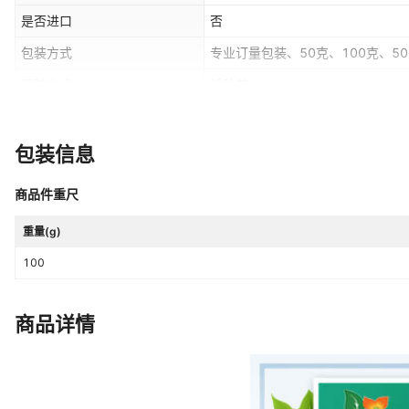
是否进口
否
包装方式
专业订量包装、50克、100克、5
繁殖方式
播种苗
饱满度
优
主要下游平台
ebay,亚马逊,wish,速卖通,独立站,L
包装信息
有可授权的自有品牌
是
商品件重尺
科属
紫草科
重量(g)
颜色
蓝色色
100
商品详情