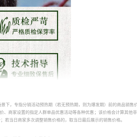
场景下，专指分销活动预热期（若无预热期，则为爆发期）前的商品销售
员价、商家设置的指定人群单品优惠活动等各种优惠；该价格会计算其他
价；若当日商家多次调整销售价格的，取当日最后展示的销售价格。