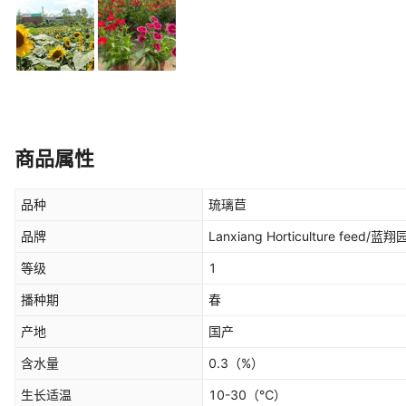
商品属性
品种
琉璃苣
品牌
Lanxiang Horticulture feed/蓝
等级
1
播种期
春
产地
国产
含水量
0.3
（%）
生长适温
10-30
（℃）