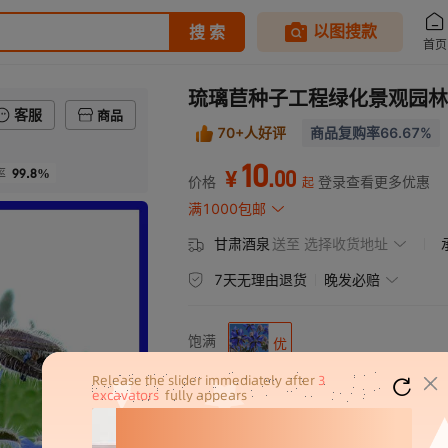
琉璃苣种子工程绿化景观园林
客服
商品
70+人好评
商品复购率66.67%
10
99.8%
.
00
率
¥
价格
登录查看更多优惠
起
满1000包邮
甘肃酒泉
送至
选择收货地址
7天无理由退货
晚发必赔
饱满
优
度
百粒
BOR01琉璃苣5000粒
重/
BOR01琉璃苣5克
千粒