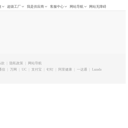
条款
隐私政策
网站导航
通信
万网
UC
支付宝
钉钉
阿里健康
一达通
Lazada