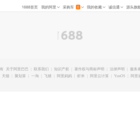
所有
关于阿里巴巴
联系我们
知识产权
著作权与商标声明
法律声明
服务
天猫
聚划算
一淘
飞猪
阿里妈妈
虾米
阿里云计算
YunOS
阿里