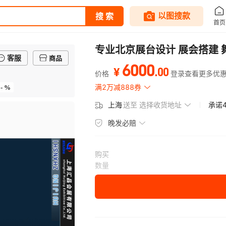
专业北京展台设计 展会搭建 
客服
商品
6000
.
00
¥
价格
登录查看更多优
- %
满2万减888券
上海
送至
选择收货地址
承诺
晚发必赔
购买
数量