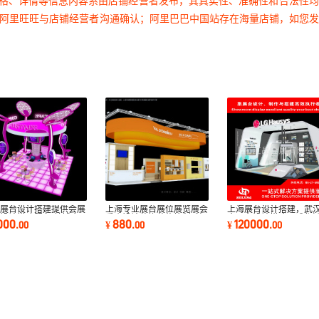
价格、详情等信息内容系由店铺经营者发布，其真实性、准确性和合法性
过阿里旺旺与店铺经营者沟通确认；阿里巴巴中国站存在海量店铺，如您
岛展台设计搭建提供会展
上海专业展台展位展览展会
上海展台设计搭建，武
设计搭建服务 美博会
重庆设计装饰装修策划武汉
会展台设计搭建，成都
000
880
120000
.
00
¥
.
00
¥
.
00
台设计
搭建制作
舞台布展