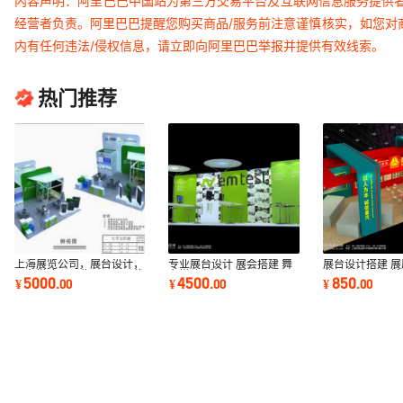
内容声明：阿里巴巴中国站为第三方交易平台及互联网信息服务提供
经营者负责。阿里巴巴提醒您购买商品/服务前注意谨慎核实，如您对
内有任何违法/侵权信息，请立即向阿里巴巴举报并提供有效线索。
热门推荐
上海展览公司，展台设计，
专业展台设计 展会搭建 舞
展台设计搭建 展
展台搭建，展览工厂，展位
台搭建 活动布置
业展厅 木工机械
5000
4500
850
¥
.
00
¥
.
00
¥
.
00
装修，展台
展台搭建工厂