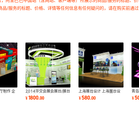
者，阿里巴巴中国站（含网站、客户端等）所展示的商品/服务的标题、
商品/服务的标题、价格、详情等任何信息有任何疑问的，请在购买前通
厅制作 企
2014华交会展会展台/展台
上海展台设计 上海展台设
青
 上海展览
设计搭建/会展中心/展览公
计搭建乐器展 展览服务 展
展台
1800
580
5
¥
.
00
¥
.
00
¥
司/会展策划
台装修
展