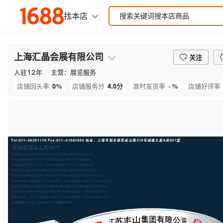
上海汇晶会展有限公司
关注
入驻
12
年
主营：
展览服务
0%
4.0
分
- %
店铺回头率
店铺服务分
准时发货率
店铺好评率