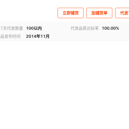
立即铺货
加铺货单
代发
近7天代发数量
100以内
代发品质达标率
100.00%
商品发布时间
2014年11月