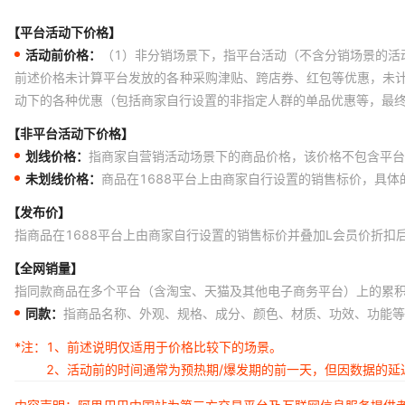
【平台活动下价格】
活动前价格：
（1）非分销场景下，指平台活动（不含分销场景的活
前述价格未计算平台发放的各种采购津贴、跨店券、红包等优惠，未
动下的各种优惠（包括商家自行设置的非指定人群的单品优惠等，最
【非平台活动下价格】
划线价格：
指商家自营销活动场景下的商品价格，该价格不包含平台
未划线价格：
商品在1688平台上由商家自行设置的销售标价，具
【发布价】
指商品在1688平台上由商家自行设置的销售标价并叠加L会员价折扣
【全网销量】
指同款商品在多个平台（含淘宝、天猫及其他电子商务平台）上的累
同款：
指商品名称、外观、规格、成分、颜色、材质、功效、功能等
*注：
1、前述说明仅适用于价格比较下的场景。
2、活动前的时间通常为预热期/爆发期的前一天，但因数据的