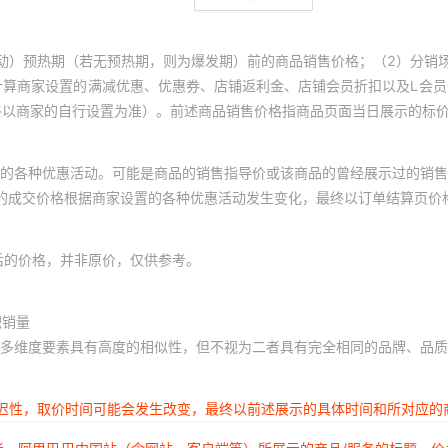
动）预热期（若无预热期，则为爆发期）前的商品销售价格；（2）分销
计算商家设置的满减优惠、优惠券、店铺返利金、店铺会员折扣以及L会
终以商家的自行设置为准）。前述商品销售价格指商品页面当日展示的标
的各种优惠活动。可能是商品的销售指导价或该商品的曾经展示过的销售
体的成交价格根据商家设置的各种优惠活动发生变化，最终以订单结算页价
后的价格，并非原价，仅供参考。
积销量
多维度要素具有高度的相似性，但不视为二者具有完全相同的品牌、品质
延迟性，取价时间可能会发生改变，最终以前述展示的具体时间和所对应的