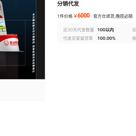
分销代发
6000
￥
1件价格
官方仓退货,晚揽必赔
近30天代发数量
100以内
代发买家留货率
100.00%