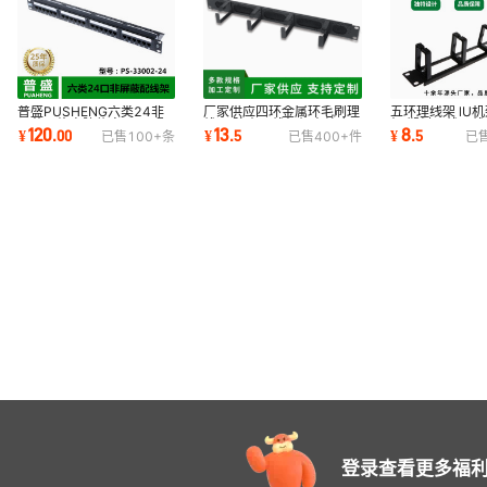
普盛PUSHENG六类24非
厂家供应四环金属环毛刷理
五环理线架 lU
屏蔽网络电脑信息CAT6配
线器 防尘理线架机房综合
架 塑料理线环
120
13
8
¥
.
00
¥
.
5
¥
.
5
已售
100+
条
已售
400+
件
已
线架工程级过测试
布线理线槽
登录查看更多福利