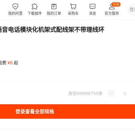
4芯语音电话模块化机架式配线架不带理线环
运费
¥
6
起
库存
99999750
条
登录查看全部规格