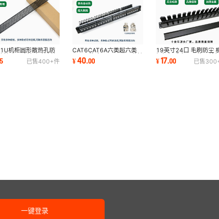
1U机柜圆形散热孔防
19英寸24口 毛刷防尘 
CAT6CAT6A六类超六类
盲板机柜面板机柜挡板机
柜机架式水平网络理线
1U19英寸24口4×6屏蔽锌
17
40
5
¥
.
00
¥
.
00
已售
400+
件
已售
300
板/另有2U3
属理线架
合金配线架空架
一键登录