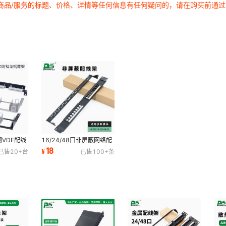
商品/服务的标题、价格、详情等任何信息有任何疑问的，请在购买前通
钢VDF配线
16/24/48口非屏蔽网络配
档150对
线架可搭配180/直通网络
18
¥
已售
20+
台
已售
100+
条
底座
模块冷轧板现货