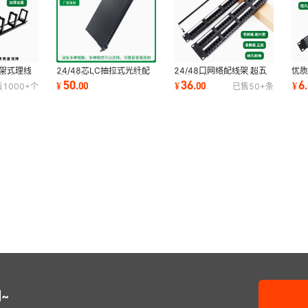
机架式理线
24/48口网络配线架 超五
优质
24/48芯LC抽拉式光纤配
线缆管理槽
类/六类非屏蔽网络冷轧板
尘
线架终端盒1U光缆尾纤熔
36
6
50
¥
.
00
¥
.
¥
.
00
售
1000+
个
已售
50+
条
配线架
柜背
接盒ODF接续卡扣式
~