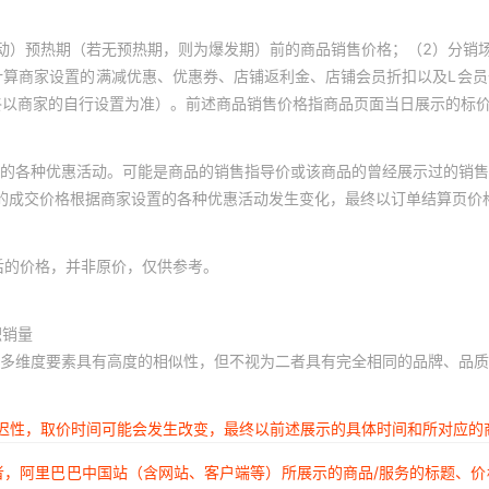
动）预热期（若无预热期，则为爆发期）前的商品销售价格；（2）分销
计算商家设置的满减优惠、优惠券、店铺返利金、店铺会员折扣以及L会
终以商家的自行设置为准）。前述商品销售价格指商品页面当日展示的标
的各种优惠活动。可能是商品的销售指导价或该商品的曾经展示过的销售
体的成交价格根据商家设置的各种优惠活动发生变化，最终以订单结算页价
后的价格，并非原价，仅供参考。
积销量
多维度要素具有高度的相似性，但不视为二者具有完全相同的品牌、品质
延迟性，取价时间可能会发生改变，最终以前述展示的具体时间和所对应的
者，阿里巴巴中国站（含网站、客户端等）所展示的商品/服务的标题、