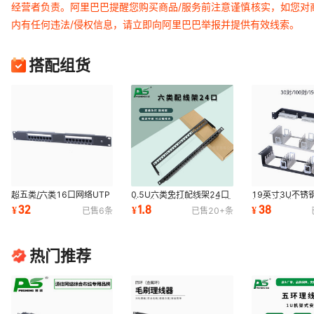
经营者负责。阿里巴巴提醒您购买商品/服务前注意谨慎核实，如您对
内有任何违法/侵权信息，请立即向阿里巴巴举报并提供有效线索。
搭配组货
超五类/六类16口网络UTP
0.5U六类免打配线架24口
19英寸3U不锈
非屏蔽配线架
非屏蔽直通模块式网络配线
架科隆条背架15
32
1.8
38
¥
¥
¥
已售
6
条
已售
20+
条
架机柜网线理
电话语音配线架
热门推荐