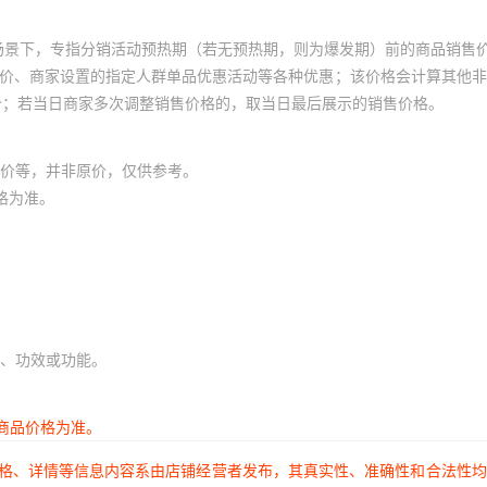
场景下，专指分销活动预热期（若无预热期，则为爆发期）前的商品销售
员价、商家设置的指定人群单品优惠活动等各种优惠；该价格会计算其他
价；若当日商家多次调整销售价格的，取当日最后展示的销售价格。
价等，并非原价，仅供参考。
格为准。
、功效或功能。
商品价格为准。
价格、详情等信息内容系由店铺经营者发布，其真实性、准确性和合法性