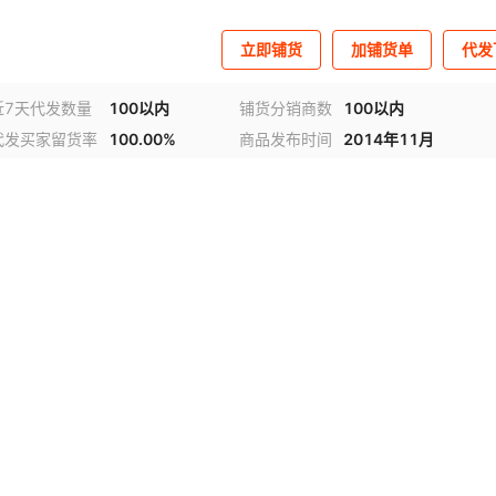
立即铺货
加铺货单
代发
近7天代发数量
100以内
铺货分销商数
100以内
代发买家留货率
100.00%
商品发布时间
2014年11月