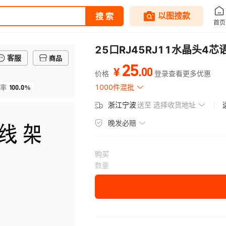
25口RJ45RJ11水晶头
客服
商品
25
.
00
¥
价格
登录查看更多优惠
100.0%
1000件混批
率
浙江宁波
送至
选择收货地址
晚发必赔
购买
数量