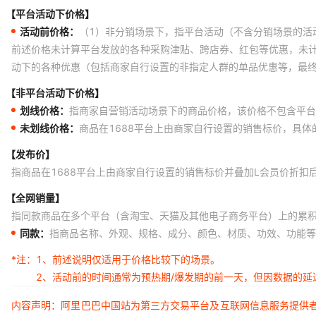
【平台活动下价格】
活动前价格：
（1）非分销场景下，指平台活动（不含分销场景的活
前述价格未计算平台发放的各种采购津贴、跨店券、红包等优惠，未
动下的各种优惠（包括商家自行设置的非指定人群的单品优惠等，最
【非平台活动下价格】
划线价格：
指商家自营销活动场景下的商品价格，该价格不包含平台
未划线价格：
商品在1688平台上由商家自行设置的销售标价，具
【发布价】
指商品在1688平台上由商家自行设置的销售标价并叠加L会员价折扣
【全网销量】
指同款商品在多个平台（含淘宝、天猫及其他电子商务平台）上的累
同款：
指商品名称、外观、规格、成分、颜色、材质、功效、功能等
*注：
1、前述说明仅适用于价格比较下的场景。
2、活动前的时间通常为预热期/爆发期的前一天，但因数据的
内容声明：阿里巴巴中国站为第三方交易平台及互联网信息服务提供