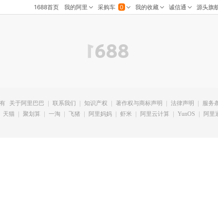
所有
关于阿里巴巴
联系我们
知识产权
著作权与商标声明
法律声明
服务
天猫
聚划算
一淘
飞猪
阿里妈妈
虾米
阿里云计算
YunOS
阿里