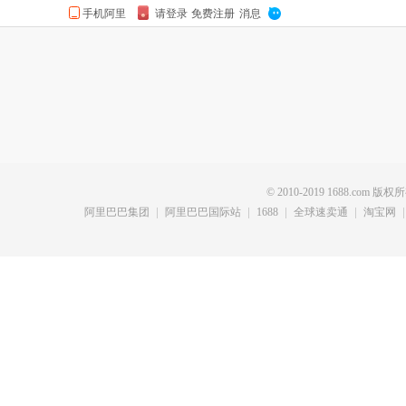
© 2010-2019 1688.com 版权
阿里巴巴集团
阿里巴巴国际站
1688
全球速卖通
淘宝网