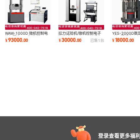
拉力试验机/微机控制电子
WAW-1000D 微机控制电
YES-2000D
拉力试验机/电子万能试验
液伺服液压万能试验机
验机/混凝土压力
30000
93000
18000
¥
.
00
¥
.
00
¥
.
00
已售
1
台
机/试验机
动丝杠压力机
登录查看更多福利