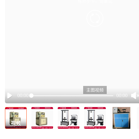
有点小卡，请重试
retry
主图视频
00:00
00:00
Play
视频