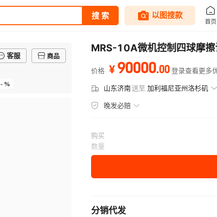
MRS-10A微机控制四球摩
客服
商品
90000
.
00
¥
价格
登录查看更多
- %
山东济南
送至
加利福尼亚州洛杉矶
晚发必赔
购买
数量
分销代发