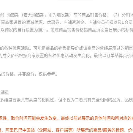
动）预热期（若无预热期，则为爆发期）前的商品销售价格；（2）分销
计算商家设置的满减优惠、优惠券、店铺返利金、店铺会员折扣以及L会
终以商家的自行设置为准）。前述商品销售价格指商品页面当日展示的标
的各种优惠活动。可能是商品的销售指导价或该商品的曾经展示过的销售
体的成交价格根据商家设置的各种优惠活动发生变化，最终以订单结算页价
后的价格，并非原价，仅供参考。
积销量
多维度要素具有高度的相似性，但不视为二者具有完全相同的品牌、品质
延迟性，取价时间可能会发生改变，最终以前述展示的具体时间和所对应的
者，阿里巴巴中国站（含网站、客户端等）所展示的商品/服务的标题、