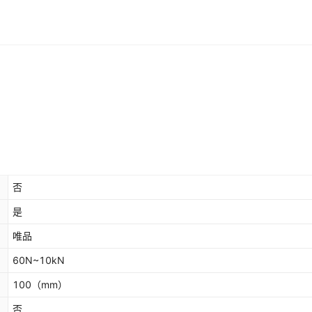
否
是
唯品
60N~10kN
100
（mm）
否