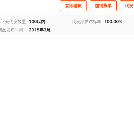
立即铺货
加铺货单
代发
近7天代发数量
100以内
代发品质达标率
100.00%
商品发布时间
2015年3月