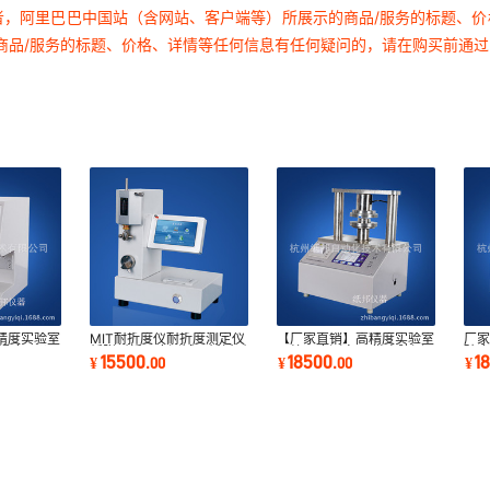
者，阿里巴巴中国站（含网站、客户端等）所展示的商品/服务的标题、
商品/服务的标题、价格、详情等任何信息有任何疑问的，请在购买前通
精度实验室
MIT耐折度仪耐折度测定仪
【厂家直销】高精度实验室
厂家
平滑度仪价
纸张耐折强度测试仪纸板耐
压缩强度测定仪 微电脑测
破度
15500
18500
1
¥
.
00
¥
.
00
¥
折度试验机
控环压仪