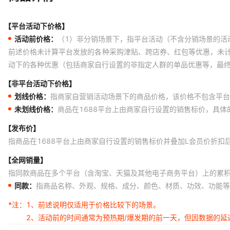
【平台活动下价格】
活动前价格：
（1）非分销场景下，指平台活动（不含分销场景的活
前述价格未计算平台发放的各种采购津贴、跨店券、红包等优惠，未
动下的各种优惠（包括商家自行设置的非指定人群的单品优惠等，最
【非平台活动下价格】
划线价格：
指商家自营销活动场景下的商品价格，该价格不包含平台
未划线价格：
商品在1688平台上由商家自行设置的销售标价，具
【发布价】
指商品在1688平台上由商家自行设置的销售标价并叠加L会员价折扣
【全网销量】
指同款商品在多个平台（含淘宝、天猫及其他电子商务平台）上的累
同款：
指商品名称、外观、规格、成分、颜色、材质、功效、功能等
*注：
1、前述说明仅适用于价格比较下的场景。
2、活动前的时间通常为预热期/爆发期的前一天，但因数据的