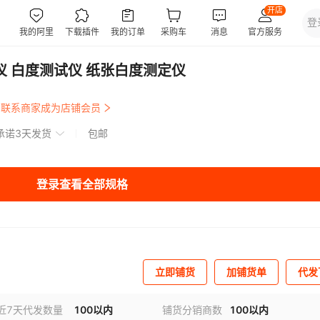
仪 白度测试仪 纸张白度测定仪
联系商家成为店铺会员
承诺3天发货
包邮
登录查看全部规格
立即铺货
加铺货单
代发
近7天代发数量
100以内
铺货分销商数
100以内