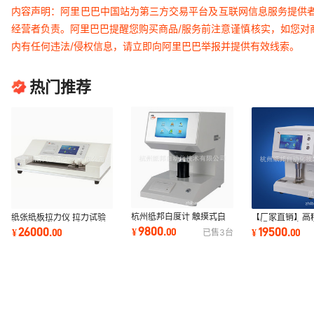
内容声明：阿里巴巴中国站为第三方交易平台及互联网信息服务提供
经营者负责。阿里巴巴提醒您购买商品/服务前注意谨慎核实，如您对
内有任何违法/侵权信息，请立即向阿里巴巴举报并提供有效线索。
热门推荐
杭州纸邦白度计 触摸式白
纸张纸板拉力仪 拉力试验
【厂家直销】高
度测量仪 电子白度仪纸张
机 卧式抗张强度试验机 抗
平滑度仪厂家 
9800
26000
19500
¥
.
00
¥
.
00
¥
.
00
已售
3
台
亮（白）度检测
张强度仪
格