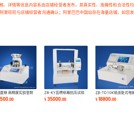
价格、详情等信息内容系由店铺经营者发布，其真实性、准确性和合法性
过阿里旺旺与店铺经营者沟通确认；阿里巴巴中国站存在海量店铺，如您
直销 高精度实验室耐
ZB-KY瓦楞纸箱抗压试验
ZB-TD10K纸张卧式电
测定仪价格 耐破度仪
机 整箱抗压强度试验机 抗
挺度测定仪 纸板挺度检
8500
35000
18800
.
00
¥
.
00
¥
.
00
压强度测定仪
仪试验仪测量仪