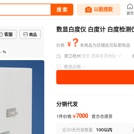
数显白度仪 白度计 白度检测
客服
商品
?
¥
价格
本商品为店铺会员私密商品
- %
浙江杭州
送至
选择收货地址
晚发必赔
分销代发
7000
￥
1件价格
官方仓退货
近30天代发数量
100以内