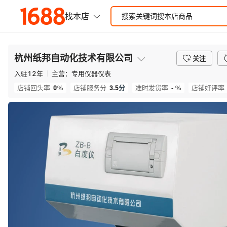
杭州纸邦自动化技术有限公司
关注
入驻
12
年
主营：
专用仪器仪表
0%
3.5
分
- %
店铺回头率
店铺服务分
准时发货率
店铺好评率