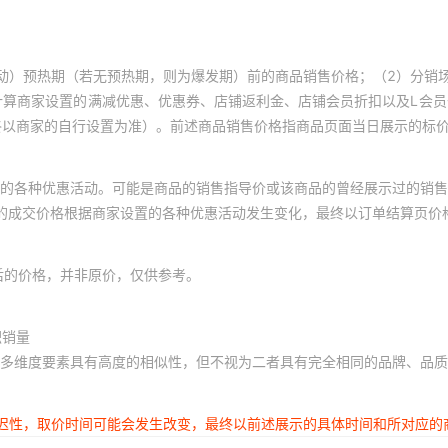
动）预热期（若无预热期，则为爆发期）前的商品销售价格；（2）分销
计算商家设置的满减优惠、优惠券、店铺返利金、店铺会员折扣以及L会
终以商家的自行设置为准）。前述商品销售价格指商品页面当日展示的标
的各种优惠活动。可能是商品的销售指导价或该商品的曾经展示过的销售
体的成交价格根据商家设置的各种优惠活动发生变化，最终以订单结算页价
后的价格，并非原价，仅供参考。
积销量
多维度要素具有高度的相似性，但不视为二者具有完全相同的品牌、品质
延迟性，取价时间可能会发生改变，最终以前述展示的具体时间和所对应的