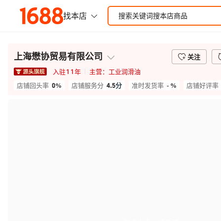
上海懋协贸易有限公司
关注
入驻
11
年
主营：
工业润滑油
0%
4.5
分
- %
店铺回头率
店铺服务分
准时发货率
店铺好评率