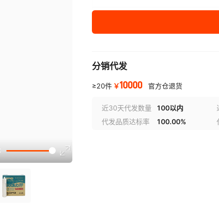
NPC Cartridge
2
FoodLub FF No.2
400g
分销代发
10000
￥
≥20件
官方仓退货
近30天代发数量
100以内
代发品质达标率
100.00%