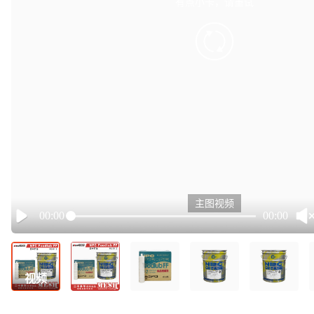
有点小卡，请重试
retry
主图视频
00:00
00:00
Play
视频