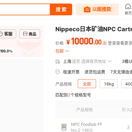
Nippeco日本矿油NPC Cartr
客服
商品
10000
.
00
¥
价格
登录查看更
起
100.0%
包邮
上海
送至
选择收货地址
3桶
极速开票
退货包运费
7天无理由
全部
16kg
40
产品规格
匹配到
2
个规格型号
产品规格
针入
NPC Foodlub FF
2
No.2 16KG