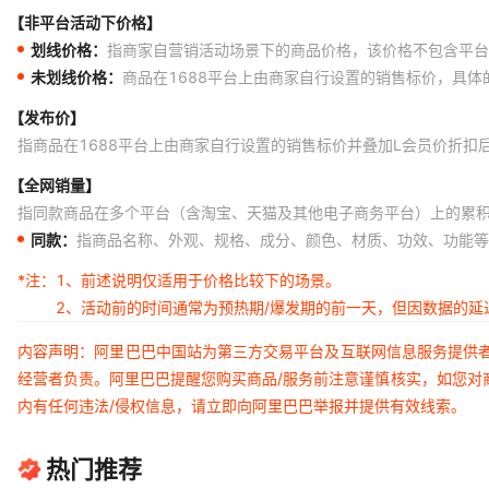
【非平台活动下价格】
划线价格：
指商家自营销活动场景下的商品价格，该价格不包含平台
未划线价格：
商品在1688平台上由商家自行设置的销售标价，具
【发布价】
指商品在1688平台上由商家自行设置的销售标价并叠加L会员价折扣
【全网销量】
指同款商品在多个平台（含淘宝、天猫及其他电子商务平台）上的累
同款：
指商品名称、外观、规格、成分、颜色、材质、功效、功能等
*注：
1、前述说明仅适用于价格比较下的场景。
2、活动前的时间通常为预热期/爆发期的前一天，但因数据的
内容声明：阿里巴巴中国站为第三方交易平台及互联网信息服务提供
经营者负责。阿里巴巴提醒您购买商品/服务前注意谨慎核实，如您对
内有任何违法/侵权信息，请立即向阿里巴巴举报并提供有效线索。
热门推荐