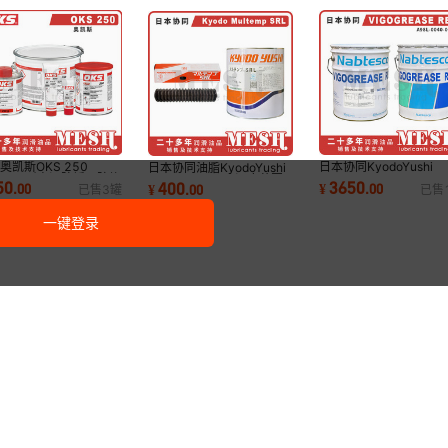
奥凯斯OKS 250
日本协同KyodoYushi
日本协同油脂KyodoYushi
S250耐高温防锈死防烧
VIGOGREASE RE0 RE
Multemp SRL广温度范围
50
3650
400
.
00
¥
.
00
¥
.
00
已售
3
罐
已售
白色螺纹防卡润滑膏
滑脂A98L-0040-017
轴承润滑脂
一键登录