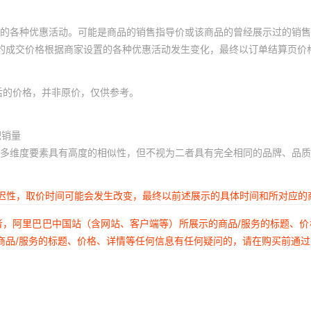
的各种优惠活动。可能是商品的销售指导价或该商品的曾经展示过的销售
体的成交价格根据商家设置的各种优惠活动发生变化，最终以订单结算页价
后的价格，并非原价，仅供参考。
积销量
多维度要素具有高度的相似性，但不视为二者具有完全相同的品牌、品质
延迟性，取价时间可能会发生改变，最终以前述展示的具体时间和所对应的
者，阿里巴巴中国站（含网站、客户端等）所展示的商品/服务的标题、
商品/服务的标题、价格、详情等任何信息有任何疑问的，请在购买前通