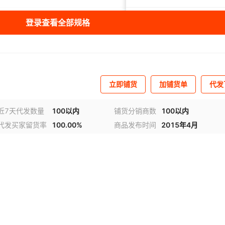
登录查看全部规格
180
-20℃~180℃
¥
10000
400g
20
立即铺货
加铺货单
代发
近7天代发数量
100以内
铺货分销商数
100以内
代发买家留货率
100.00%
商品发布时间
2015年4月