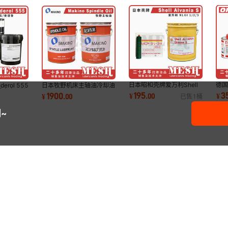
日本昭和壳牌爱万利Shell
德国
rol 555
日本牧野机床主轴油冷却油
Alvania S1 S2 S3 A98L-
OK
 合成真空泵油
Makino Spindle Lubricant
195
3
1900
¥
.
00
¥
¥
.
00
已售
1
桶
0004-0602＃CTG
结
Oil授权代理
~