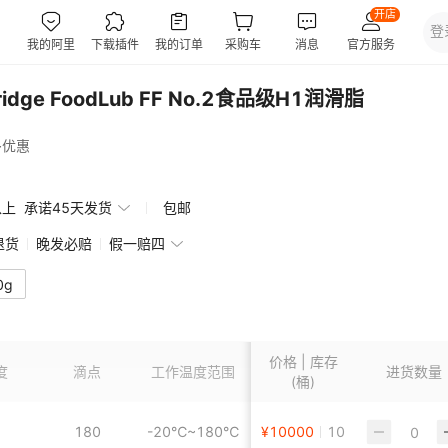
idge FoodLub FF No.2食品级H1润滑脂
多优惠
以上
承诺45天发货
包邮
退货
晚发必赔
假一赔四
0g
价格 | 库存
度
滴点
工作温度范围
产品规格
进货数量
(桶)
180
-20℃~180℃
¥
10000
16kg
10