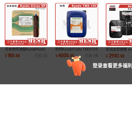
日本协同油脂KyodoYushi
协同KyodoYushi TMO150
安润龙安德鲁 Ande
Citrax EP EP1马扎克机床
TMO 150机器人保养油
Anderol555
180
4000
2900
¥
.
00
¥
.
00
¥
.
00
已售
2
支
已售
1
桶
导轨润滑脂
3HAC032140-004
压缩机油
登录查看更多福利