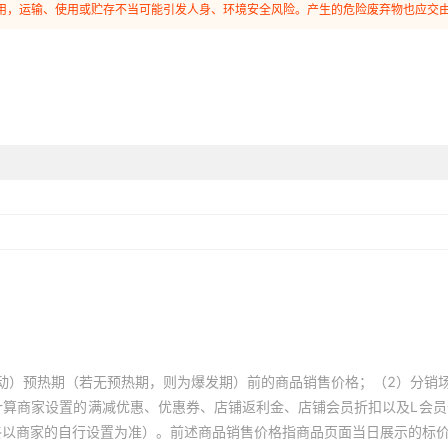
和使用，运输、使用或贮存不当可能引发人身、环境安全风险。产生的危险废弃物也应交
动）预热期（若无预热期，则为爆发期）前的商品销售价格；（2）分销
计算商家设置的满减优惠、优惠券、店铺返利金、店铺会员折扣以及L会
终以商家的自行设置为准）。前述商品销售价格指商品页面当日展示的标