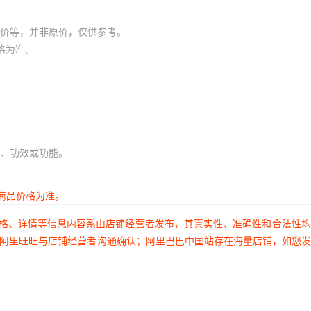
价等，并非原价，仅供参考。
格为准。
、功效或功能。
商品价格为准。
价格、详情等信息内容系由店铺经营者发布，其真实性、准确性和合法性
过阿里旺旺与店铺经营者沟通确认；阿里巴巴中国站存在海量店铺，如您