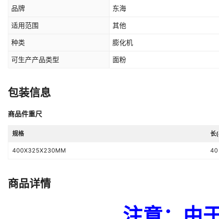
品牌
东海
适用范围
其他
种类
膨化机
可生产产品类型
面粉
包装信息
商品件重尺
规格
长(
400X325X230MM
40
商品详情