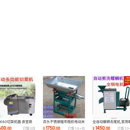
660切菜机器 食堂蔬
百乐不锈钢做年糕机电动米
全自动螺蛳去尾机 家用
丁切丝机 自动切笋干
果机 饵块机做米线机器 家
丝剪尾机 电动剪螺蛳机
600
1750
1450
.
00
¥
.
00
¥
.
00
已售
3
台
已售
10+
台
已售
10
电动年糕切片
用糯米糍粑机
商用切田螺机