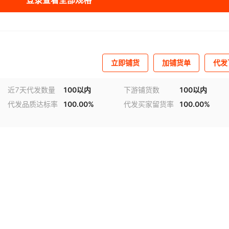
登录查看全部规格
立即铺货
加铺货单
代发
近7天代发数量
100以内
下游铺货数
100以内
代发品质达标率
100.00%
代发买家留货率
100.00%