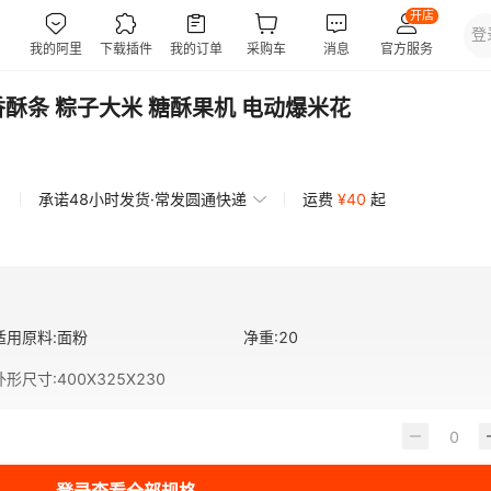
酥条 粽子大米 糖酥果机 电动爆米花
承诺48小时发货·常发圆通快递
运费
¥
40
起
适用原料
:
面粉
净重
:
20
外形尺寸
:
400X325X230