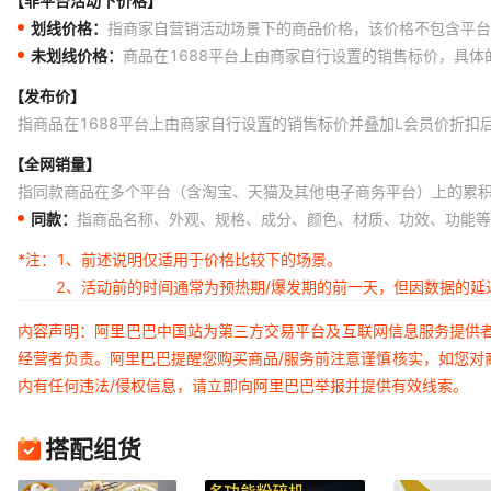
【非平台活动下价格】
划线价格：
指商家自营销活动场景下的商品价格，该价格不包含平台
未划线价格：
商品在1688平台上由商家自行设置的销售标价，具
【发布价】
指商品在1688平台上由商家自行设置的销售标价并叠加L会员价折扣
【全网销量】
指同款商品在多个平台（含淘宝、天猫及其他电子商务平台）上的累
同款：
指商品名称、外观、规格、成分、颜色、材质、功效、功能等
*注：
1、前述说明仅适用于价格比较下的场景。
2、活动前的时间通常为预热期/爆发期的前一天，但因数据的
内容声明：阿里巴巴中国站为第三方交易平台及互联网信息服务提供
经营者负责。阿里巴巴提醒您购买商品/服务前注意谨慎核实，如您对
内有任何违法/侵权信息，请立即向阿里巴巴举报并提供有效线索。
搭配组货