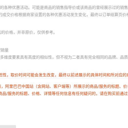
的各种优惠活动。可能是商品的销售指导价或该商品的曾经展示过的销售
体的成交价格根据商家设置的各种优惠活动发生变化，最终以订单结算页价
后的价格，并非原价，仅供参考。
积销量
多维度要素具有高度的相似性，但不视为二者具有完全相同的品牌、品质
延迟性，取价时间可能会发生改变，最终以前述展示的具体时间和所对应的
者，阿里巴巴中国站（含网站、客户端等）所展示的商品/服务的标题、
商品/服务的标题、价格、详情等任何信息有任何疑问的，请在购买前通