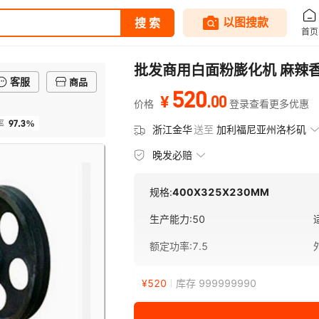
批发商用白面粉膨化机 麻辣香
客服
商品
520
.
00
¥
价格
登录查看更多优惠
97.3%
率
浙江金华
送至
加利福尼亚州洛杉矶
晚发必赔
规格:
400X325X230MM
生产能力
:
50
额定功率
:
7.5
¥
520
库存 999999990