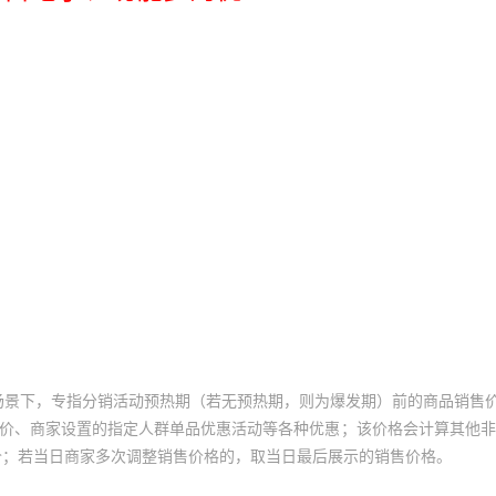
场景下，专指分销活动预热期（若无预热期，则为爆发期）前的商品销售
员价、商家设置的指定人群单品优惠活动等各种优惠；该价格会计算其他
价；若当日商家多次调整销售价格的，取当日最后展示的销售价格。