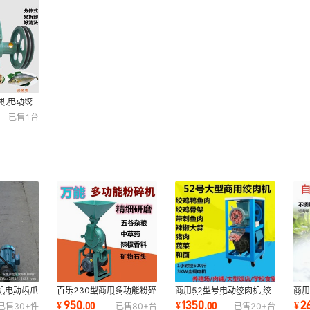
肉机电动绞
碎机 养殖
已售
1
台
机电动齿爪
百乐230型商用多功能粉碎
商用52型号电动绞肉机 绞
商用
物药材磨粉
机 家用五谷杂粮磨粉机 连
鸡架辣椒 食物碎骨头饲料
菜切
950
1350
2
¥
.
00
¥
.
00
¥
已售
30+
件
已售
80+
台
已售
20+
台
续型食物打粉
机 养殖场喂养
机 