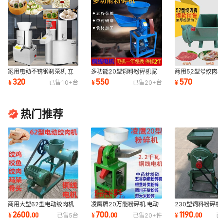
家用电动不锈钢刹菜机 立
多功能20型饲料粉碎机家
商用52型号绞
式切菜机子 商用自动碎菜
用打粉机器 电动香料药材
鸡架 家用食物粉
320
550
570
¥
¥
¥
已售
10+
台
已售
20+
台
器 绞菜馅机器
五谷杂粮磨粉机
场喂养厨房设备
热门推荐
商用大型62型电动绞肉机
凌鹰牌20万能粉碎机 电动
230型饲料粉碎
绞碎大骨头鱼类 绞碎鸡骨
五谷杂粮中药打粉机 齿爪
式五谷杂粮 食
2600
700
1190
¥
.
00
¥
.
00
¥
.
00
已售
5
台
已售
20+
件
架 辣椒粉碎机
式磨粉机药材机
机打粉机干磨