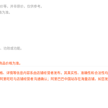
价等，并非原价，仅供参考。
格为准。
、功效或功能。
商品价格为准。
价格、详情等信息内容系由店铺经营者发布，其真实性、准确性和合法性
过阿里旺旺与店铺经营者沟通确认；阿里巴巴中国站存在海量店铺，如您