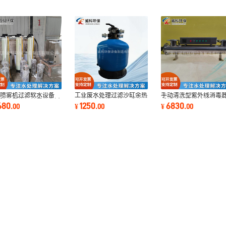
压喷雾机过滤软水设备
工业废水处理过滤沙缸余热
手动清洗型紫外线消毒
尘除尘雾炮机前置软化过
回收污水排放预处理手动沙
手摇式紫外线杀菌器 井
680
1250
6830
.
00
¥
.
00
¥
.
00
 防堵设备
缸过滤器加工
地下水灭菌仪