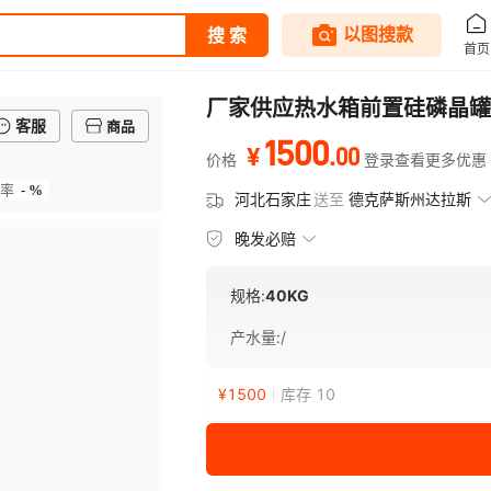
厂家供应热水箱前置硅磷晶罐
客服
商品
1500
.
00
¥
价格
登录查看更多优惠
- %
率
河北石家庄
送至
德克萨斯州达拉斯
晚发必赔
规格:
40KG
产水量
:
/
¥
1500
库存 10