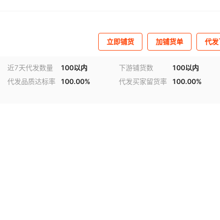
立即铺货
加铺货单
代发
近7天代发数量
100以内
下游铺货数
100以内
代发品质达标率
100.00%
代发买家留货率
100.00%