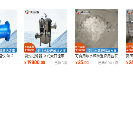
袋式过滤器 立式大口径带
可食用软水颗粒置换用盐家
理仪 法兰
高
摇臂中效10袋不锈钢快开
用纯度盐工业批发污水处理
碳钢80口
降
19800
25
2
¥
.
00
¥
.
00
¥
已售
3
套
已售
900+
袋
大流量过滤器
用软水盐厂家
滤器