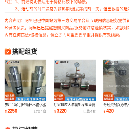
*注：
1、前述说明仅适用于价格比较下的场景。
2、活动前的时间通常为预热期/爆发期的前一天，但因数据的
内容声明：阿里巴巴中国站为第三方交易平台及互联网信息服务提供
经营者负责。阿里巴巴提醒您购买商品/服务前注意谨慎核实，如您对
内有任何违法/侵权信息，请立即向阿里巴巴举报并提供有效线索。
搭配组货
电厂100口径循环水磁化水
厂家供应大流量毛发聚集器
各种型号煤改电
处理器小型不锈钢强磁內磁
水上项目泵房循环水用不锈
罐 供暖采暖阻
2250
3220
420
¥
¥
¥
已售
1
台
已售
4
套
除垢器设备
钢毛发过滤器
厂家供应