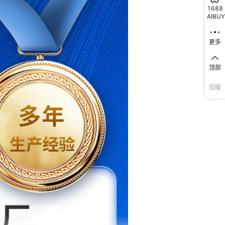
1688
AIBUY
更多
顶部
旧版