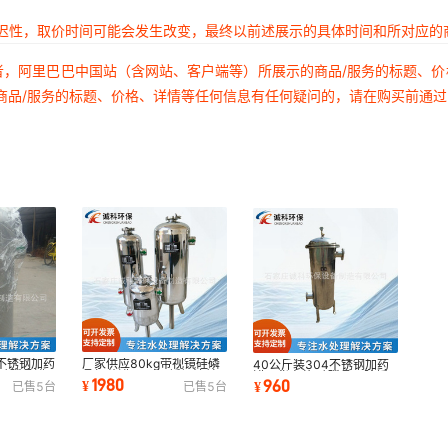
延迟性，取价时间可能会发生改变，最终以前述展示的具体时间和所对应的
者，阿里巴巴中国站（含网站、客户端等）所展示的商品/服务的标题、
商品/服务的标题、价格、详情等任何信息有任何疑问的，请在购买前通
不锈钢加药
厂家供应80kg带视镜硅磷
40公斤装304不锈钢加药
垢硅磷晶罐
晶加药罐 304不锈钢法兰
罐现货直营 硅磷晶用除垢
1980
960
¥
¥
已售
5
台
已售
5
台
接口热水阻垢器
器品质保障