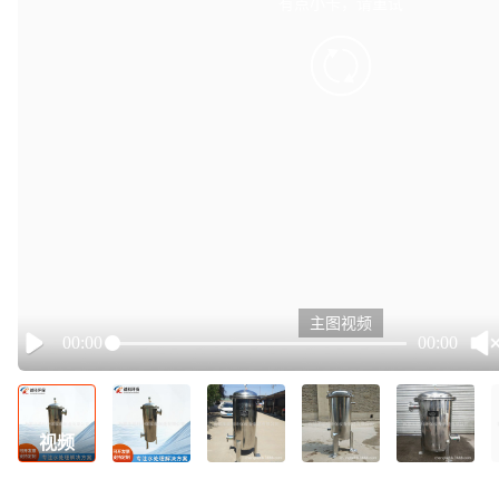
有点小卡，请重试
retry
主图视频
00:00
00:00
Play
视频