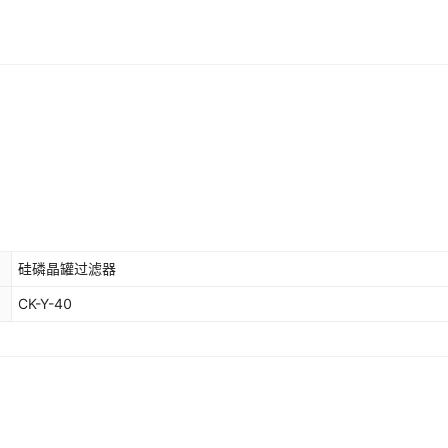
硅磷晶罐过滤器
CK-Y-40