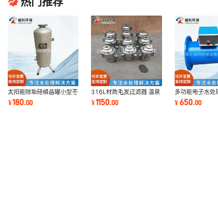
热门推荐
太阳能除垢硅磷晶罐小型不
316L材质毛发过滤器 温泉
多功能电子水处
锈钢过滤器工业供水过滤设
水循环泵前置毛发收集器
接口电子除垢仪 
180
1150
650
¥
.
00
¥
.
00
¥
.
00
备厂家加工
泳池毛发过滤器
径电子水处理器