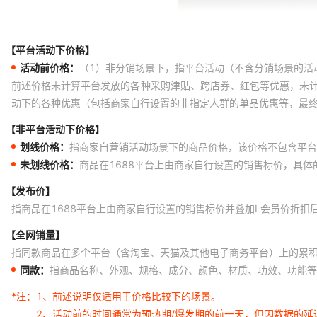
【平台活动下价格】
活动前价格：
（1）非分销场景下，指平台活动（不含分销场景的活
前述价格未计算平台发放的各种采购津贴、跨店券、红包等优惠，未
动下的各种优惠（包括商家自行设置的非指定人群的单品优惠等，最
【非平台活动下价格】
划线价格：
指商家自营销活动场景下的商品价格，该价格不包含平台
未划线价格：
商品在1688平台上由商家自行设置的销售标价，具
【发布价】
指商品在1688平台上由商家自行设置的销售标价并叠加L会员价折扣
【全网销量】
指同款商品在多个平台（含淘宝、天猫及其他电子商务平台）上的累
同款：
指商品名称、外观、规格、成分、颜色、材质、功效、功能等
*注：
1、前述说明仅适用于价格比较下的场景。
2、活动前的时间通常为预热期/爆发期的前一天，但因数据的