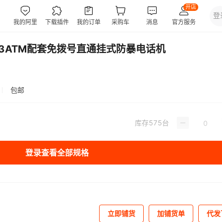
3ATM配套免拨号直通挂式防暴电话机
包邮
库存
575
台
登录查看全部规格
立即铺货
加铺货单
代发