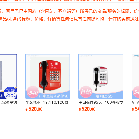
者，阿里巴巴中国站（含网站、客户端等）所展示的商品/服务的标题、
商品/服务的标题、价格、详情等任何信息有任何疑问的，请在购买前通
号免提电话
平安城市119.110.120紧
中国银行955、400客服专
AT
助壁挂式电
急求助专线电话机 可免费
线直通电话机 四组一键紧
值
520
520
5
¥
.
00
¥
.
00
¥
定制LOGO
急拨号电话机
机 