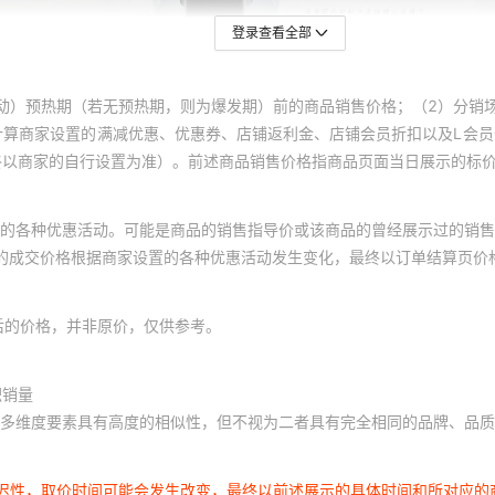
登录查看全部
动）预热期（若无预热期，则为爆发期）前的商品销售价格；（2）分销
计算商家设置的满减优惠、优惠券、店铺返利金、店铺会员折扣以及L会
终以商家的自行设置为准）。前述商品销售价格指商品页面当日展示的标
的各种优惠活动。可能是商品的销售指导价或该商品的曾经展示过的销售
体的成交价格根据商家设置的各种优惠活动发生变化，最终以订单结算页价
后的价格，并非原价，仅供参考。
积销量
多维度要素具有高度的相似性，但不视为二者具有完全相同的品牌、品质
延迟性，取价时间可能会发生改变，最终以前述展示的具体时间和所对应的