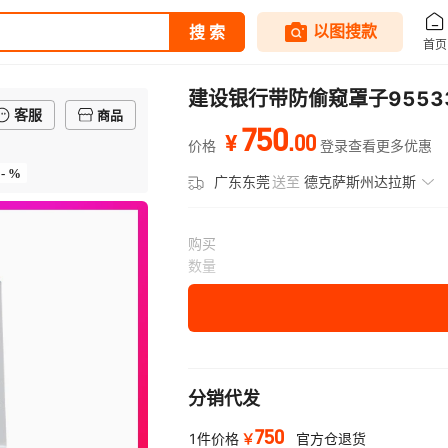
建设银行带防偷窥罩子9553
客服
商品
750
.
00
¥
价格
登录查看更多优惠
- %
广东东莞
送至
德克萨斯州达拉斯
购买
数量
分销代发
750
￥
1件价格
官方仓退货