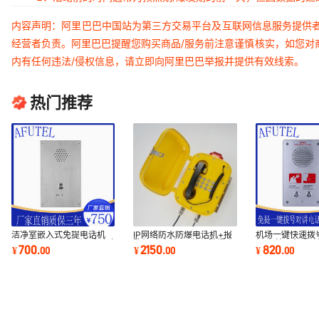
内容声明：阿里巴巴中国站为第三方交易平台及互联网信息服务提供
经营者负责。阿里巴巴提醒您购买商品/服务前注意谨慎核实，如您对
内有任何违法/侵权信息，请立即向阿里巴巴举报并提供有效线索。
热门推荐
洁净室嵌入式免提电话机
IP网络防水防爆电话机+报
机场一键快速拨
无尘车间嵌入式一键呼叫对
警灯 变电站SIP协议防爆电
机 车站应急求
700
2150
820
¥
.
00
¥
.
00
¥
.
00
讲机
话机+声光报警
话机