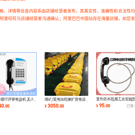
价格、详情等信息内容系由店铺经营者发布，其真实性、准确性和合法性
过阿里旺旺与店铺经营者沟通确认；阿里巴巴中国站存在海量店铺，如您
室外防水防潮工业型圆
M银行评审电话机 无人
煤矿/变电站防爆扩音电话
柄听筒 动圈式/驻极体黑
守摘机自动拨号直通电话
机+防爆喇叭 防水抗噪电话
95
40
3050
¥
.
00
.
00
¥
.
00
已售
手柄听筒
客服专线
机+防爆警灯