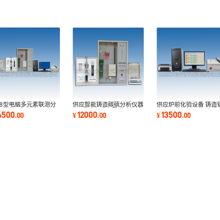
-8型电脑多元素联测分
供应智能铸造碳硫分析仪器
供应炉前化验设备 铸造
 五大元素分析仪 碳硫
LC系列 台式金属碳硫分析
合金元素分析仪器 钢铁
6500
12000
13500
.
00
¥
.
00
¥
.
00
磷硅分析仪
仪 碳硫分析仪
金元素分析仪器