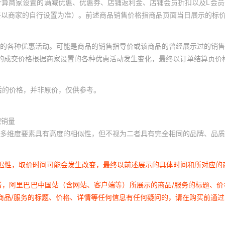
计算商家设置的满减优惠、优惠券、店铺返利金、店铺会员折扣以及L会
终以商家的自行设置为准）。前述商品销售价格指商品页面当日展示的标
的各种优惠活动。可能是商品的销售指导价或该商品的曾经展示过的销售
体的成交价格根据商家设置的各种优惠活动发生变化，最终以订单结算页价
后的价格，并非原价，仅供参考。
积销量
多维度要素具有高度的相似性，但不视为二者具有完全相同的品牌、品质
延迟性，取价时间可能会发生改变，最终以前述展示的具体时间和所对应的
者，阿里巴巴中国站（含网站、客户端等）所展示的商品/服务的标题、
商品/服务的标题、价格、详情等任何信息有任何疑问的，请在购买前通