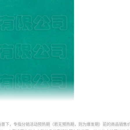
场景下，专指分销活动预热期（若无预热期，则为爆发期）前的商品销售