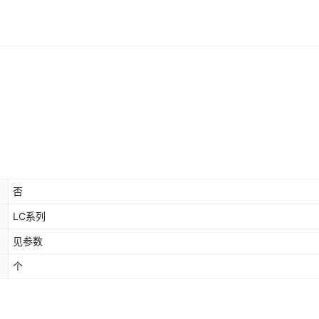
否
LC系列
见参数
个