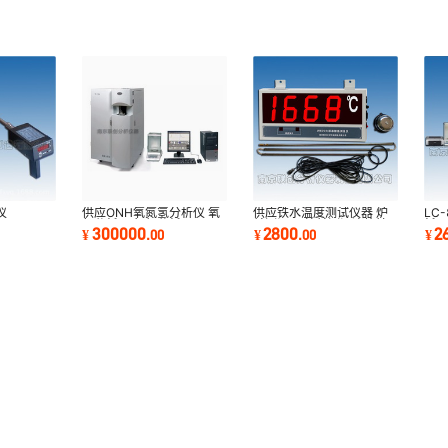
仪
供应ONH氧氮氢分析仪 氧
供应铁水温度测试仪器 炉
LC
氢分析仪 氮氧分析仪
前测温仪 炉前测温冶炼铸
析仪
300000
2800
2
¥
.
00
¥
.
00
¥
造厂家用测温仪
锰