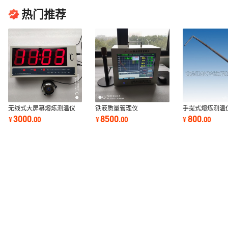
热门推荐
无线式大屏幕熔炼测温仪
铁液质量管理仪
手提式熔炼测温
3000
8500
800
¥
.
00
¥
.
00
¥
.
00