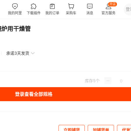
烧炉用干燥管
承诺3天发货
库存
5
个
登录查看全部规格
立即铺货
加铺货单
代发