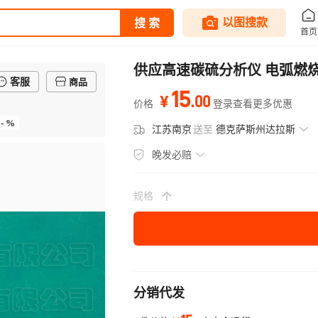
供应高速碳硫分析仪 电弧燃
客服
商品
15
.
00
¥
价格
登录查看更多优惠
- %
江苏南京
送至
德克萨斯州达拉斯
晚发必赔
规格
个
分销代发