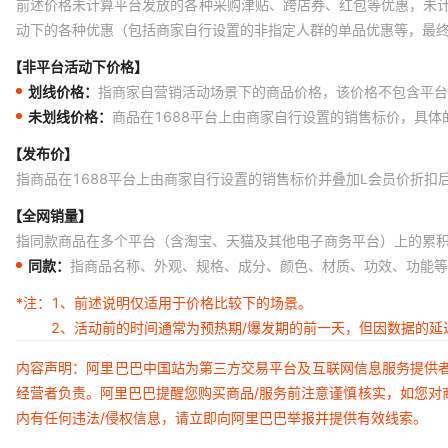
前述价格未计算平台发放的各种采购津贴、跨店券、红包等优惠，未
动下的各种优惠（包括商家自行设置的非指定人群的单品优惠等，最
【非平台活动下价格】
划线价格：
指商家自营销活动场景下的商品价格，该价格不包含平台
未划线价格：
商品在1688平台上由商家自行设置的销售标价，具
【发布价】
指商品在1688平台上由商家自行设置的销售标价并叠加L会员价折扣
【全网销量】
指同款商品在多个平台（含淘宝、天猫及其他电子商务平台）上的累
同款：
指商品名称、外观、规格、成分、颜色、材质、功效、功能等
*注：
1、前述说明仅适用于价格比较下的场景。
2、活动前的时间通常为预热期/爆发期的前一天，但因数据的
内容声明：阿里巴巴中国站为第三方交易平台及互联网信息服务提供
经营者负责。阿里巴巴提醒您购买商品/服务前注意谨慎核实，如您对
内有任何违法/侵权信息，请立即向阿里巴巴举报并提供有效线索。