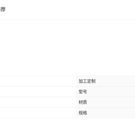
推荐
加工定制
型号
材质
规格