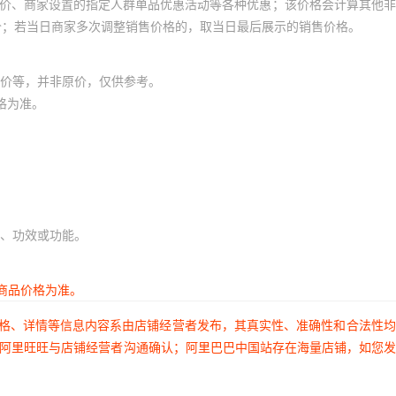
员价、商家设置的指定人群单品优惠活动等各种优惠；该价格会计算其他
价；若当日商家多次调整销售价格的，取当日最后展示的销售价格。
价等，并非原价，仅供参考。
格为准。
、功效或功能。
商品价格为准。
价格、详情等信息内容系由店铺经营者发布，其真实性、准确性和合法性
过阿里旺旺与店铺经营者沟通确认；阿里巴巴中国站存在海量店铺，如您