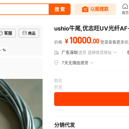
ushio牛尾,优志旺UV光纤AF-
客服
商品
10000
.
00
¥
价格
登录查看更多优
- %
广东深圳
送至
选择收货地址
7天无理由退货
购买
数量
分销代发