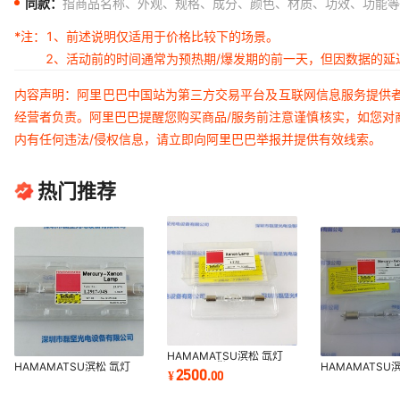
同款：
指商品名称、外观、规格、成分、颜色、材质、功效、功能等
*注：
1、前述说明仅适用于价格比较下的场景。
2、活动前的时间通常为预热期/爆发期的前一天，但因数据的
内容声明：阿里巴巴中国站为第三方交易平台及互联网信息服务提供
经营者负责。阿里巴巴提醒您购买商品/服务前注意谨慎核实，如您对
内有任何违法/侵权信息，请立即向阿里巴巴举报并提供有效线索。
热门推荐
HAMAMATSU滨松 氙灯
HAMAMATSU滨松 氙灯
L2193 现货
HAMAMATSU
2500
¥
.
00
L2917-04S
L2423