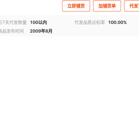
立即铺货
加铺货单
代发
近7天代发数量
100以内
代发品质达标率
100.00%
商品发布时间
2009年8月