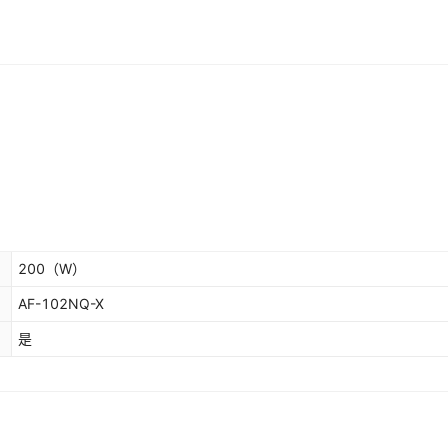
200
（W）
AF-102NQ-X
是