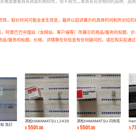
多维度要素具有高度的相似性，但不视为二者具有完全相同的品牌、品质
延迟性，取价时间可能会发生改变，最终以前述展示的具体时间和所对应的
者，阿里巴巴中国站（含网站、客户端等）所展示的商品/服务的标题、
商品/服务的标题、价格、详情等任何信息有任何疑问的，请在购买前通
滨松HAMAMATSU L2439
滨松HAMAMATSU 闪烁氙
Ham
滨松 氙灯
闪烁氙灯
灯 L2439
38
5501
5501
7
¥
.
00
¥
.
00
¥