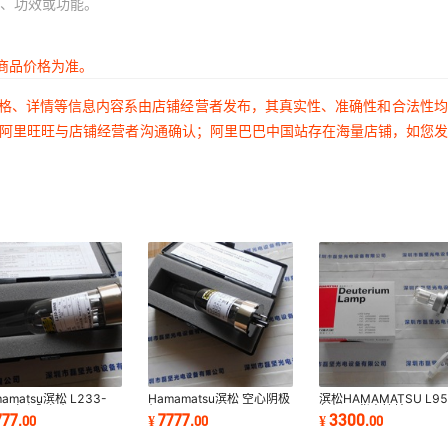
、功效或功能。
商品价格为准。
价格、详情等信息内容系由店铺经营者发布，其真实性、准确性和合法性
过阿里旺旺与店铺经营者沟通确认；阿里巴巴中国站存在海量店铺，如您
amatsu滨松 L233-
Hamamatsu滨松 空心阴极
滨松HAMAMATSU L95
NB 空心阴极灯
灯 L233-4NQ
氘灯 现货直接拍
777
7777
3300
.
00
¥
.
00
¥
.
00