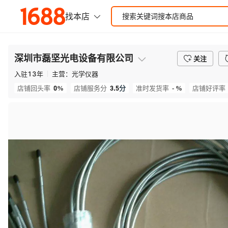
深圳市磊坚光电设备有限公司
关注
入驻
13
年
主营：
光学仪器
0%
3.5
分
- %
店铺回头率
店铺服务分
准时发货率
店铺好评率