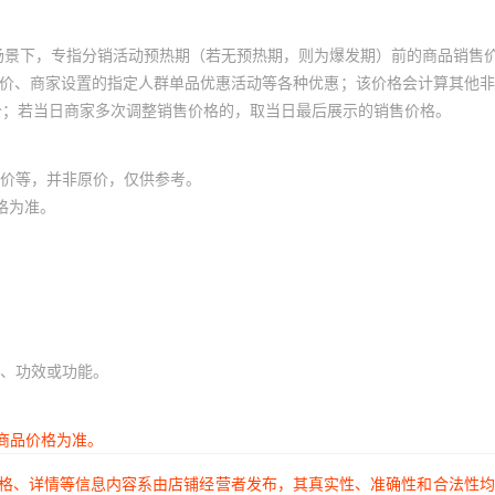
场景下，专指分销活动预热期（若无预热期，则为爆发期）前的商品销售
员价、商家设置的指定人群单品优惠活动等各种优惠；该价格会计算其他
价；若当日商家多次调整销售价格的，取当日最后展示的销售价格。
价等，并非原价，仅供参考。
格为准。
、功效或功能。
商品价格为准。
价格、详情等信息内容系由店铺经营者发布，其真实性、准确性和合法性