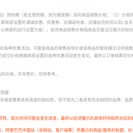
动）预热期（若无预热期，则为爆发期）前的商品销售价格；（2）分销
计算商家设置的满减优惠、优惠券、店铺返利金、店铺会员折扣以及L会
终以商家的自行设置为准）。前述商品销售价格指商品页面当日展示的标
的各种优惠活动。可能是商品的销售指导价或该商品的曾经展示过的销售
体的成交价格根据商家设置的各种优惠活动发生变化，最终以订单结算页价
后的价格，并非原价，仅供参考。
积销量
多维度要素具有高度的相似性，但不视为二者具有完全相同的品牌、品质
延迟性，取价时间可能会发生改变，最终以前述展示的具体时间和所对应的
者，阿里巴巴中国站（含网站、客户端等）所展示的商品/服务的标题、