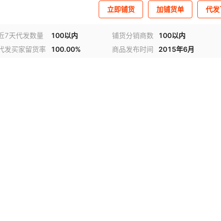
立即铺货
加铺货单
代发
近7天代发数量
100以内
铺货分销商数
100以内
代发买家留货率
100.00%
商品发布时间
2015年6月
视频