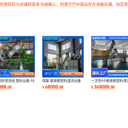
过阿里旺旺与店铺经营者沟通确认；阿里巴巴中国站存在海量店铺，如您
废料清洗线 塑料设备 PE
固废 输液瓶塑料清洗设备
一次性PP输液瓶塑料清
液袋粉碎清洗橡胶分选线
点滴瓶 输液瓶处置分选生
设备 柯达机械专注废料
888
68000
368000
.
00
¥
.
00
¥
.
00
产线