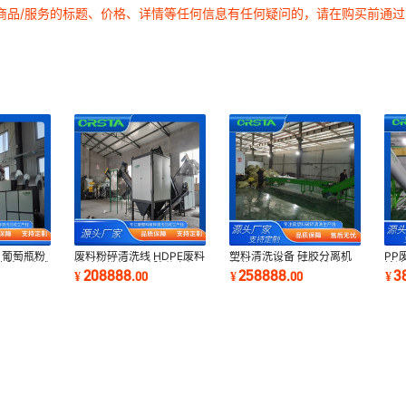
商品/服务的标题、价格、详情等任何信息有任何疑问的，请在购买前通
 葡萄瓶粉
废料粉碎清洗线 HDPE废料
塑料清洗设备 硅胶分离机
PP
橡胶分选线
粉碎清洗设备 硅胶分离机
纸浆分离线 点滴瓶粉碎清
输
208888
258888
3
¥
.
00
¥
.
00
¥
洗分选线