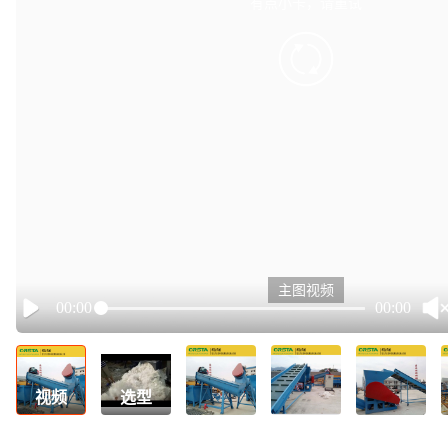
有点小卡，请重试
retry
主图视频
00:00
00:00
Play
视频
选型