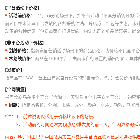
【平台活动下价格】
活动前价格：
（1）非分销场景下，指平台活动（不含分销场景的活
前述价格未计算平台发放的各种采购津贴、跨店券、红包等优惠，未
动下的各种优惠（包括商家自行设置的非指定人群的单品优惠等，最
【非平台活动下价格】
划线价格：
指商家自营销活动场景下的商品价格，该价格不包含平台
未划线价格：
商品在1688平台上由商家自行设置的销售标价，具
【发布价】
指商品在1688平台上由商家自行设置的销售标价并叠加L会员价折扣
【全网销量】
指同款商品在多个平台（含淘宝、天猫及其他电子商务平台）上的累
同款：
指商品名称、外观、规格、成分、颜色、材质、功效、功能等
*注：
1、前述说明仅适用于价格比较下的场景。
2、活动前的时间通常为预热期/爆发期的前一天，但因数据的
内容声明：阿里巴巴中国站为第三方交易平台及互联网信息服务提供