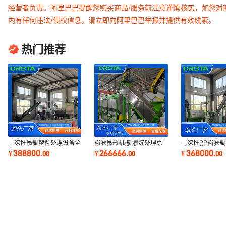
经营者负责。阿里巴巴提醒您购买商品/服务前注意谨慎核实，如您对
内有任何违法/侵权信息，请立即向阿里巴巴举报并提供有效线索。
热门推荐
一次性吊瓶塑料处理设备全
输液吊瓶机械 清洗处理点
一次性PP输液瓶
套点滴瓶清洗线 橡胶分离
滴瓶粉碎水洗线 弹跳分离
碎清洗脱水烘干
388800
266666
368000
¥
.
00
¥
.
00
¥
.
00
机
机