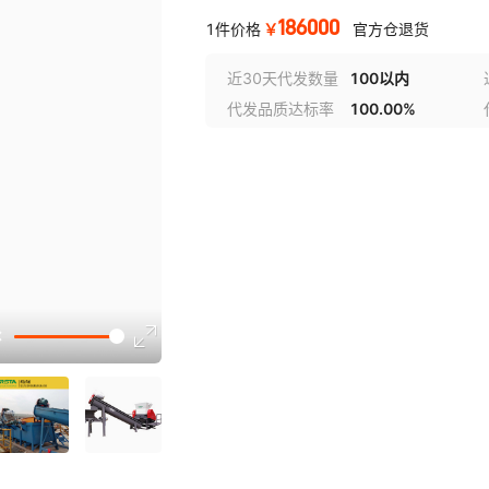
186000
￥
1件价格
官方仓退货
近30天代发数量
100以内
代发品质达标率
100.00%
选型