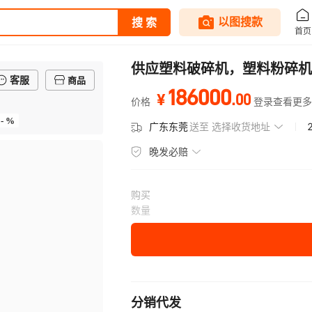
供应塑料破碎机，塑料粉碎机
客服
商品
186000
.
00
¥
价格
登录查看更多
- %
广东东莞
送至
选择收货地址
晚发必赔
购买
数量
分销代发