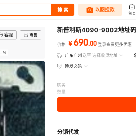
新普利斯4090-9002地址
客服
商品
690
.
00
¥
价格
登录查看更多优惠
- %
广东广州
送至
选择收货地址
晚发必赔
购买
数量
分销代发