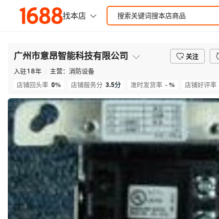
广州市意昂智能科技有限公司
关注
入驻
18
年
主营：
消防设备
0%
3.5
分
- %
店铺回头率
店铺服务分
准时发货率
店铺好评率