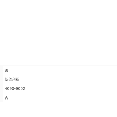
否
新普利斯
4090-9002
否