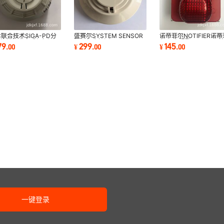
C联合技术SIGA-PD分
盛赛尔SYSTEM SENSOR
诺帝菲尔NOTIFIER诺蒂
智能特征光电感烟探测器
烟温复合探测器JTY-YW-
尔 火灾报警器P700A 
79
299
145
.
00
¥
.
00
¥
.
00
ZM2251TB
声光报警器
一键登录