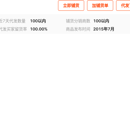
立即铺货
加铺货单
代发
近7天代发数量
100以内
铺货分销商数
100以内
代发买家留货率
100.00%
商品发布时间
2015年7月