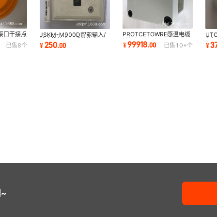
接口干接点
PROTCETOWRE感温电缆
JSKM-M900D智能输入/
UT
烟探测器
适配终端盒盛赛尔生产配套
输出模块嵌入式芯片电子元
布
99918
250
3
¥
.
00
¥
.
00
¥
已售
8
个
已售
10+
个
/B
（预付款）
件单片机
~