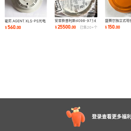
安舍新普利斯4098-9714
盛赛尔独立式带
霍尼 AGENT XLS-PS光电
光电智能感烟探测器烟感进
常开常闭光电感
感烟探测器全新代理立即发
25500
150
560
¥
.
00
¥
.
00
¥
.
00
已售
20+
个
口消防802371
JTYJ-GD-2690
顺
登录查看更多福利