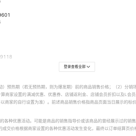
登录查看全部
动）预热期（若无预热期，则为爆发期）前的商品销售价格；（2）分销
计算商家设置的满减优惠、优惠券、店铺返利金、店铺会员折扣以及L会
终以商家的自行设置为准）。前述商品销售价格指商品页面当日展示的标
的各种优惠活动。可能是商品的销售指导价或该商品的曾经展示过的销售
体的成交价格根据商家设置的各种优惠活动发生变化，最终以订单结算页价