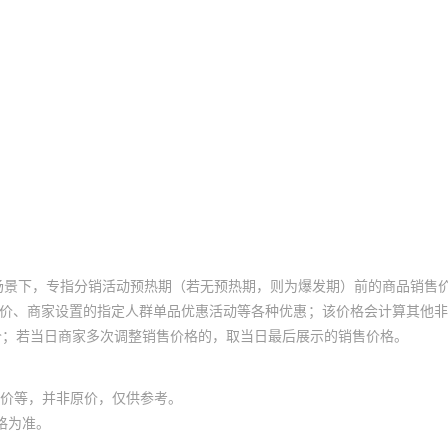
场景下，专指分销活动预热期（若无预热期，则为爆发期）前的商品销售
员价、商家设置的指定人群单品优惠活动等各种优惠；该价格会计算其他
价；若当日商家多次调整销售价格的，取当日最后展示的销售价格。
价等，并非原价，仅供参考。
格为准。