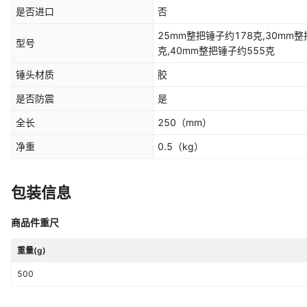
是否进口
否
25mm整把锤子约178克,30mm整
型号
克,40mm整把锤子约555克
锤头材质
胶
是否防震
是
全长
250
（mm）
净重
0.5
（kg）
包装信息
商品件重尺
重量(g)
500