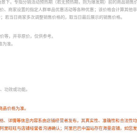
场景下，专指分销活动预热期（若无预热期，则为爆发期）前的商品销售
员价、商家设置的指定人群单品优惠活动等各种优惠；该价格会计算其他
价；若当日商家多次调整销售价格的，取当日最后展示的销售价格。
价等，并非原价，仅供参考。
格为准。
、功效或功能。
商品价格为准。
价格、详情等信息内容系由店铺经营者发布，其真实性、准确性和合法性
过阿里旺旺与店铺经营者沟通确认；阿里巴巴中国站存在海量店铺，如您