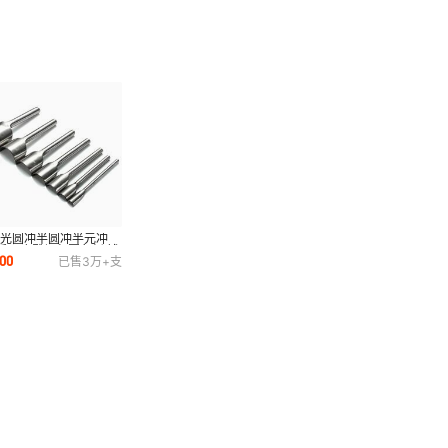
抛光圆冲半圆冲半元冲
Y手工皮雕银包圆角斩 钱
00
已售
3万+
支
财布圆角冲