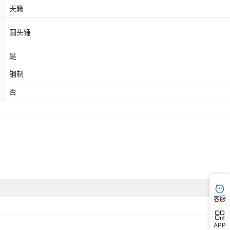
天籁
圆头锤
是
钢制
否
客服
APP