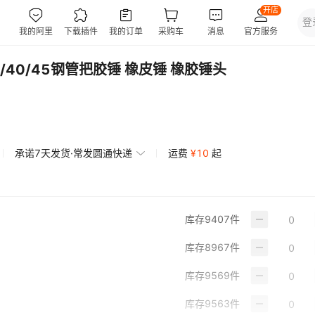
/40/45钢管把胶锤 橡皮锤 橡胶锤头
承诺7天发货·常发圆通快递
运费
¥
10
起
库存
9407
件
库存
8967
件
库存
9569
件
库存
9563
件