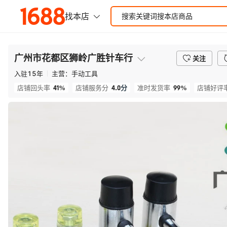
广州市花都区狮岭广胜针车行
关注
入驻
15
年
主营：
手动工具
41%
4.0
分
99%
店铺回头率
店铺服务分
准时发货率
店铺好评