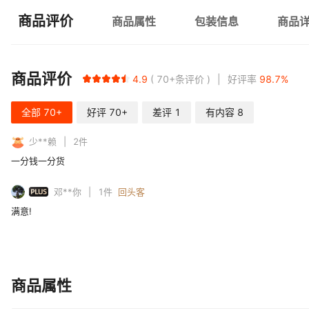
商品评价
商品属性
包装信息
商品
商品评价
4.9
70+
条评价
好评率
98.7
%
全部
70+
好评
70+
差评
1
有内容
8
少**赖
2
件
一分钱一分货
PLUS
邓**你
1
件
回头客
满意!
商品属性