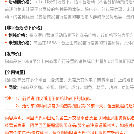
活动前价格：
（1）非分销场景下，指平台活动（不含分销场景的活
前述价格未计算平台发放的各种采购津贴、跨店券、红包等优惠，未
动下的各种优惠（包括商家自行设置的非指定人群的单品优惠等，最
【非平台活动下价格】
划线价格：
指商家自营销活动场景下的商品价格，该价格不包含平台
未划线价格：
商品在1688平台上由商家自行设置的销售标价，具
【发布价】
指商品在1688平台上由商家自行设置的销售标价并叠加L会员价折扣
【全网销量】
指同款商品在多个平台（含淘宝、天猫及其他电子商务平台）上的累
同款：
指商品名称、外观、规格、成分、颜色、材质、功效、功能等
*注：
1、前述说明仅适用于价格比较下的场景。
2、活动前的时间通常为预热期/爆发期的前一天，但因数据的
内容声明：阿里巴巴中国站为第三方交易平台及互联网信息服务提供
经营者负责。阿里巴巴提醒您购买商品/服务前注意谨慎核实，如您对
内有任何违法/侵权信息，请立即向阿里巴巴举报并提供有效线索。