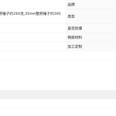
品牌
把锤子约260克,35mm整把锤子约395
类型
是否防爆
柄部材料
加工定制