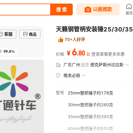
天籁钢管柄安装锤25/30/35
客服
商品
70+人好评
6
99.4%
.
80
率
¥
价格
登录查看更多优惠
起
广东广州
送至
德克萨斯州达拉斯
晚发必赔
型号
25mm整把锤子约178克
30mm整把锤子约260克
35mm整把锤子约395克
40mm整把锤子约555克