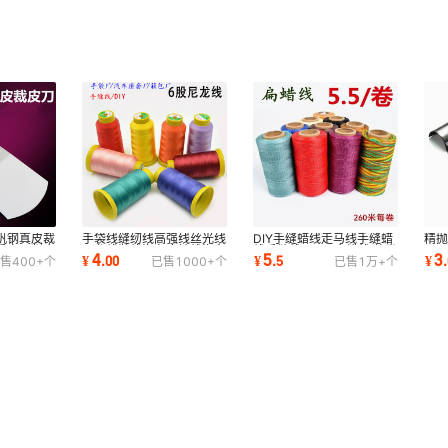
钒钢真皮裁
手袋线缝纫线高强线丝光线
DIY手缝蜡线走马线手缝蜡
精
秀次刀削皮
尼龙线鞋线汽车座椅线汽车
线手缝线150D扁蜡线 整卷
DI
4
5
3
¥
.
00
¥
.
5
¥
.
售
400+
个
已售
1000+
个
已售
1万+
个
脚垫线流苏线
260米编织蜡线
包