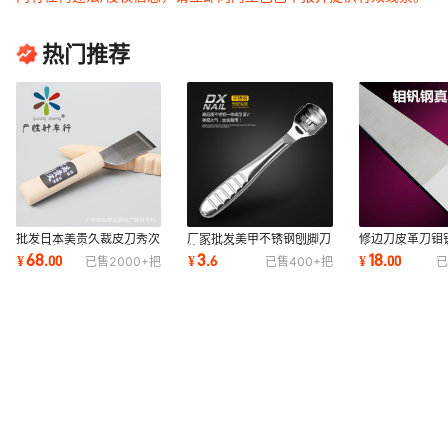
热门推荐
批发日本美贵久裁皮刀秀次
厂家批发美甲不锈钢刨脚刀
修边刀皮革刀钼
刀青纸钢割皮刀DIY手工皮
修脚刮脚皮去死皮刀 脚刨
皮刀切皮刀古月
68
3
18
¥
.
00
¥
.
6
¥
.
00
已售
2000+
把
已售
400+
把
已
革工具
刀独立包装
刀铲边圆刀口