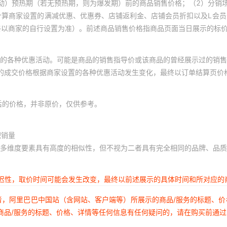
动）预热期（若无预热期，则为爆发期）前的商品销售价格；（2）分销
计算商家设置的满减优惠、优惠券、店铺返利金、店铺会员折扣以及L会
终以商家的自行设置为准）。前述商品销售价格指商品页面当日展示的标
的各种优惠活动。可能是商品的销售指导价或该商品的曾经展示过的销售
体的成交价格根据商家设置的各种优惠活动发生变化，最终以订单结算页价
后的价格，并非原价，仅供参考。
积销量
多维度要素具有高度的相似性，但不视为二者具有完全相同的品牌、品质
延迟性，取价时间可能会发生改变，最终以前述展示的具体时间和所对应的
者，阿里巴巴中国站（含网站、客户端等）所展示的商品/服务的标题、
商品/服务的标题、价格、详情等任何信息有任何疑问的，请在购买前通