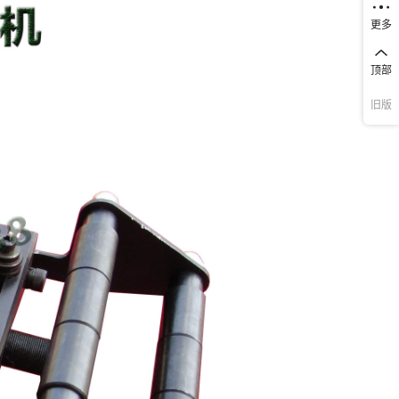
更多
顶部
旧版