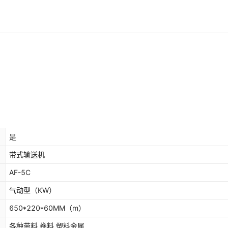
是
带式输送机
AF-5C
气动型
（KW）
650*220*60MM
（m）
各种带料 卷料 塑料金属