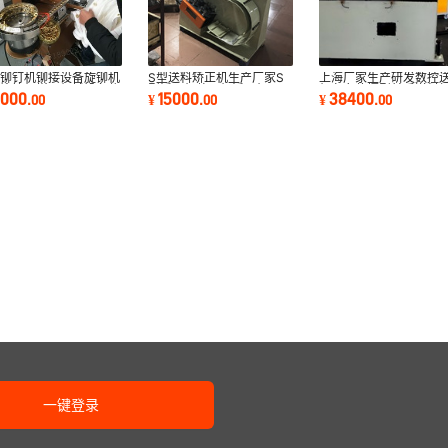
动铆钉机铆接设备旋铆机
S型送料矫正机生产厂家S
上海厂家生产研发数控
动铆接机样品机械设备佑
型矫正机整平机矫正机开平
机左右偏摆型前后送料
4000
15000
38400
.
00
¥
.
00
¥
.
00
上海市铆钉
机材料架整平机
可调输送机卷
一键登录