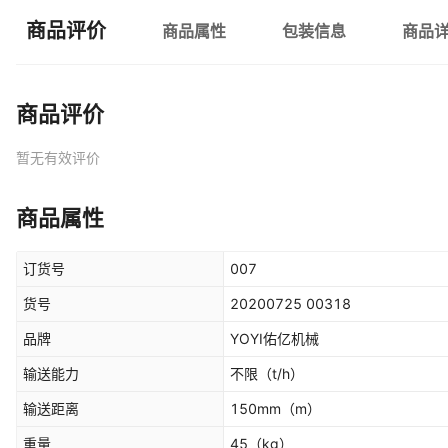
商品评价
商品属性
包装信息
商品
商品评价
暂无有效评价
商品属性
订货号
007
货号
20200725 00318
品牌
YOYI佑亿机械
输送能力
不限
（t/h）
输送距离
150mm
（m）
重量
45
（kg）