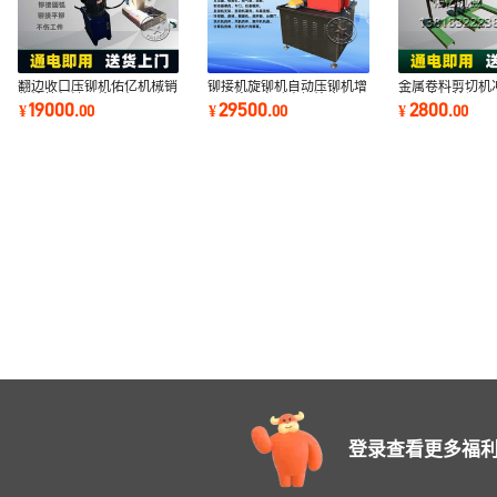
翻边收口压铆机佑亿机械销
铆接机旋铆机自动压铆机增
金属卷料剪切机
售铆接机油压铆钉机双头对
压压铆机自动出钉铆合机上
板机废料剪切机S
19000
29500
2800
¥
.
00
¥
.
00
¥
.
00
铆非标铆钉机
下出钉铆接机
压件废料切断机
登录查看更多福利