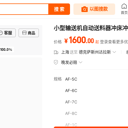
小型输送机自动送料器冲床冲
客服
商品
1600
.
00
¥
价格
登录查看更多优
起
100.0%
上海
送至
德克萨斯州达拉斯
晚发必赔
规格
AF-5C
AF-6C
AF-7C
AF-8C
AF-1C