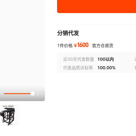
AF-2C
AF-3C
分销代发
AF-4C
1600
AF-10C
￥
1件价格
官方仓退货
AF-12C
近30天代发数量
100以内
代发品质达标率
100.00%
AF-14C