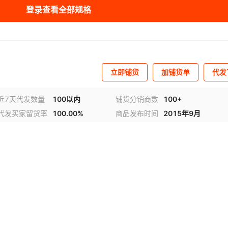
登录查看全部规格
库存
326
台
库存
632
台
库存
656
台
立即铺货
加铺货单
代发
库存
366
台
库存
656
台
近7天代发数量
100以内
铺货分销商数
100+
代发买家留货率
100.00%
商品发布时间
2015年9月
库存
545
台