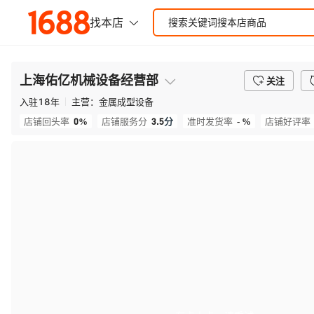
上海佑亿机械设备经营部
关注
入驻
18
年
主营：
金属成型设备
0%
3.5
分
- %
店铺回头率
店铺服务分
准时发货率
店铺好评率