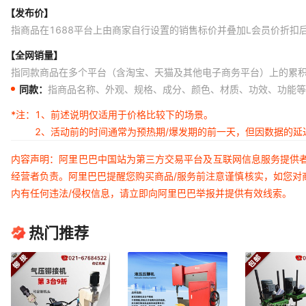
【发布价】
指商品在1688平台上由商家自行设置的销售标价并叠加L会员价折扣
【全网销量】
指同款商品在多个平台（含淘宝、天猫及其他电子商务平台）上的累
同款：
指商品名称、外观、规格、成分、颜色、材质、功效、功能等
*注：
1、前述说明仅适用于价格比较下的场景。
2、活动前的时间通常为预热期/爆发期的前一天，但因数据的
内容声明：阿里巴巴中国站为第三方交易平台及互联网信息服务提供
经营者负责。阿里巴巴提醒您购买商品/服务前注意谨慎核实，如您对
内有任何违法/侵权信息，请立即向阿里巴巴举报并提供有效线索。
热门推荐