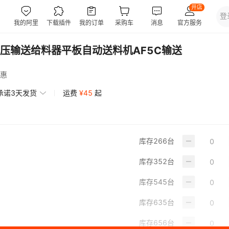
压输送给料器平板自动送料机AF5C输送
惠
承诺3天发货
运费
¥
45
起
库存
266
台
库存
352
台
库存
545
台
库存
635
台
库存
656
台