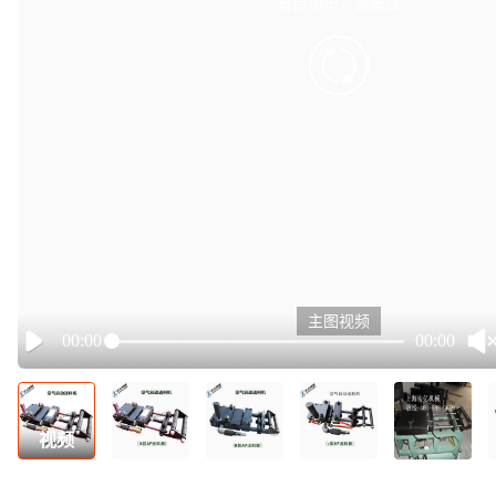
有点小卡，请重试
retry
主图视频
00:00
00:00
Play
视频