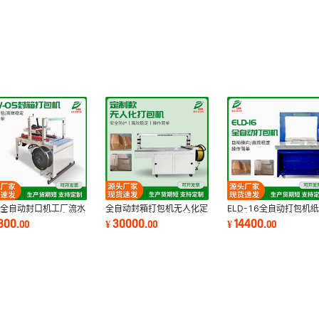
箱全自动封口机工厂流水
全自动封箱打包机无人化定
ELD-16全自动打包机
南昌电商快递箱印字带侧
制款工厂包装流水线纸箱捆
打带机PP带纸箱捆扎机
1800
30000
14400
.
00
¥
.
00
¥
.
00
打包封箱机
包机捆扎机
自动高台捆包机