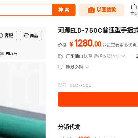
河源ELD-750C普通型手
客服
商品
1280
.
00
¥
价格
登录查看更多优惠
98.3%
率
广东佛山
送至
选择收货地址
晚发必赔
型号
ELD-750C
分销代发