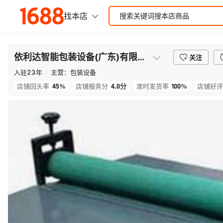
依利达智能包装设备(广东)有限公司
关注
入驻
23
年
主营：
包装设备
45%
4.0
分
100%
店铺回头率
店铺服务分
准时发货率
店铺好评