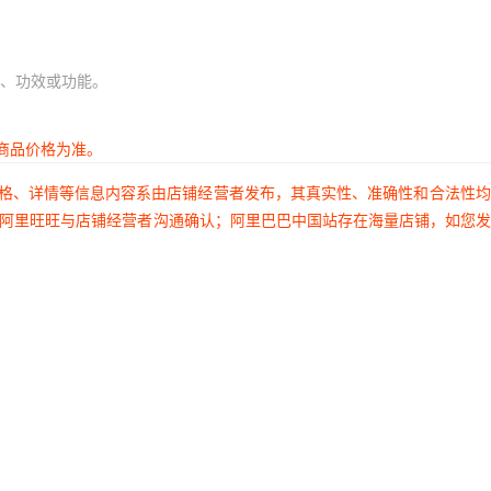
、功效或功能。
商品价格为准。
价格、详情等信息内容系由店铺经营者发布，其真实性、准确性和合法性
过阿里旺旺与店铺经营者沟通确认；阿里巴巴中国站存在海量店铺，如您