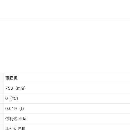
覆膜机
750
（mm）
0
（℃）
0.019
（t）
依利达elida
手动贴膜机