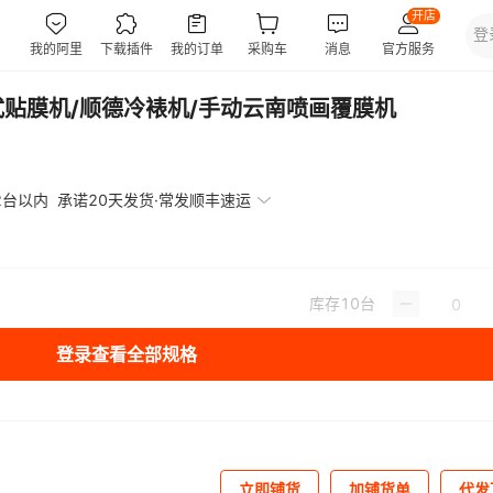
摇式贴膜机/顺德冷裱机/手动云南喷画覆膜机
2台以内
承诺20天发货·常发顺丰速运
库存
10
台
登录查看全部规格
立即铺货
加铺货单
代发