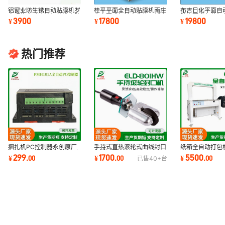
铝窗业防生锈自动贴膜机罗
桂平平面全自动贴膜机南庄
布吉日化平面自
定照片电动冷裱机淋浴房防
真空覆膜机钟山化妆品纸盒
胶壳覆膜包装机
3900
17800
19800
¥
¥
¥
潮防尘覆膜机
自动贴膜机厂
扁瓶贴膜机
热门推荐
手持式直热滚轮式曲线封口
捆扎机PC控制器永创原厂
纸箱全自动打包
机薄膜袋直热滚轮式封袋机
PMH101A线路板主板全自
台全自动PP带
1700
299
5500
¥
.
00
¥
.
00
¥
.
00
已售
40+
台
异形热封口机
动打包机PLC电路板
印字胶带捆包机