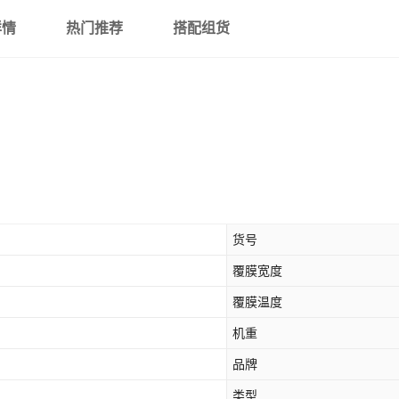
详情
热门推荐
搭配组货
货号
覆膜宽度
覆膜温度
机重
品牌
类型