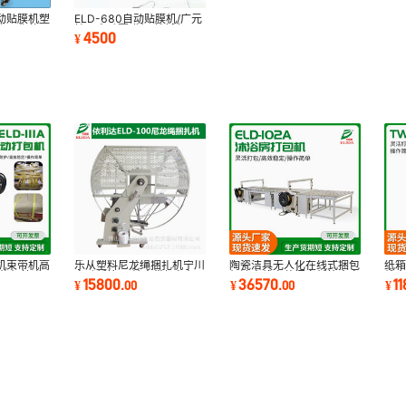
动贴膜机塑
ELD-680自动贴膜机/广元
化州化妆品
挂历自动覆膜机/桂城年画
4500
¥
双面裱膜机工厂
机束带机高
乐从塑料尼龙绳捆扎机宁川
陶瓷洁具无人化在线式捆包
纸
捆扎机快递
自动纸箱PE结束带捆包机
机流水线家装门窗纸箱全自
线
15800
36570
1
¥
.
00
¥
.
00
¥
小纸盒打包机
动化捆扎机
边