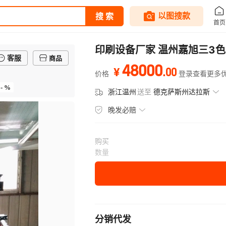
印刷设备厂家 温州嘉旭三3
客服
商品
48000
.
00
¥
价格
登录查看更多
- %
浙江温州
送至
德克萨斯州达拉斯
晚发必赔
购买
数量
分销代发