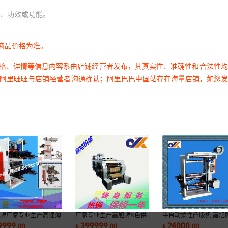
、功效或功能。
商品价格为准。
价格、详情等信息内容系由店铺经营者发布，其真实性、准确性和合法性
过阿里旺旺与店铺经营者沟通确认；阿里巴巴中国站存在海量店铺，如您
旭牌厂家专业生产高速薄
厂家专业生产嘉旭牌8色供
半自动柔性凸版机 嘉旭
色凸版2色柔版4色印刷
选高速塑料 纸张 无纺布 柔
单色机 PE高低压薄膜柔
9999
399999
24000
.
00
¥
.
00
¥
.
00
质量承诺
版印刷机
印刷机