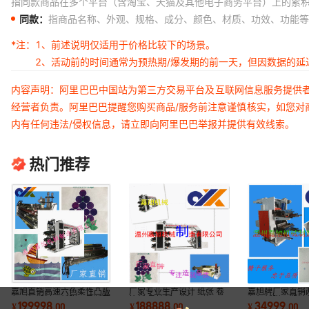
指同款商品在多个平台（含淘宝、天猫及其他电子商务平台）上的累
同款：
指商品名称、外观、规格、成分、颜色、材质、功效、功能等
*注：
1、前述说明仅适用于价格比较下的场景。
2、活动前的时间通常为预热期/爆发期的前一天，但因数据的
内容声明：阿里巴巴中国站为第三方交易平台及互联网信息服务提供
经营者负责。阿里巴巴提醒您购买商品/服务前注意谨慎核实，如您对
内有任何违法/侵权信息，请立即向阿里巴巴举报并提供有效线索。
热门推荐
嘉旭直销高速六色柔性凸版
厂家专业生产设计 纸张 卷
嘉旭牌厂家直销
印刷机塑料、纸张、柔版薄
筒纸 柔性版凸版印刷机 6
印机纸张、塑料
199998
188888
34999
¥
.
00
¥
.
00
¥
.
00
膜印刷机
色供选
质优选