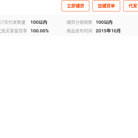
立即铺货
加铺货单
代发
近7天代发数量
100以内
铺货分销商数
100以内
代发买家留货率
100.00%
商品发布时间
2015年10月