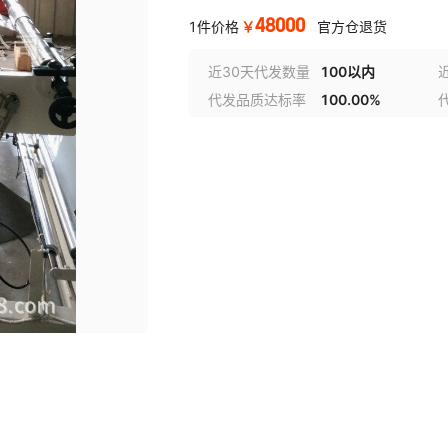
48000
￥
1件价格
官方仓退货
近30天代发数量
100以内
代发品质达标率
100.00%