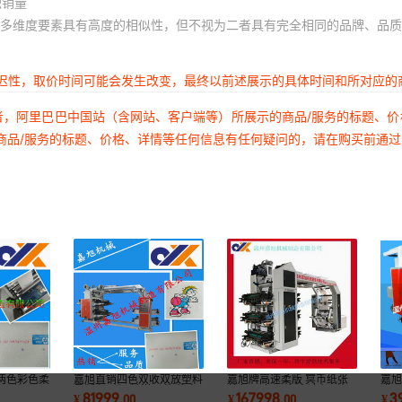
积销量
多维度要素具有高度的相似性，但不视为二者具有完全相同的品牌、品质
延迟性，取价时间可能会发生改变，最终以前述展示的具体时间和所对应的
者，阿里巴巴中国站（含网站、客户端等）所展示的商品/服务的标题、
商品/服务的标题、价格、详情等任何信息有任何疑问的，请在购买前通
两色彩色柔
嘉旭直销四色双收双放塑料
嘉旭牌高速柔版 冥币纸张
嘉
印刷机 品
柔版印刷机 精湛工艺 终身
单色 两色 四色全速印刷机
膜1
81999
167998
3
¥
.
00
¥
.
00
¥
服务
精湛工艺
机 