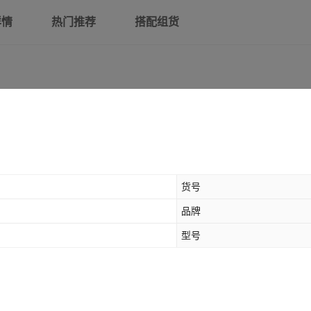
详情
热门推荐
搭配组货
货号
品牌
型号