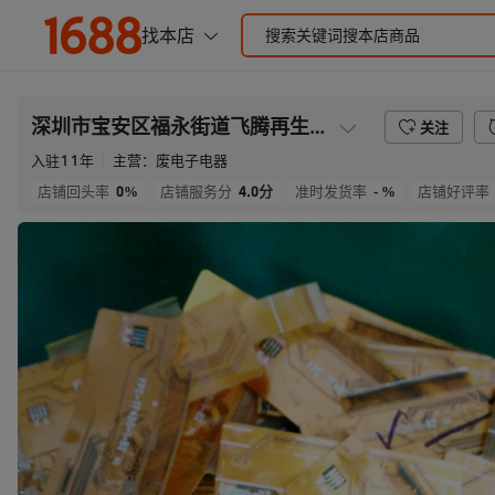
深圳市宝安区福永街道飞腾再生资源回收站
关注
入驻
11
年
主营：
废电子电器
0%
4.0
分
- %
店铺回头率
店铺服务分
准时发货率
店铺好评率