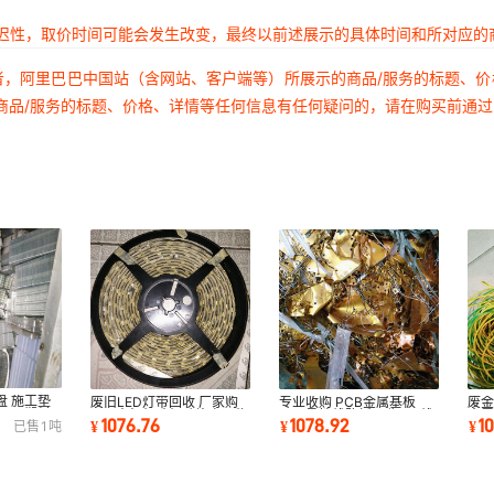
延迟性，取价时间可能会发生改变，最终以前述展示的具体时间和所对应的
者，阿里巴巴中国站（含网站、客户端等）所展示的商品/服务的标题、
商品/服务的标题、价格、详情等任何信息有任何疑问的，请在购买前通
盘 施工垫
废旧LED灯带回收 厂家购
专业收购 PCB金属基板
废金
 平面塑料
LED支架灯珠灯贴片电子物
FPC柔性线路板回收 led线
金属
1076.76
1078.92
1
¥
¥
¥
已售
1
吨
料 废弃LED回收
路板废料回收
收