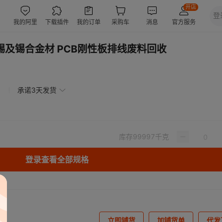
 锡及锡合金材 PCB刚性板排线废料回收
承诺3天发货
库存
99997
千克
登录查看全部规格
立即铺货
加铺货单
代发