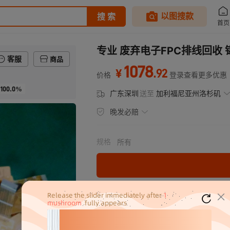
专业 废弃电子FPC排线回收
客服
商品
1078
.
92
¥
价格
登录查看更多优惠
100.0%
广东深圳
送至
加利福尼亚州洛杉矶
晚发必赔
规格
所有
分销代发