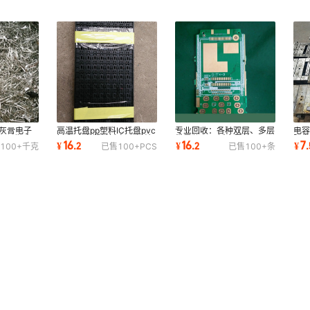
渣灰膏电子
高温托盘pp塑料IC托盘pvc
专业回收：各种双层、多层
电容
价回收 大
托盘 废弃塑料托盘 现场结
带零件PCB板金属基
阻发
16
16
7
¥
.
2
¥
.
2
¥
.
100+
千克
已售
100+
PCS
已售
100+
条
款
电