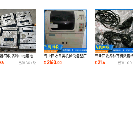
器回收 各种IC电容电
专业回收各种耳机数据
专业回收各类机械设备整厂
电插件电瓶回收 废弃
源线莲花线高清线贴 牌
回收专业回收各类机械设备
21
2160
56
¥
.
6
¥
.
00
已售
30+
条
已售
100
解电容回收
工
整厂回收