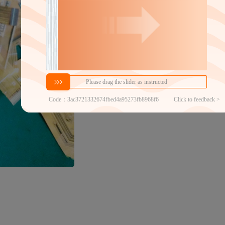
1078.92
￥
1件价格
官方仓退货
近30天代发数量
100以内
代发品质达标率
100.00%