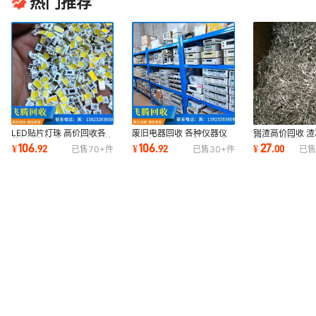
热门推荐
LED贴片灯珠 高价回收各
废旧电器回收 各种仪器仪
锡渣高价回收 
种灯珠灯饰发光二极管灯片
表示波器专业回收 高价求
脚铜编带锡渣高
106
106
27
¥
.
92
¥
.
92
¥
.
00
已售
70+
件
已售
30+
件
已售
厂家直收灯珠
购废旧电子设备
量收购