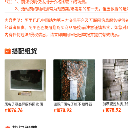
*注：
1、前述说明仅适用于价格比较下的场景。
2、活动前的时间通常为预热期/爆发期的前一天，但因数据的
内容声明：阿里巴巴中国站为第三方交易平台及互联网信息服务提供
经营者负责。阿里巴巴提醒您购买商品/服务前注意谨慎核实，如您对
内有任何违法/侵权信息，请立即向阿里巴巴举报并提供有效线索。
搭配组货
加厚塑胶九脚托
废电子液晶屏废料回收 废
能源厂废电子磁环 断路器
板平板塑料托盘
旧家电电脑显示器 液晶屏
线圈废料回收 各类废旧金
1078.92
1076.76
1078.92
¥
¥
¥
仓储托盘回收
电子电器回收站
属磁环废料