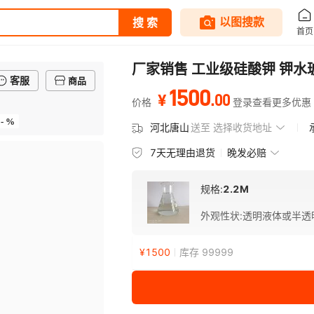
厂家销售 工业级硅酸钾 钾水
客服
商品
1500
.
00
¥
价格
登录查看更多优惠
- %
河北唐山
送至
选择收货地址
7天无理由退货
晚发必赔
规格:
2.2M
外观性状
:
透明液体或半透
¥
1500
库存 99999