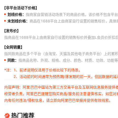
【非平台活动下价格】
划线价格：
指商家自营销活动场景下的商品价格，该价格不包含平台
未划线价格：
商品在1688平台上由商家自行设置的销售标价，具
【发布价】
指商品在1688平台上由商家自行设置的销售标价并叠加L会员价折扣
【全网销量】
指同款商品在多个平台（含淘宝、天猫及其他电子商务平台）上的累
同款：
指商品名称、外观、规格、成分、颜色、材质、功效、功能等
*注：
1、前述说明仅适用于价格比较下的场景。
2、活动前的时间通常为预热期/爆发期的前一天，但因数据的
内容声明：阿里巴巴中国站为第三方交易平台及互联网信息服务提供
经营者负责。阿里巴巴提醒您购买商品/服务前注意谨慎核实，如您对
内有任何违法/侵权信息，请立即向阿里巴巴举报并提供有效线索。
热门推荐