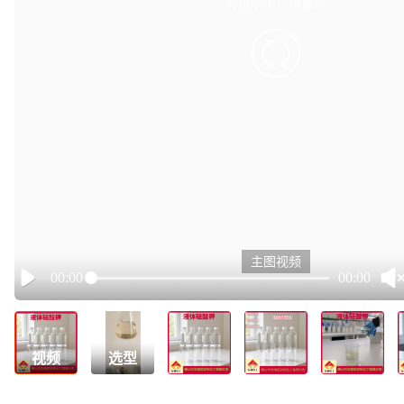
有点小卡，请重试
retry
主图视频
00:00
00:00
Play
视频
选型