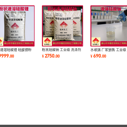
速溶硅酸锂 硅酸锂粉
粉末硅酸钠 工业级 洗涤剂
水玻璃 厂家销售 工业级
厂家供应粉体硅酸锂
建材
体水玻璃 硅酸钠 建筑专
9999
2750
690
.
00
¥
.
00
¥
.
00
泡花碱