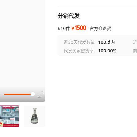
分销代发
1500
￥
≥10件
官方仓退货
近30天代发数量
100以内
代发买家留货率
100.00%
选型