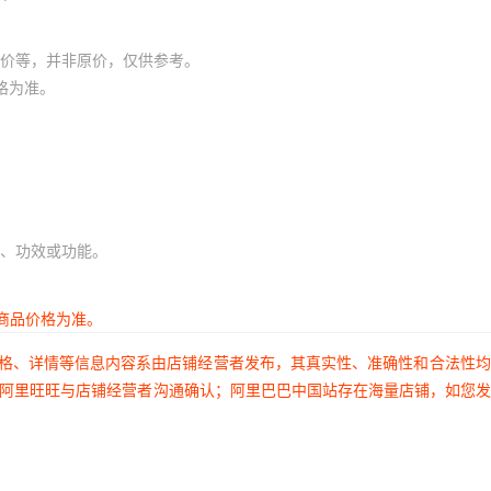
价等，并非原价，仅供参考。
格为准。
、功效或功能。
商品价格为准。
价格、详情等信息内容系由店铺经营者发布，其真实性、准确性和合法性
过阿里旺旺与店铺经营者沟通确认；阿里巴巴中国站存在海量店铺，如您