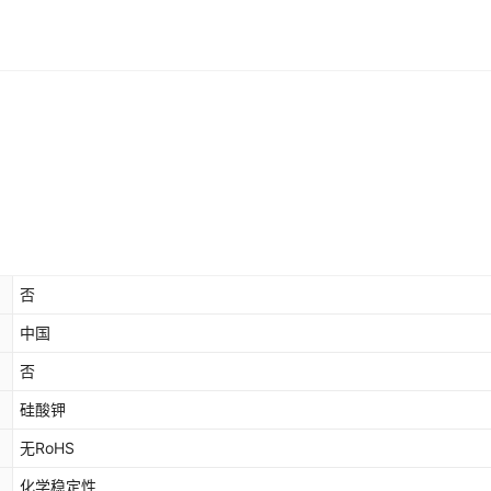
否
中国
否
硅酸钾
无RoHS
化学稳定性