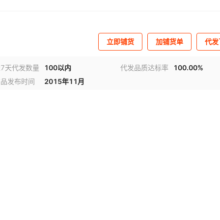
立即铺货
加铺货单
代发
近7天代发数量
100以内
代发品质达标率
100.00%
商品发布时间
2015年11月
视频