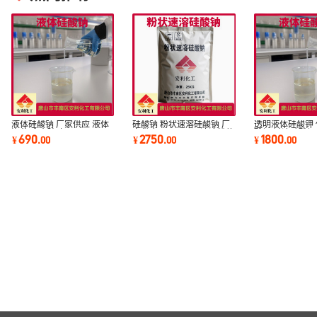
液体硅酸钠 厂家供应 液体
硅酸钠 粉状速溶硅酸钠 厂
透明液体硅酸钾
泡花碱 水玻璃
家供应2.0~3.3M 速溶粉体
酸钾 过滤硅酸钾
690
2750
1800
¥
.
00
¥
.
00
¥
.
00
泡花碱 水玻璃