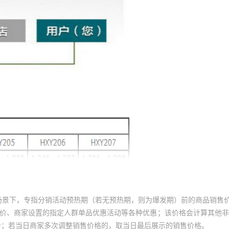
场景下，专指分销活动预热期（若无预热期，则为爆发期）前的商品销售
员价、商家设置的指定人群单品优惠活动等各种优惠；该价格会计算其他
价；若当日商家多次调整销售价格的，取当日最后展示的销售价格。