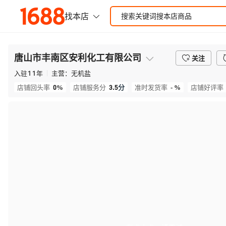
唐山市丰南区安利化工有限公司
关注
入驻
11
年
主营：
无机盐
0%
3.5
分
- %
店铺回头率
店铺服务分
准时发货率
店铺好评率