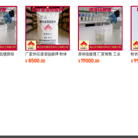
 低模数硅
厂家供应速溶硅酸钾 粉体
液体硅酸锂 厂家销售 工业
粉状
 硅酸钾
硅酸钾 农用硅酸钾
级 高模数 含量高 纯度高
体 
8500
19000
9
¥
.
00
¥
.
00
¥