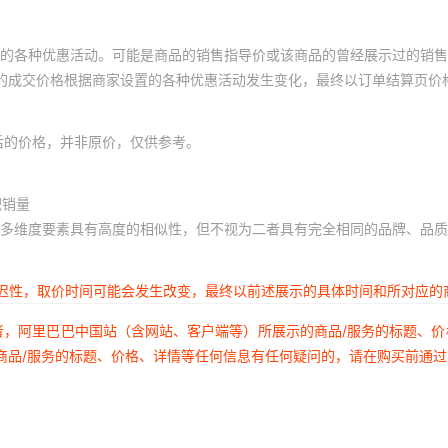
的各种优惠活动。可能是商品的销售指导价或该商品的曾经展示过的销售
体的成交价格根据商家设置的各种优惠活动发生变化，最终以订单结算页价
后的价格，并非原价，仅供参考。
积销量
多维度要素具有高度的相似性，但不视为二者具有完全相同的品牌、品质
延迟性，取价时间可能会发生改变，最终以前述展示的具体时间和所对应的
者，阿里巴巴中国站（含网站、客户端等）所展示的商品/服务的标题、
商品/服务的标题、价格、详情等任何信息有任何疑问的，请在购买前通