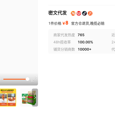
密文代发
8
￥
1件价格
官方仓退货,晚揽必赔
商家代发热度
765
近
48h揽收率
100.00%
2
铺货分销商数
10000+
代
讲解
参数