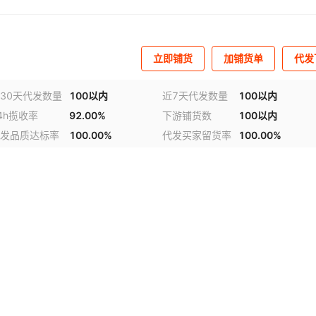
立即铺货
加铺货单
代发
30天代发数量
100以内
近7天代发数量
100以内
4h揽收率
92.00%
下游铺货数
100以内
发品质达标率
100.00%
代发买家留货率
100.00%
视频