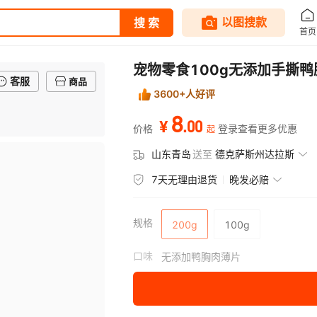
宠物零食100g无添加手撕鸭
客服
商品
3600+人好评
8
.
00
¥
价格
登录查看更多优惠
起
山东青岛
送至
德克萨斯州达拉斯
7天无理由退货
晚发必赔
规格
200g
100g
口味
无添加鸭胸肉薄片