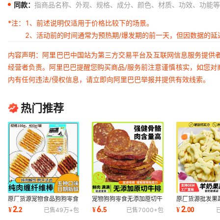
同款：
指商品名称、外观、规格、成分、颜色、材质、功效、功能等
*注：
1、前述说明仅适用于价格比较下的场景。
2、活动前的时间通常为预热期/爆发期的前一天，但因数据的
内容声明：阿里巴巴中国站为第三方交易平台及互联网信息服务提供
经营者负责。阿里巴巴提醒您购买商品/服务前注意谨慎核实，如您对
内有任何违法/侵权信息，请立即向阿里巴巴举报并提供有效线索。
热门推荐
原厂货源宠物食品狗狗零食
宠物狗狗零食无添加原切牛
原厂货源批发果
鸡鸭牛肉缠牛皮卷狗磨牙洁
排牛肉原片切片高品质无面
狗零食营养胡萝
2
6
2
¥
.
2
¥
.
5
¥
.
00
已售
49万+
包
已售
7000+
包
齿棒咬胶400g
粉200g
纤维宠物食品