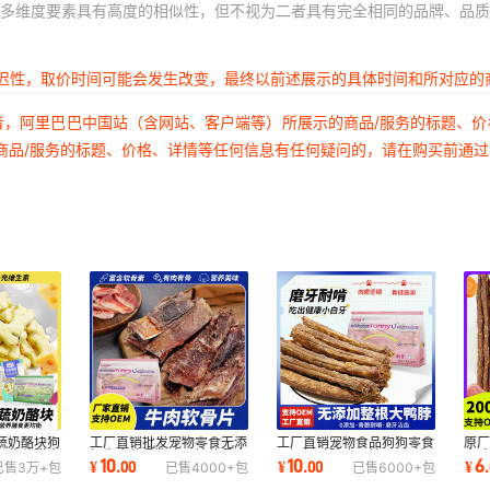
多维度要素具有高度的相似性，但不视为二者具有完全相同的品牌、品质
延迟性，取价时间可能会发生改变，最终以前述展示的具体时间和所对应的
者，阿里巴巴中国站（含网站、客户端等）所展示的商品/服务的标题、
商品/服务的标题、价格、详情等任何信息有任何疑问的，请在购买前通
蔬奶酪块狗
工厂直销批发宠物零食无添
工厂直销宠物食品狗狗零食
原
卜紫薯膳食
加牛肉软骨狗磨牙棒软骨素
无添加鸭脖磨牙棒300g肉
食
10
10
6
¥
.
00
¥
.
00
¥
.
已售
3万+
包
已售
4000+
包
已售
6000+
包
耐磨营养肉干
香骨酥洁齿骨
33