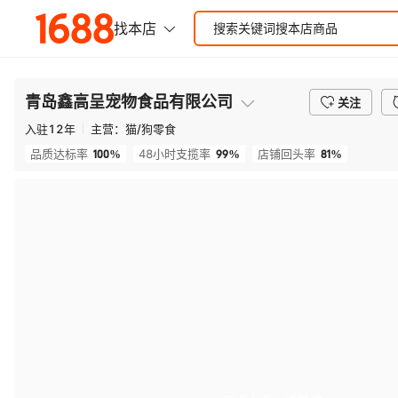
青岛鑫高呈宠物食品有限公司
关注
入驻
12
年
主营：
猫/狗零食
100%
99%
81%
品质达标率
48小时支揽率
店铺回头率