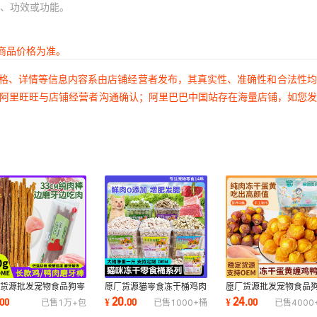
、功效或功能。
商品价格为准。
价格、详情等信息内容系由店铺经营者发布，其真实性、准确性和合法性
过阿里旺旺与店铺经营者沟通确认；阿里巴巴中国站存在海量店铺，如您
厂货源批发宠物食品狗零
原厂货源猫零食冻干桶鸡肉
原厂货源批发宠物食品
鸡肉鸭肉干纯肉磨牙棒
鸭肉粒生骨肉猫草棒猫咪冻
零食500g鸡肉鸭肉缠冻
20
24
00
¥
.
00
¥
.
00
已售
1万+
包
已售
1000+
桶
已售
4000
cm营养训犬
干净重500g桶
蛋黄补充营养