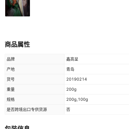
商品属性
品牌
鑫高呈
产地
青岛
货号
20190214
重量
200g
规格
200g,100g
是否跨境出口专供货源
否
包装信息