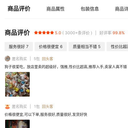
商品评价
商品属性
包装信息
商品
商品评价
5.0
3000+
条评价
好评率
99.8
%
服务很好
7
价格很便宜
6
质量相当不错
5
性价比超
匿名购买
5
包
回头客
狗子很爱吃，放店里卖的超级好，强推,性价比超高,推荐入手,卖家人真不错
匿名购买
1
包
回头客
价格很便宜,可以下单,服务很好,质量很好,发货好快