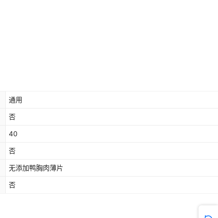
通用
否
40
否
无添加鸭胸肉薄片
否