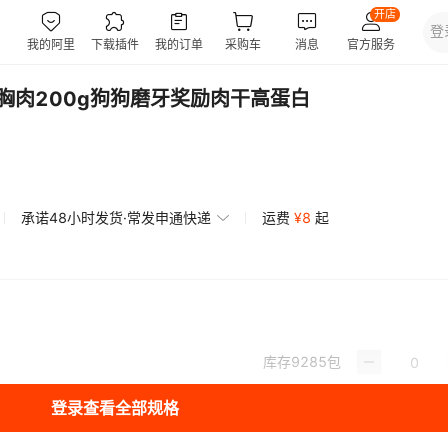
胸肉200g狗狗磨牙奖励肉干高蛋白
承诺48小时发货·常发申通快递
运费
¥
8
起
库存
9285
包
登录查看全部规格