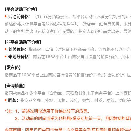
【平台活动下价格】
活动前价格：
（1）非分销场景下，指平台活动（不含分销场景的活
前述价格未计算平台发放的各种采购津贴、跨店券、红包等优惠，未
动下的各种优惠（包括商家自行设置的非指定人群的单品优惠等，最
【非平台活动下价格】
划线价格：
指商家自营销活动场景下的商品价格，该价格不包含平台
未划线价格：
商品在1688平台上由商家自行设置的销售标价，具
【发布价】
指商品在1688平台上由商家自行设置的销售标价并叠加L会员价折扣
【全网销量】
指同款商品在多个平台（含淘宝、天猫及其他电子商务平台）上的累
同款：
指商品名称、外观、规格、成分、颜色、材质、功效、功能等
*注：
1、前述说明仅适用于价格比较下的场景。
2、活动前的时间通常为预热期/爆发期的前一天，但因数据的
内容声明：阿里巴巴中国站为第三方交易平台及互联网信息服务提供