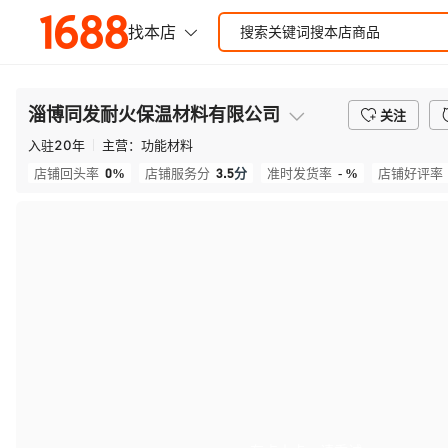
淄博同发耐火保温材料有限公司
关注
入驻
20
年
主营：
功能材料
0%
3.5
分
- %
店铺回头率
店铺服务分
准时发货率
店铺好评率