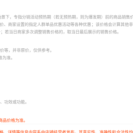
场景下，专指分销活动预热期（若无预热期，则为爆发期）前的商品销售
员价、商家设置的指定人群单品优惠活动等各种优惠；该价格会计算其他
价；若当日商家多次调整销售价格的，取当日最后展示的销售价格。
价等，并非原价，仅供参考。
格为准。
、功效或功能。
商品价格为准。
价格、详情等信息内容系由店铺经营者发布，其真实性、准确性和合法性