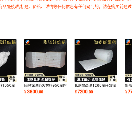
商品/服务的标题、价格、详情等任何信息有任何疑问的，请在购买前通
1050度
隔热保温防火材料950度陶
长期耐高温1260度硅酸铝
隔热
瓷纤维模块|硅酸铝纤维模
纤维卷毡
纤
3800
7200
7
¥
.
00
¥
.
00
¥
块