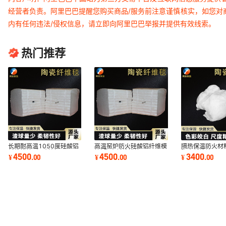
经营者负责。阿里巴巴提醒您购买商品/服务前注意谨慎核实，如您对
内有任何违法/侵权信息，请立即向阿里巴巴举报并提供有效线索。
热门推荐
长期耐高温1050度硅酸铝
高温窑炉防火硅酸铝纤维模
隔热保温防火材料
纤维模块耐火材料
块| 陶瓷纤维模块
陶瓷纤维棉
4500
4500
3400
¥
.
00
¥
.
00
¥
.
00