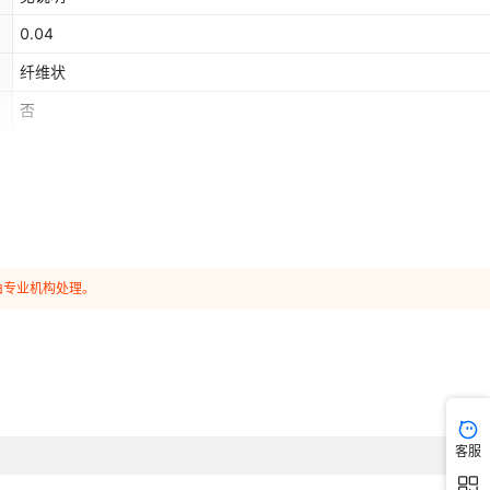
0.04
纤维状
否
7200*610*20,5000*610*30,3600*610*40,3600*610*50,300
0*50
（mm）
窑炉，石油，电厂，化工
保温棉
由专业机构处理。
客服