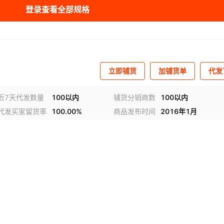
登录查看全部规格
立即铺货
加铺货单
代发
近7天代发数量
100以内
铺货分销商数
100以内
代发买家留货率
100.00%
商品发布时间
2016年1月