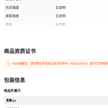
抗压强度
见说明
撕裂强度
见说明
形状
长方形
是否危险化学品
否
是否一般纳税人
是
商品资质证书
容重
90-128kg/m3
1688提醒您：请依照化学品安全技术说明书（MSDS/SDS）进行贮存
包装信息
商品件重尺
重量(g)