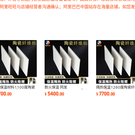
过阿里旺旺与店铺经营者沟通确认；阿里巴巴中国站存在海量店铺，如您
保温材料1100度陶瓷
耐火保温 同发
隔热保温1260度陶瓷纤
维板环保材质
900*600*10-50mm 陶瓷
板| 硅酸铝板
700
5400
7700
.
00
¥
.
00
¥
.
00
纤维 高温耐火