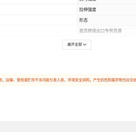
拉伸强度
形态
是否跨境出口专供货源
规格
展开全部
应用范围
产品种类
和使用，运输、使用或贮存不当可能引发人身、环境安全风险。产生的危险废弃物也应交