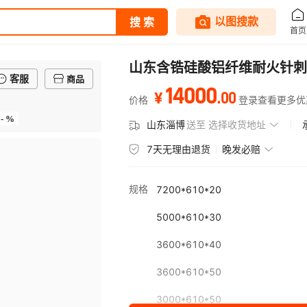
山东含锆硅酸铝纤维耐火针刺
客服
商品
14000
.
00
¥
价格
登录查看更多优
- %
山东淄博
送至
选择收货地址
7天无理由退货
晚发必赔
规格
7200*610*20
5000*610*30
3600*610*40
3600*610*50
3000*610*50