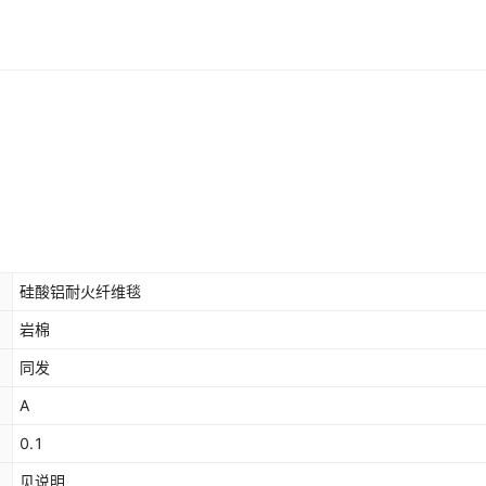
硅酸铝耐火纤维毯
岩棉
同发
A
0.1
见说明