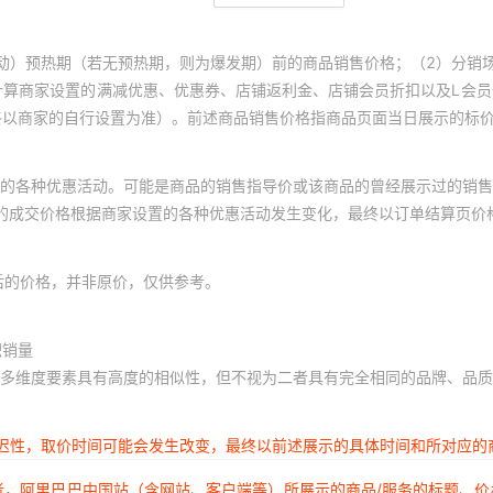
动）预热期（若无预热期，则为爆发期）前的商品销售价格；（2）分销
计算商家设置的满减优惠、优惠券、店铺返利金、店铺会员折扣以及L会
终以商家的自行设置为准）。前述商品销售价格指商品页面当日展示的标
的各种优惠活动。可能是商品的销售指导价或该商品的曾经展示过的销售
体的成交价格根据商家设置的各种优惠活动发生变化，最终以订单结算页价
后的价格，并非原价，仅供参考。
积销量
多维度要素具有高度的相似性，但不视为二者具有完全相同的品牌、品质
延迟性，取价时间可能会发生改变，最终以前述展示的具体时间和所对应的
者，阿里巴巴中国站（含网站、客户端等）所展示的商品/服务的标题、