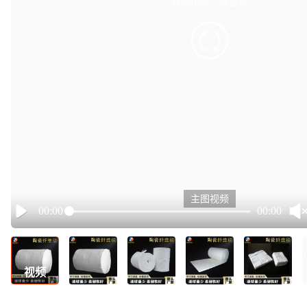
有点小卡，请重试
retry
主图视频
00:00
00:00
Play
视频