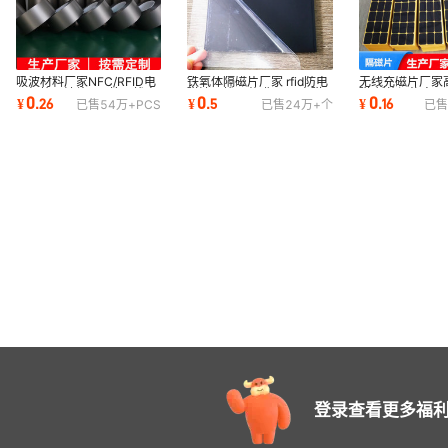
吸波材料厂家NFC/RFID电
铁氧体隔磁片厂家 rfid防电
无线充磁片厂家
子标签吸波片EMI抗干扰电
磁波干扰屏蔽膜 NFC高磁
磁 新能源汽车屏
0
0
0
¥
.
26
¥
.
5
¥
.
16
已售
54万+
PCS
已售
24万+
个
已售
磁波屏蔽材料
导率软磁片
TWS纳米晶隔磁
登录查看更多福利