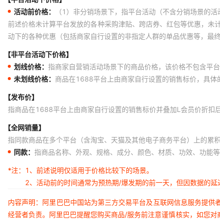
活动前价格：
（1）非分销场景下，指平台活动（不含分销场景的活
前述价格未计算平台发放的各种采购津贴、跨店券、红包等优惠，未
动下的各种优惠（包括商家自行设置的非指定人群的单品优惠等，最
【非平台活动下价格】
划线价格：
指商家自营销活动场景下的商品价格，该价格不包含平台
未划线价格：
商品在1688平台上由商家自行设置的销售标价，具
【发布价】
指商品在1688平台上由商家自行设置的销售标价并叠加L会员价折扣
【全网销量】
指同款商品在多个平台（含淘宝、天猫及其他电子商务平台）上的累
同款：
指商品名称、外观、规格、成分、颜色、材质、功效、功能等
*注：
1、前述说明仅适用于价格比较下的场景。
2、活动前的时间通常为预热期/爆发期的前一天，但因数据的
内容声明：阿里巴巴中国站为第三方交易平台及互联网信息服务提供
经营者负责。阿里巴巴提醒您购买商品/服务前注意谨慎核实，如您对