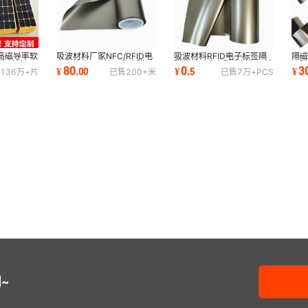
高磁导率软
吸波材料厂家NFC/RFID电
吸波材料RFID电子标签隔
隔磁
蔽材料
子标签片EMI抗干扰电磁屏
磁片贴吸收电磁波增加无线
软磁
80
0
3
¥
.
00
¥
.
5
¥
136万+
片
已售
200+
米
已售
7万+
PCS
片
蔽防辐射
充电效率吸波片
纳
~