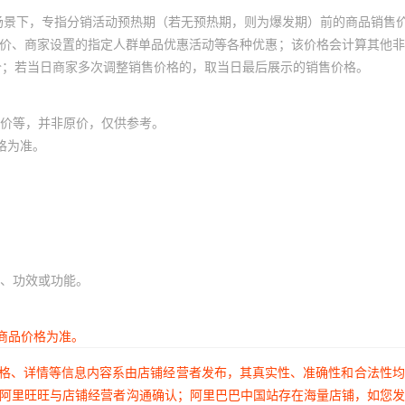
场景下，专指分销活动预热期（若无预热期，则为爆发期）前的商品销售
员价、商家设置的指定人群单品优惠活动等各种优惠；该价格会计算其他
价；若当日商家多次调整销售价格的，取当日最后展示的销售价格。
价等，并非原价，仅供参考。
格为准。
、功效或功能。
商品价格为准。
价格、详情等信息内容系由店铺经营者发布，其真实性、准确性和合法性
过阿里旺旺与店铺经营者沟通确认；阿里巴巴中国站存在海量店铺，如您