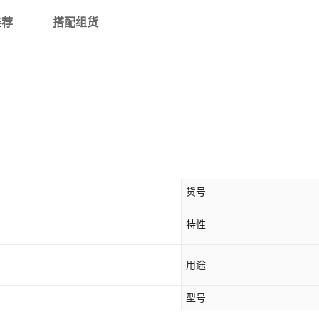
推荐
搭配组货
货号
特性
用途
型号