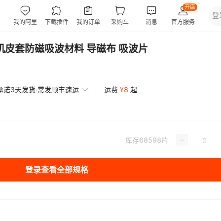
机皮套防磁吸波材料 导磁布 吸波片
承诺3天发货·常发顺丰速运
运费
¥
8
起
库存
68598
片
登录查看全部规格