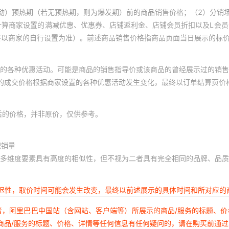
动）预热期（若无预热期，则为爆发期）前的商品销售价格；（2）分销
计算商家设置的满减优惠、优惠券、店铺返利金、店铺会员折扣以及L会
终以商家的自行设置为准）。前述商品销售价格指商品页面当日展示的标
的各种优惠活动。可能是商品的销售指导价或该商品的曾经展示过的销售
体的成交价格根据商家设置的各种优惠活动发生变化，最终以订单结算页价
后的价格，并非原价，仅供参考。
积销量
多维度要素具有高度的相似性，但不视为二者具有完全相同的品牌、品质
延迟性，取价时间可能会发生改变，最终以前述展示的具体时间和所对应的
者，阿里巴巴中国站（含网站、客户端等）所展示的商品/服务的标题、
商品/服务的标题、价格、详情等任何信息有任何疑问的，请在购买前通