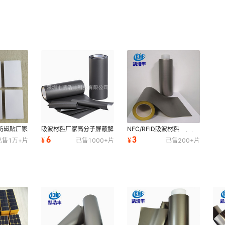
防磁贴厂家
吸波材料厂家高分子屏蔽解
NFC/RFID吸波材料
材料手机公
决抗金属干扰问题各类卡隔
EMI/EMC防磁贴手机皮套
6
3
¥
¥
已售
1万+
片
已售
1000+
片
已售
200+
片
磁片防电磁波
钱卡包电磁波屏蔽EMI屏蔽