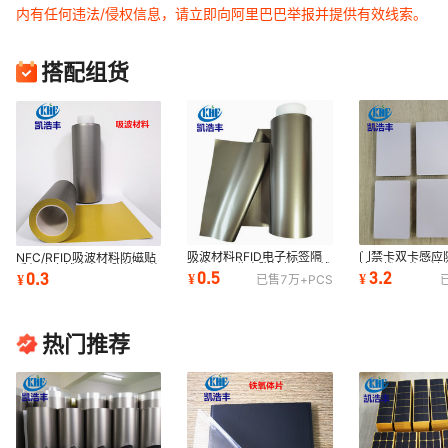
内有任何违法/侵权信息，请立即向阿里巴巴举报并提供有效线索。
搭配组货
吸波材料RFID电子标签隔
门禁卡双卡感应
NFC/RFID吸波材料防磁贴
磁片贴吸收电磁波增加无线
抗干扰屏蔽吸波
手机皮套钱卡包电磁波屏蔽
0.5
3.2
0.3
¥
¥
¥
已售
7万+
PCS
充电效率吸波片
交卡防电磁波
膜高性能
热门推荐