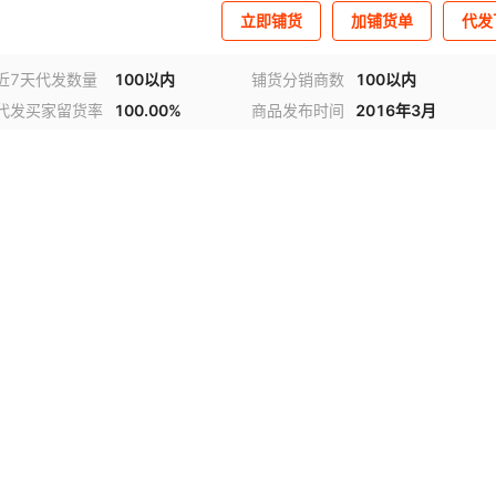
立即铺货
加铺货单
代发
近7天代发数量
100以内
铺货分销商数
100以内
代发买家留货率
100.00%
商品发布时间
2016年3月