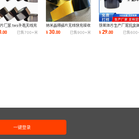
片厂家 tws手表无线充
纳米晶隔磁片无线快充接收
铁氧体片生产厂家抗金
片 导磁片抗金属干扰
端软磁片防干扰屏蔽膜NFC
扰RFID隔磁片 高磁导率n
0
30
29
.
00
¥
.
00
¥
.
00
已售
700+
米
已售
900+
米
已售
600
米晶隔磁片
隔抗干扰
电磁波屏蔽片
一键登录