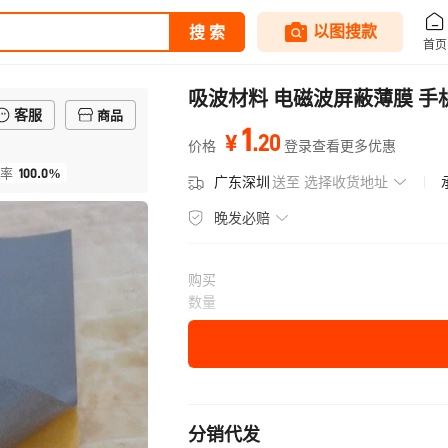
吸波材料 电磁波屏蔽薄膜 手
客服
商品
1
.
20
¥
价格
登录查看更多优惠
100.0%
率
广东深圳
送至
选择收货地址
晚发必赔
购买
数量
分销代发