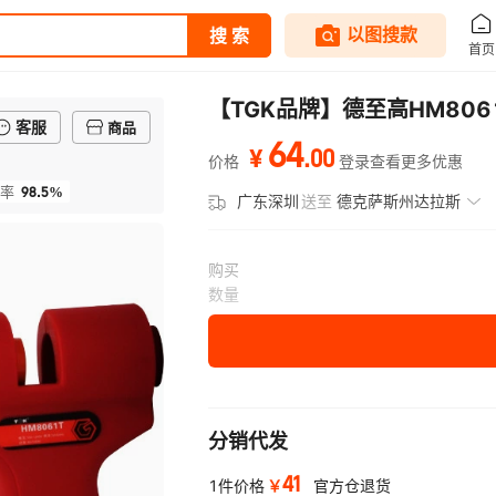
【TGK品牌】德至高HM8061
客服
商品
64
.
00
¥
价格
登录查看更多优惠
98.5%
率
广东深圳
送至
德克萨斯州达拉斯
购买
数量
分销代发
41
￥
1件价格
官方仓退货