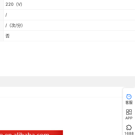
220
（V）
/
/
（次/分）
否
客服
APP
1688