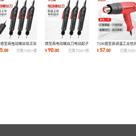
K德至高电动螺丝批正反
德至高电动螺丝刀电动起子
TGK德至高调温工业热
调速电动螺丝刀起子机
800 801 802半自动电动
升级版汽车贴膜烤枪烘
65
90
57
.
00
¥
.
00
¥
.
00
已售
100+
套
已售
700+
把
已售
100
1维修拆卸工具
螺丝批维修工具
显热风筒