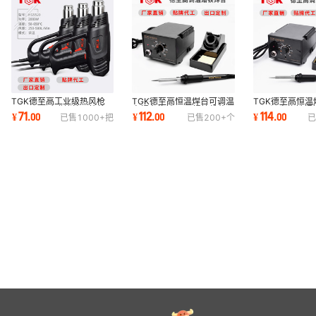
TGK德至高工业级热风枪
TGK德至高恒温焊台可调温
TGK德至高恒温
HG5520贴膜烤枪风筒热
电焊台烙铁60w焊接维修
可调温电烙铁焊
71
112
114
¥
.
00
¥
.
00
¥
.
00
已售
1000+
把
已售
200+
个
已
缩烘枪工具批发2000W
工具套装936B工厂
套装TGK-936