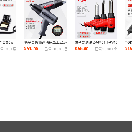
焊台60w
德至高智能调温数显工业热
德至高调温热风枪塑料焊枪
TG
接维修工具
风枪贴膜烤枪塑料焊枪热缩
烤枪汽车保险杠家用ppvc
转
90
65
1
¥
.
00
¥
.
00
¥
售
100+
套
已售
1000+
把
已售
1000+
个
A烙铁
烘枪工具批发
焊接工具HP700B
80