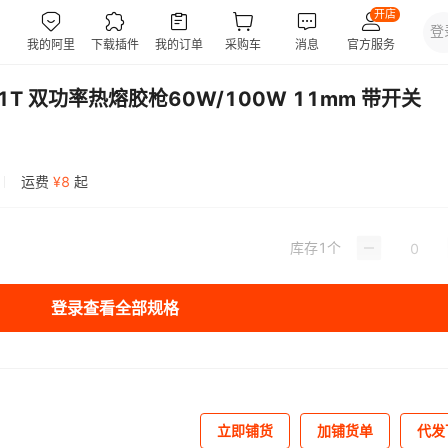
T 双功率热熔胶枪60W/100W 11mm 带开关
运费
¥
8
起
库存
1
个
登录查看全部规格
立即铺货
加铺货单
代发