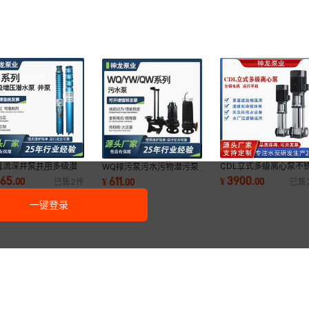
直流深井泵井用多级潜
CDL立式多级离心泵不
WQ排污泵污水污物潜污泵
电泵三相高扬程大流量农
高层自吸泵供水循环泵
工业地下室立式污水泵切割
365
3900
611
.
00
¥
.
00
¥
.
00
已售
2
件
已售
灌溉抽水泵
钢管道增压泵
式污水泵切割式
一键登录