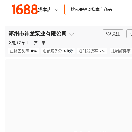
郑州市神龙泵业有限公司
关注
入驻
17
年
主营：
泵
0%
4.0
分
- %
店铺回头率
店铺服务分
准时发货率
店铺好评率