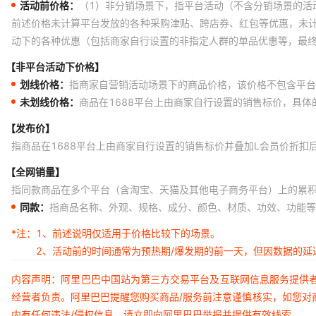
活动前价格：
（1）非分销场景下，指平台活动（不含分销场景的活
前述价格未计算平台发放的各种采购津贴、跨店券、红包等优惠，未
动下的各种优惠（包括商家自行设置的非指定人群的单品优惠等，最
【非平台活动下价格】
划线价格：
指商家自营销活动场景下的商品价格，该价格不包含平台
未划线价格：
商品在1688平台上由商家自行设置的销售标价，具
【发布价】
指商品在1688平台上由商家自行设置的销售标价并叠加L会员价折扣
【全网销量】
指同款商品在多个平台（含淘宝、天猫及其他电子商务平台）上的累
同款：
指商品名称、外观、规格、成分、颜色、材质、功效、功能等
*注：
1、前述说明仅适用于价格比较下的场景。
2、活动前的时间通常为预热期/爆发期的前一天，但因数据的
内容声明：阿里巴巴中国站为第三方交易平台及互联网信息服务提供
经营者负责。阿里巴巴提醒您购买商品/服务前注意谨慎核实，如您对
内有任何违法/侵权信息，请立即向阿里巴巴举报并提供有效线索。