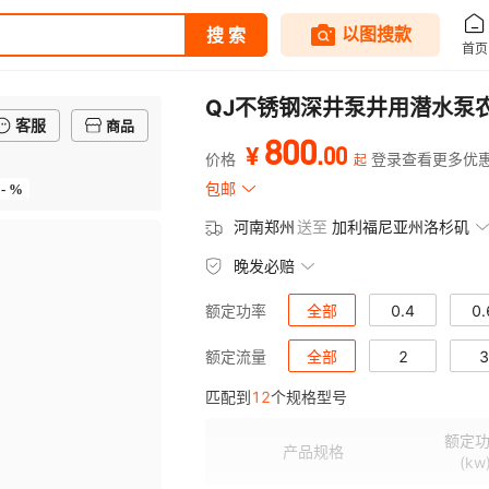
QJ不锈钢深井泵井用潜水泵
客服
商品
800
.
00
¥
价格
登录查看更多优
起
- %
包邮
河南郑州
送至
加利福尼亚州洛杉矶
晚发必赔
全部
0.4
0.
额定功率
全部
2
3
额定流量
匹配到
12
个规格型号
额定
产品规格
(kw