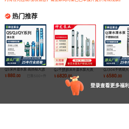
热门推荐
QS深井潜水泵 高扬程大流
QJ不锈钢深井潜水泵大流
QJ304不锈钢
量 农田灌溉井用抽水泵 景
量高扬程农田灌溉电动潜水
潜水泵多级深井
880
6820
6580
¥
.
00
¥
.
00
¥
.
00
已售
500+
件
观喷泉泵
泵井用抽水泵
泵高扬程清水泵
登录查看更多福利