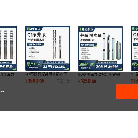
QJ不锈钢深井潜水泵农田
QJ
大流量深井
QJ多级深井潜水泵不锈钢
灌溉380V高扬程大流量清
水
泵灌溉抽水
深井泵大流量高扬程清水泵
1580
1
1250
¥
.
00
¥
¥
.
00
已售
1
台
水泵直流深井泵
田
井用电动抽水泵
~