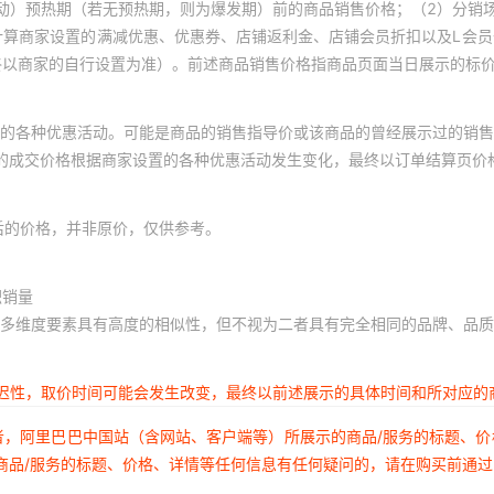
动）预热期（若无预热期，则为爆发期）前的商品销售价格；（2）分销
计算商家设置的满减优惠、优惠券、店铺返利金、店铺会员折扣以及L会
终以商家的自行设置为准）。前述商品销售价格指商品页面当日展示的标
的各种优惠活动。可能是商品的销售指导价或该商品的曾经展示过的销售
体的成交价格根据商家设置的各种优惠活动发生变化，最终以订单结算页价
后的价格，并非原价，仅供参考。
积销量
多维度要素具有高度的相似性，但不视为二者具有完全相同的品牌、品质
延迟性，取价时间可能会发生改变，最终以前述展示的具体时间和所对应的
者，阿里巴巴中国站（含网站、客户端等）所展示的商品/服务的标题、
商品/服务的标题、价格、详情等任何信息有任何疑问的，请在购买前通