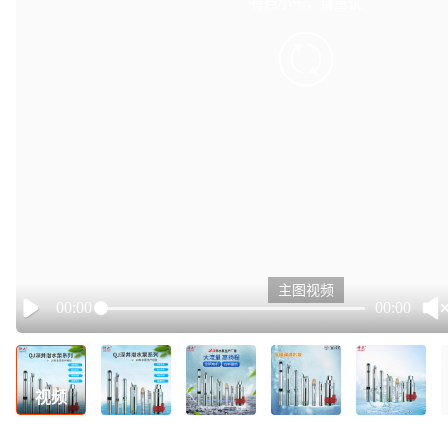
有点小卡，请重试
retry
主图视频
00:00
00:00
Play
视频