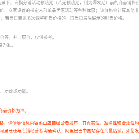
场景下，专指分销活动预热期（若无预热期，则为爆发期）前的商品销售
员价、商家设置的指定人群单品优惠活动等各种优惠；该价格会计算其他
价；若当日商家多次调整销售价格的，取当日最后展示的销售价格。
价等，并非原价，仅供参考。
格为准。
、功效或功能。
商品价格为准。
价格、详情等信息内容系由店铺经营者发布，其真实性、准确性和合法性
过阿里旺旺与店铺经营者沟通确认；阿里巴巴中国站存在海量店铺，如您