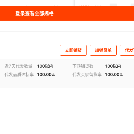
2
30
220/380V
¥
850
196
50
登录查看全部规格
2
100
220/380V
¥
1500
199
50
3
35
220/380V
¥
800
197
50
立即铺货
加铺货单
代发
3
70
220/380V
¥
1200
198
50
近7天代发数量
100以内
下游铺货数
100以内
代发品质达标率
100.00%
代发买家留货率
100.00%
5
40
220/380V
¥
1100
198
50
5
50
220/380V
¥
1600
196
50
5
30
220/380V
¥
1700
195
50
5
80
220/380V
¥
1800
194
50