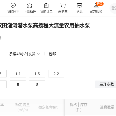
农田灌溉潜水泵高扬程大流量农用抽水泵
惠
承诺48小时发货
包邮
6
1.1
1.5
2.2
展开参数
5
8
功率
额定流量
价格 | 库存
额定扬程
(m)
电压
(V)
重量
进货数量
(kg)
)
(m³/h)
(件)