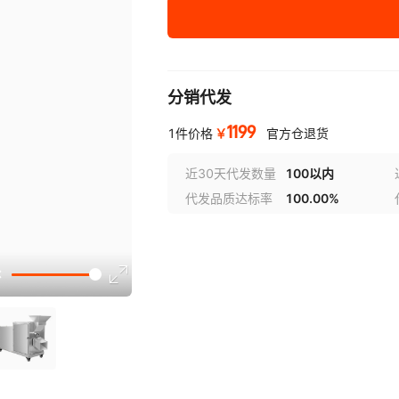
不锈钢容量5kg
22
10mm孔【摊位专
用】
分销代发
每次剪10公斤电机防
22
水不锈钢容量10kg
1199
10mm孔【摊位批发
￥
1件价格
官方仓退货
商专用】
不锈钢容量15kg
22
10mm孔【批发商专
近30天代发数量
100以内
用】
代发品质达标率
100.00%
每次剪25公斤电机防
22
水不锈钢容量25kg
10mm孔【供货商专
用】
不锈钢容量10kg
22
13mm孔【摊位批发
商专用】
不锈钢容量15kg
-
13mm孔【批发商专
用】
不锈钢容量25kg
-
13mm孔【供货商专