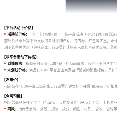
【平台活动下价格】
活动前价格：
（1）非分销场景下，指平台活动（不含分销场景的活
前述价格未计算平台发放的各种采购津贴、跨店券、红包等优惠，未
动下的各种优惠（包括商家自行设置的非指定人群的单品优惠等，最
【非平台活动下价格】
划线价格：
指商家自营销活动场景下的商品价格，该价格不包含平台
未划线价格：
商品在1688平台上由商家自行设置的销售标价，具
【发布价】
指商品在1688平台上由商家自行设置的销售标价并叠加L会员价折扣
【全网销量】
指同款商品在多个平台（含淘宝、天猫及其他电子商务平台）上的累
同款：
指商品名称、外观、规格、成分、颜色、材质、功效、功能等