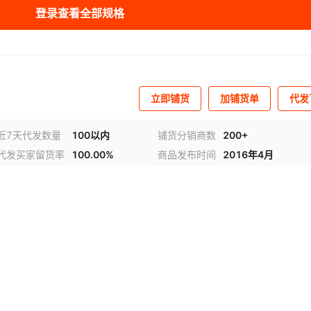
登录查看全部规格
0
1.5
无
¥
1399
无
98
无
0
2.2
无
¥
1699
无
99
无
立即铺货
加铺货单
代发
0
2.2
无
¥
2199
无
99
无
近7天代发数量
100以内
铺货分销商数
200+
代发买家留货率
100.00%
商品发布时间
2016年4月
0
2.2
无
¥
3299
无
98
无
0
1.5
-
¥
1899
-
100
-
-
-
¥
2399
-
100
-
-
-
¥
3499
-
100
-