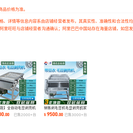
商品价格为准。
价格、详情等信息内容系由店铺经营者发布，其真实性、准确性和合法性
过阿里旺旺与店铺经营者沟通确认；阿里巴巴中国站存在海量店铺，如您
新款】全自动毛豆剥壳机
销售剥毛豆机毛豆剥壳机家
鲜毛豆去壳机生产厂家
用青豆去皮机小型商用剥豆
00
9500
.
00
¥
.
00
已售
2000+
台
已售
3000+
台
机豌豆剥皮机