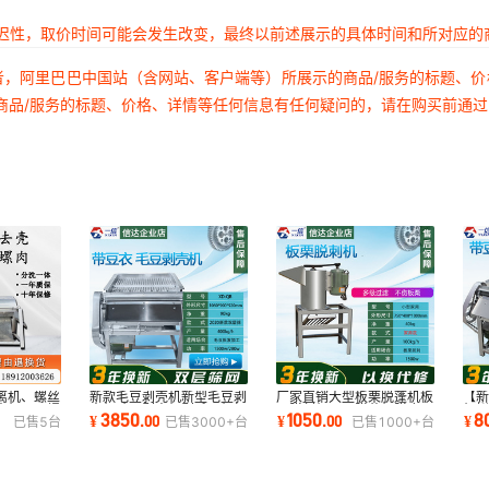
延迟性，取价时间可能会发生改变，最终以前述展示的具体时间和所对应的
者，阿里巴巴中国站（含网站、客户端等）所展示的商品/服务的标题、
商品/服务的标题、价格、详情等任何信息有任何疑问的，请在购买前通
离机、螺丝
新款毛豆剥壳机新型毛豆剥
厂家直销大型板栗脱蓬机板
【
壳机、石螺
壳机豌豆剥壳机剥毛豆机打
栗脱刺机栗子脱苞机脱皮干
机
3850
1050
8
¥
.
00
¥
.
00
¥
已售
5
台
已售
3000+
台
已售
1000+
台
毛豆机去壳机
净不伤栗子