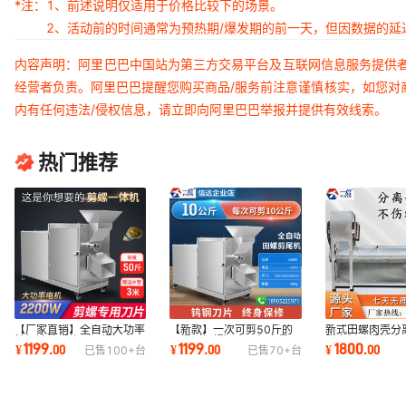
*注：
1、前述说明仅适用于价格比较下的场景。
2、活动前的时间通常为预热期/爆发期的前一天，但因数据的
内容声明：阿里巴巴中国站为第三方交易平台及互联网信息服务提供
经营者负责。阿里巴巴提醒您购买商品/服务前注意谨慎核实，如您对
内有任何违法/侵权信息，请立即向阿里巴巴举报并提供有效线索。
热门推荐
【厂家直销】全自动大功率
【新款】一次可剪50斤的
新式田螺肉壳分
精钢滚筒螺蛳（田螺）去尾
田螺（钉螺）去尾机大量现
脱壳机、螺蛳去
1199
1199
1800
¥
.
00
¥
.
00
¥
.
00
已售
100+
台
已售
70+
台
机
货
剥壳机