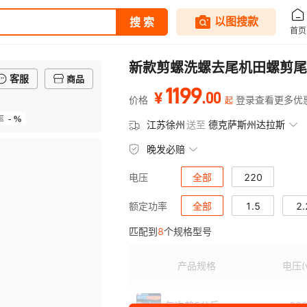
新款剪螺洗螺去尾机田螺剪尾
客服
商品
1199
.
00
¥
价格
登录查看更多优
起
- %
率
江苏徐州
送至
德克萨斯州达拉斯
晚发必赔
全部
220
电压
全部
1.5
2.
额定功率
匹配到
8
个规格型号
产品规格
电压
(
每次剪5公斤
22