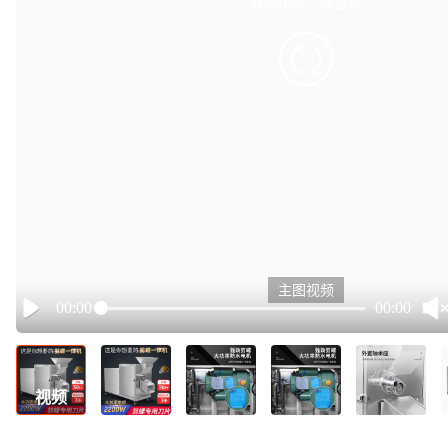
有点小卡，请重试
retry
主图视频
00:00
00:00
Play
视频