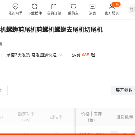
机螺蛳剪尾机剪螺机螺蛳去尾机切尾机
惠
承诺3天发货·常发圆通快递
运费
¥
85
起
展开参数
2
额定功率
价格 | 库存
v)
出油率
榨螺直径
榨螺转速
进货数量
(kw)
(台)
0
1.5
无
¥
1199
无
100
无