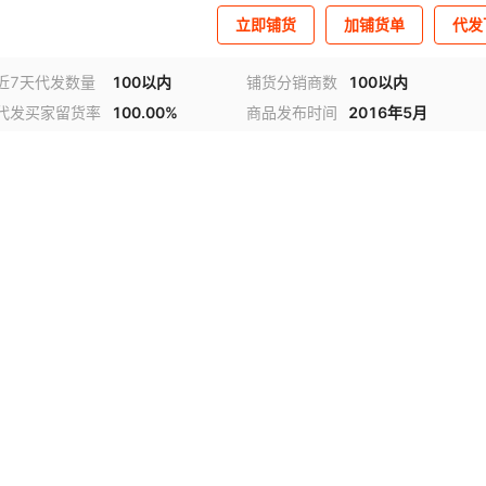
立即铺货
加铺货单
代发
近7天代发数量
100以内
铺货分销商数
100以内
代发买家留货率
100.00%
商品发布时间
2016年5月