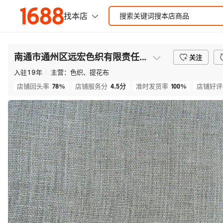
南通市通州区远宏色织有限责任公司
关注
入驻
19
年
主营：
色织、提花布
78%
4.5
分
100%
店铺回头率
店铺服务分
准时发货率
店铺好评