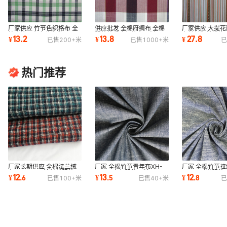
厂家供应 竹节色织格布 全
供应批发 全棉府绸布 全棉
厂家供应 大提花
棉小格子布专业批发
服装优质府绸格布面料·
布料长期批发连
13.2
13.8
27.8
¥
¥
¥
已售
200+
米
已售
1000+
米
已
花面料
热门推荐
厂家长期供应 全棉法兰绒
厂家 全棉竹节青年布XH-
厂家 全棉竹节拉绒
布XH-366# 法兰绒服装面
310# 素色服装面料
330# 时尚服装
12
13
12
¥
.
6
¥
.
5
¥
.
8
已售
100+
米
已售
40+
米
已
料 厂家