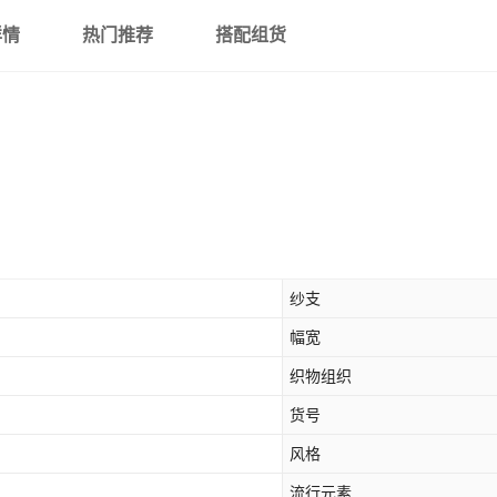
详情
热门推荐
搭配组货
纱支
幅宽
织物组织
货号
风格
流行元素