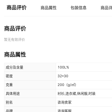
商品评价
商品属性
包装信息
商品
商品评价
暂无有效评价
商品属性
成分及含量
100L%
密度
32*30
克重
200
（g/㎡）
具体用途
衬衫,连衣裙,休闲服,时装
别名
咨询卖家
品牌
咨询客服