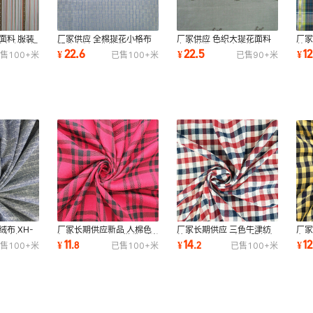
面料 服装
厂家供应 全棉提花小格布
厂家供应 色织大提花面料
厂家
衣裙衬衫提
服装布料专业批发 欢迎来
专业批发 欢迎来电咨询
装布
22.6
22.5
12
¥
¥
¥
售
100+
米
已售
100+
米
已售
90+
米
电咨询
咨
布 XH-
厂家长期供应新品 人棉色
厂家长期供应 三色牛津纺
厂家
面料 加工
织格布XH-320# 批发 时尚
格布XH-349# 格子服装布
布X
11
14
12
¥
.
8
¥
.
2
¥
售
100+
米
已售
100+
米
已售
100+
米
服装布料
料 厂家批发