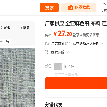
厂家供应 全亚麻色织t布料 
客服
商品
27
.
20
¥
价格
登录查看更多优惠
- %
率
江苏南通
送至
德克萨斯州达拉斯
晚发必赔
颜色
图片色
展开已售罄商品
分销代发