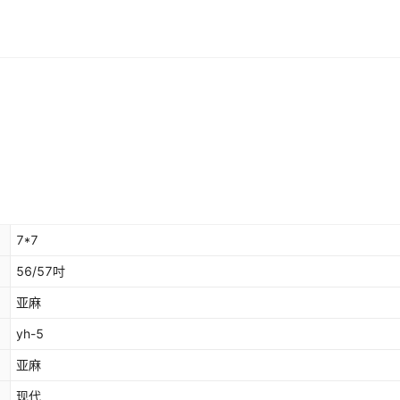
7*7
56/57吋
亚麻
yh-5
亚麻
现代