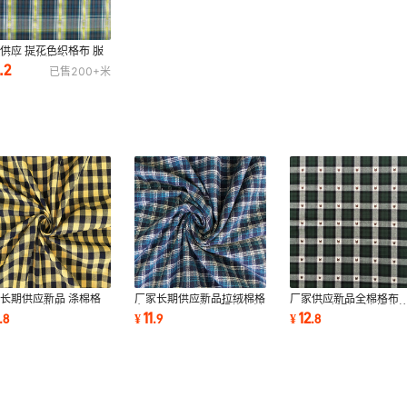
供应 提花色织格布 服
料专业批发 欢迎来电
.2
已售
200+
米
询
长期供应新品 涤棉格
厂家长期供应新品拉绒棉格
厂家供应新品全棉格布
H-361# 批发
布XH-322# 格子服装布料
2017年新型面料 提花
11
12
.
8
¥
.
9
¥
.
8
厂家批发
厂家