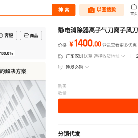
静电消除器离子气刀离子风刀
客服
商品
1400
.
00
¥
价格
登录查看更多优惠
100.0%
广东深圳
送至
选择收货地址
晚发必赔
购买
数量
分销代发