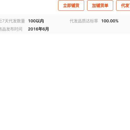
立即铺货
加铺货单
代发
近7天代发数量
100以内
代发品质达标率
100.00%
商品发布时间
2016年6月