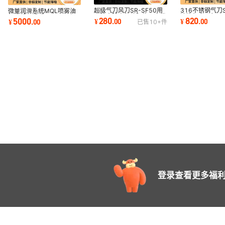
超级气刀风刀SR-SF50用
316不锈钢气刀S
微量润滑系统MQL喷雾油
于除水除尘气体隔绝厂家优
清洗机专用气刀
气冷却润滑适用于CNC加
280
820
5000
¥
.
00
¥
.
00
¥
.
00
已售
10+
件
惠
锈钢风刀
工中心数控车床冷却
登录查看更多福利