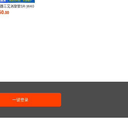
器三艾涡旋管SR-W40
风枪冷却枪空气冷却枪便
50
.
00
涡流管
一键登录